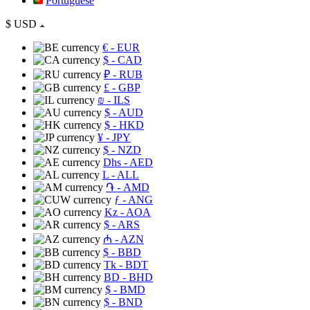
Portuguese
$
USD
€
- EUR
$
- CAD
₽
- RUB
£
- GBP
₪
- ILS
$
- AUD
$
- HKD
¥
- JPY
$
- NZD
Dhs
- AED
L
- ALL
֏
- AMD
ƒ
- ANG
Kz
- AOA
$
- ARS
₼
- AZN
$
- BBD
Tk
- BDT
BD
- BHD
$
- BMD
$
- BND