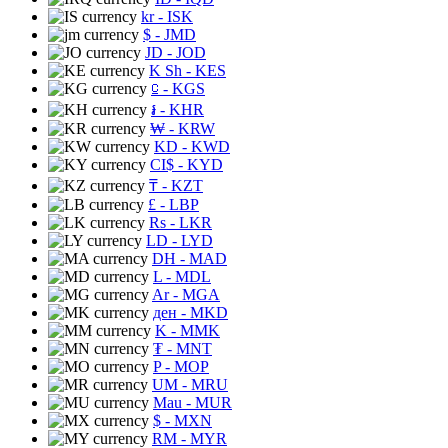
kr
- ISK
$
- JMD
JD
- JOD
K Sh
- KES
⃀
- KGS
៛
- KHR
₩
- KRW
KD
- KWD
CI$
- KYD
₸
- KZT
£
- LBP
Rs
- LKR
LD
- LYD
DH
- MAD
L
- MDL
Ar
- MGA
ден
- MKD
K
- MMK
₮
- MNT
P
- MOP
UM
- MRU
Mau
- MUR
$
- MXN
RM
- MYR