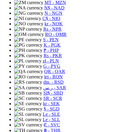
MT
- MZN
N$
- NAD
N
- NGN
C$
- NIO
kr
- NOK
Rs
- NPR
RO
- OMR
S
- PEN
K
- PGK
₱
- PHP
Rs
- PKR
zł
- PLN
G
- PYG
QR
- QAR
lei
- RON
din.
- RSD
ر.س
- SAR
SI$
- SBD
SR
- SCR
kr
- SEK
$
- SGD
Le
- SLE
Le
- SLL
₡
- SVC
฿
- THB