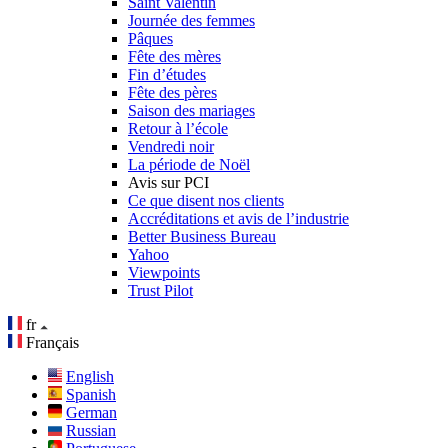
Saint Valentin
Journée des femmes
Pâques
Fête des mères
Fin d’études
Fête des pères
Saison des mariages
Retour à l’école
Vendredi noir
La période de Noël
Avis sur PCI
Ce que disent nos clients
Accréditations et avis de l’industrie
Better Business Bureau
Yahoo
Viewpoints
Trust Pilot
fr
Français
English
Spanish
German
Russian