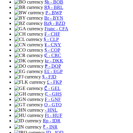
$b
- BOB
R$
- BRL
P
- BWP
Br
- BYN
Bz$
- BZD
Franc
- CFA
₣
- CHF
$
- CLP
¥
- CNY
$
- COP
₡
- CRC
kr
- DKK
₱
- DOP
E£
- EGP
$
- FJD
£
- FKP
₾
- GEL
₵
- GHS
₣
- GNF
Q
- GTQ
- HNL
Ft
- HUF
Rp
- IDR
₹
- INR
ID
- IQD