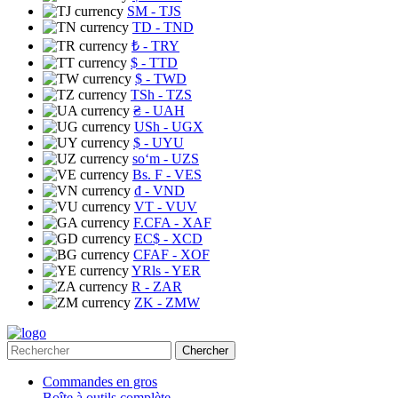
ЅМ
- TJS
TD
- TND
₺
- TRY
$
- TTD
$
- TWD
TSh
- TZS
₴
- UAH
USh
- UGX
$
- UYU
soʻm
- UZS
Bs. F
- VES
₫
- VND
VT
- VUV
F.CFA
- XAF
EC$
- XCD
CFAF
- XOF
YRls
- YER
R
- ZAR
ZK
- ZMW
Chercher
Commandes en gros
Boîte à outils complète