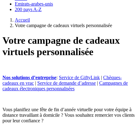
Emirats-arabes-unis
200 pays A-Z
Accueil
Votre campagne de cadeaux virtuels personnalisée
Votre campagne de cadeaux
virtuels personnalisée
Nos solutions d’entreprise
:
Service de GiftyLink
|
Chèques-
cadeaux en vrac
|
Service de demande d’adresse
|
Campagnes de
cadeaux électroniques personnalisées
Vous planifiez une fête de fin d’année virtuelle pour votre équipe à
distance travaillant à domicile ? Vous souhaitez remercier vos clients
pour leur confiance ?