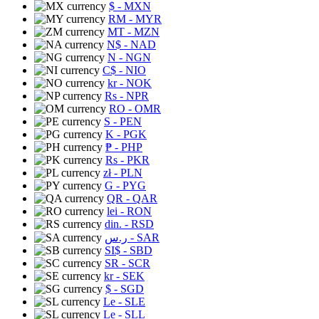
$
- MXN
RM
- MYR
MT
- MZN
N$
- NAD
N
- NGN
C$
- NIO
kr
- NOK
Rs
- NPR
RO
- OMR
S
- PEN
K
- PGK
₱
- PHP
Rs
- PKR
zł
- PLN
G
- PYG
QR
- QAR
lei
- RON
din.
- RSD
ر.س
- SAR
SI$
- SBD
SR
- SCR
kr
- SEK
$
- SGD
Le
- SLE
Le
- SLL