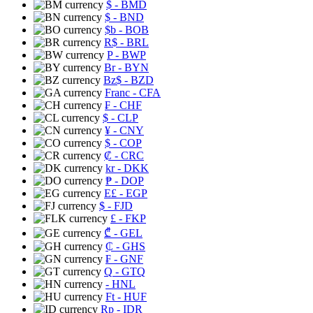
$
- BMD
$
- BND
$b
- BOB
R$
- BRL
P
- BWP
Br
- BYN
Bz$
- BZD
Franc
- CFA
₣
- CHF
$
- CLP
¥
- CNY
$
- COP
₡
- CRC
kr
- DKK
₱
- DOP
E£
- EGP
$
- FJD
£
- FKP
₾
- GEL
₵
- GHS
₣
- GNF
Q
- GTQ
- HNL
Ft
- HUF
Rp
- IDR