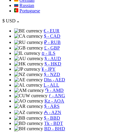
German
Russian
Portuguese
$
USD
€
- EUR
$
- CAD
₽
- RUB
£
- GBP
₪
- ILS
$
- AUD
$
- HKD
¥
- JPY
$
- NZD
Dhs
- AED
L
- ALL
֏
- AMD
ƒ
- ANG
Kz
- AOA
$
- ARS
₼
- AZN
$
- BBD
Tk
- BDT
BD
- BHD