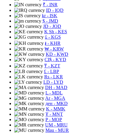
₹
- INR
ID
- IQD
kr
- ISK
$
- JMD
JD
- JOD
K Sh
- KES
⃀
- KGS
៛
- KHR
₩
- KRW
KD
- KWD
CI$
- KYD
₸
- KZT
£
- LBP
Rs
- LKR
LD
- LYD
DH
- MAD
L
- MDL
Ar
- MGA
ден
- MKD
K
- MMK
₮
- MNT
P
- MOP
UM
- MRU
Mau
- MUR