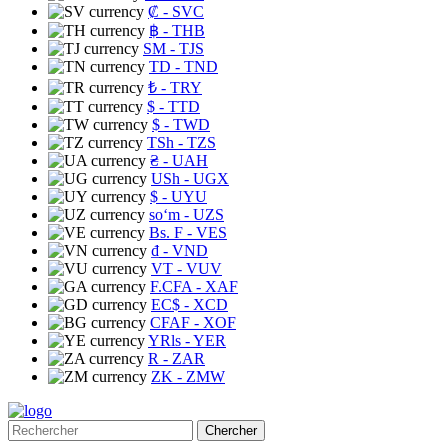
₡
- SVC
฿
- THB
ЅМ
- TJS
TD
- TND
₺
- TRY
$
- TTD
$
- TWD
TSh
- TZS
₴
- UAH
USh
- UGX
$
- UYU
soʻm
- UZS
Bs. F
- VES
₫
- VND
VT
- VUV
F.CFA
- XAF
EC$
- XCD
CFAF
- XOF
YRls
- YER
R
- ZAR
ZK
- ZMW
Chercher