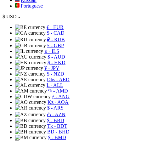
Russian
Portuguese
$
USD
€
- EUR
$
- CAD
₽
- RUB
£
- GBP
₪
- ILS
$
- AUD
$
- HKD
¥
- JPY
$
- NZD
Dhs
- AED
L
- ALL
֏
- AMD
ƒ
- ANG
Kz
- AOA
$
- ARS
₼
- AZN
$
- BBD
Tk
- BDT
BD
- BHD
$
- BMD