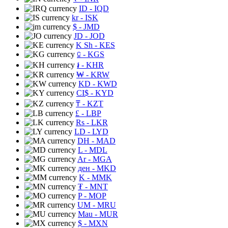
ID
- IQD
kr
- ISK
$
- JMD
JD
- JOD
K Sh
- KES
⃀
- KGS
៛
- KHR
₩
- KRW
KD
- KWD
CI$
- KYD
₸
- KZT
£
- LBP
Rs
- LKR
LD
- LYD
DH
- MAD
L
- MDL
Ar
- MGA
ден
- MKD
K
- MMK
₮
- MNT
P
- MOP
UM
- MRU
Mau
- MUR
$
- MXN