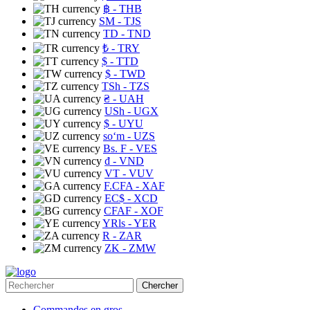
฿
- THB
ЅМ
- TJS
TD
- TND
₺
- TRY
$
- TTD
$
- TWD
TSh
- TZS
₴
- UAH
USh
- UGX
$
- UYU
soʻm
- UZS
Bs. F
- VES
₫
- VND
VT
- VUV
F.CFA
- XAF
EC$
- XCD
CFAF
- XOF
YRls
- YER
R
- ZAR
ZK
- ZMW
Chercher
Commandes en gros