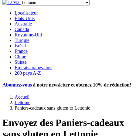
Localisateur
États-Unis
Australie
Canada
Royaume-Uni
Turquie
Brésil
France
Chine
Suisse
Emirats-arabes-unis
200 pays A-Z
Abonnez-vous
à notre newsletter et obtenez
10% de réduction
!
Accueil
Lettonie
Paniers-cadeaux sans gluten to Lettonie
Envoyez des Paniers-cadeaux
sans gluten en Lettonie