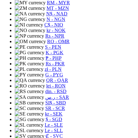
RM
- MYR
MT
- MZN
N$
- NAD
N
- NGN
C$
- NIO
kr
- NOK
Rs
- NPR
RO
- OMR
S
- PEN
K
- PGK
₱
- PHP
Rs
- PKR
zł
- PLN
G
- PYG
QR
- QAR
lei
- RON
din.
- RSD
ر.س
- SAR
SI$
- SBD
SR
- SCR
kr
- SEK
$
- SGD
Le
- SLE
Le
- SLL
₡
- SVC