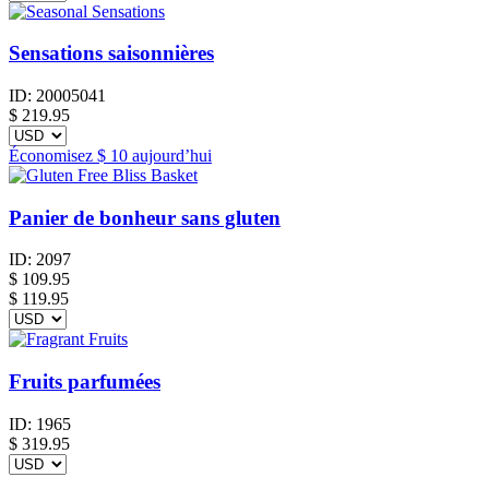
Sensations saisonnières
ID:
20005041
$
219.95
Économisez
$ 10
aujourd’hui
Panier de bonheur sans gluten
ID:
2097
$
109.95
$ 119.95
Fruits parfumées
ID:
1965
$
319.95