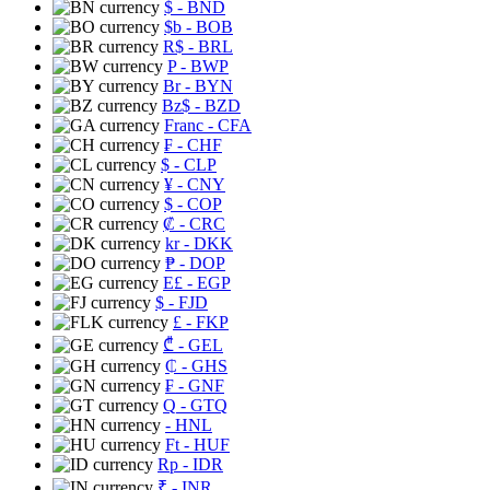
$
- BND
$b
- BOB
R$
- BRL
P
- BWP
Br
- BYN
Bz$
- BZD
Franc
- CFA
₣
- CHF
$
- CLP
¥
- CNY
$
- COP
₡
- CRC
kr
- DKK
₱
- DOP
E£
- EGP
$
- FJD
£
- FKP
₾
- GEL
₵
- GHS
₣
- GNF
Q
- GTQ
- HNL
Ft
- HUF
Rp
- IDR
₹
- INR