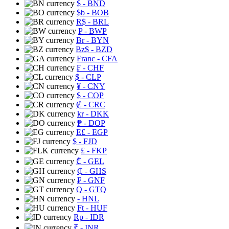
$
- BND
$b
- BOB
R$
- BRL
P
- BWP
Br
- BYN
Bz$
- BZD
Franc
- CFA
₣
- CHF
$
- CLP
¥
- CNY
$
- COP
₡
- CRC
kr
- DKK
₱
- DOP
E£
- EGP
$
- FJD
£
- FKP
₾
- GEL
₵
- GHS
₣
- GNF
Q
- GTQ
- HNL
Ft
- HUF
Rp
- IDR
₹
- INR