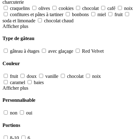
charcuterie
craquelins
olives
cookies
chocolat
café
noix
confitures et pâtes à tartiner
bonbons
miel
fruit
soda et limonade
chocolat chaud
Afficher plus
Type de gâteau
gâteau à étages
avec glaçage
Red Velvet
Couleur
fruit
doux
vanille
chocolat
noix
caramel
baies
Afficher plus
Personnalisable
non
oui
Portions
8-10
6