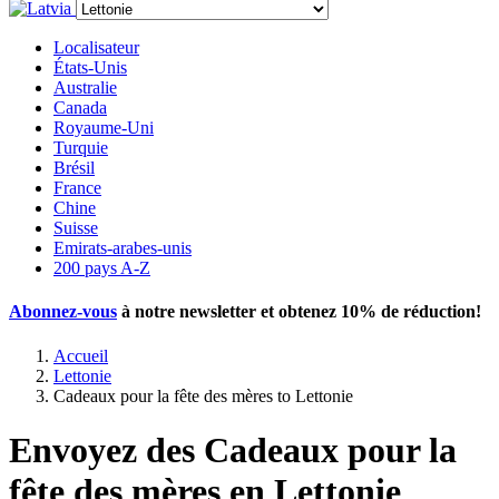
Localisateur
États-Unis
Australie
Canada
Royaume-Uni
Turquie
Brésil
France
Chine
Suisse
Emirats-arabes-unis
200 pays A-Z
Abonnez-vous
à notre newsletter et obtenez
10% de réduction
!
Accueil
Lettonie
Cadeaux pour la fête des mères to Lettonie
Envoyez des Cadeaux pour la
fête des mères en Lettonie