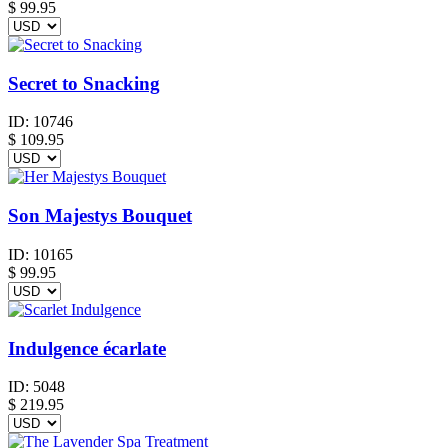
$
99.95
Secret to Snacking
ID:
10746
$
109.95
Son Majestys Bouquet
ID:
10165
$
99.95
Indulgence écarlate
ID:
5048
$
219.95