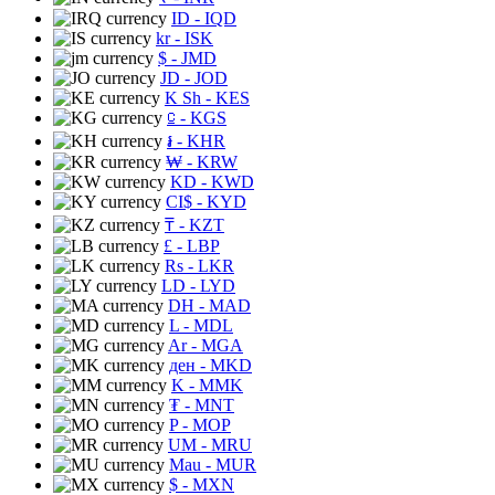
ID
- IQD
kr
- ISK
$
- JMD
JD
- JOD
K Sh
- KES
⃀
- KGS
៛
- KHR
₩
- KRW
KD
- KWD
CI$
- KYD
₸
- KZT
£
- LBP
Rs
- LKR
LD
- LYD
DH
- MAD
L
- MDL
Ar
- MGA
ден
- MKD
K
- MMK
₮
- MNT
P
- MOP
UM
- MRU
Mau
- MUR
$
- MXN