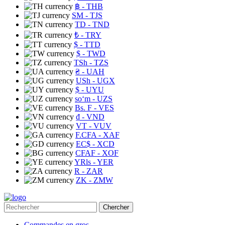
฿
- THB
ЅМ
- TJS
TD
- TND
₺
- TRY
$
- TTD
$
- TWD
TSh
- TZS
₴
- UAH
USh
- UGX
$
- UYU
soʻm
- UZS
Bs. F
- VES
₫
- VND
VT
- VUV
F.CFA
- XAF
EC$
- XCD
CFAF
- XOF
YRls
- YER
R
- ZAR
ZK
- ZMW
Chercher
Commandes en gros