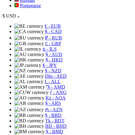
Russian
Portuguese
$
USD
€
- EUR
$
- CAD
₽
- RUB
£
- GBP
₪
- ILS
$
- AUD
$
- HKD
¥
- JPY
$
- NZD
Dhs
- AED
L
- ALL
֏
- AMD
ƒ
- ANG
Kz
- AOA
$
- ARS
₼
- AZN
$
- BBD
Tk
- BDT
BD
- BHD
$
- BMD