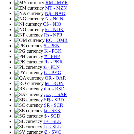
RM
- MYR
MT
- MZN
N$
- NAD
N
- NGN
C$
- NIO
kr
- NOK
Rs
- NPR
RO
- OMR
S
- PEN
K
- PGK
₱
- PHP
Rs
- PKR
zł
- PLN
G
- PYG
QR
- QAR
lei
- RON
din.
- RSD
ر.س
- SAR
SI$
- SBD
SR
- SCR
kr
- SEK
$
- SGD
Le
- SLE
Le
- SLL
₡
- SVC