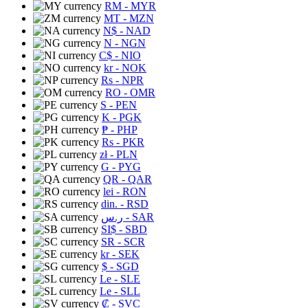
RM
- MYR
MT
- MZN
N$
- NAD
N
- NGN
C$
- NIO
kr
- NOK
Rs
- NPR
RO
- OMR
S
- PEN
K
- PGK
₱
- PHP
Rs
- PKR
zł
- PLN
G
- PYG
QR
- QAR
lei
- RON
din.
- RSD
ر.س
- SAR
SI$
- SBD
SR
- SCR
kr
- SEK
$
- SGD
Le
- SLE
Le
- SLL
₡
- SVC