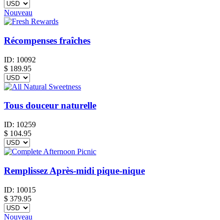
Nouveau
Récompenses fraîches
ID:
10092
$
189.95
Tous douceur naturelle
ID:
10259
$
104.95
Remplissez Après-midi pique-nique
ID:
10015
$
379.95
Nouveau