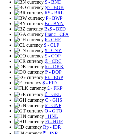
$
- BND
$b
- BOB
R$
- BRL
P
- BWP
Br
- BYN
Bz$
- BZD
Franc
- CFA
₣
- CHF
$
- CLP
¥
- CNY
$
- COP
₡
- CRC
kr
- DKK
₱
- DOP
E£
- EGP
$
- FJD
£
- FKP
₾
- GEL
₵
- GHS
₣
- GNF
Q
- GTQ
- HNL
Ft
- HUF
Rp
- IDR
₹
- INR