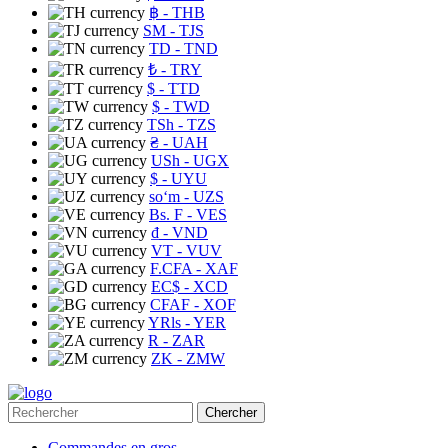
฿
- THB
ЅМ
- TJS
TD
- TND
₺
- TRY
$
- TTD
$
- TWD
TSh
- TZS
₴
- UAH
USh
- UGX
$
- UYU
soʻm
- UZS
Bs. F
- VES
₫
- VND
VT
- VUV
F.CFA
- XAF
EC$
- XCD
CFAF
- XOF
YRls
- YER
R
- ZAR
ZK
- ZMW
Chercher
Commandes en gros