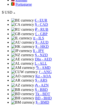
Russian
Portuguese
$
USD
€
- EUR
$
- CAD
₽
- RUB
£
- GBP
₪
- ILS
$
- AUD
$
- HKD
¥
- JPY
$
- NZD
Dhs
- AED
L
- ALL
֏
- AMD
ƒ
- ANG
Kz
- AOA
$
- ARS
₼
- AZN
$
- BBD
Tk
- BDT
BD
- BHD
$
- BMD