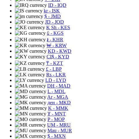
ID
- IQD
kr
- ISK
$
- JMD
JD
- JOD
K Sh
- KES
⃀
- KGS
៛
- KHR
₩
- KRW
KD
- KWD
CI$
- KYD
₸
- KZT
£
- LBP
Rs
- LKR
LD
- LYD
DH
- MAD
L
- MDL
Ar
- MGA
ден
- MKD
K
- MMK
₮
- MNT
P
- MOP
UM
- MRU
Mau
- MUR
$
- MXN