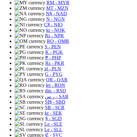
RM
- MYR
MT
- MZN
N$
- NAD
N
- NGN
C$
- NIO
kr
- NOK
Rs
- NPR
RO
- OMR
S
- PEN
K
- PGK
₱
- PHP
Rs
- PKR
zł
- PLN
G
- PYG
QR
- QAR
lei
- RON
din.
- RSD
ر.س
- SAR
SI$
- SBD
SR
- SCR
kr
- SEK
$
- SGD
Le
- SLE
Le
- SLL
₡
- SVC