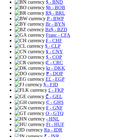
$
- BND
$b
- BOB
R$
- BRL
P
- BWP
Br
- BYN
Bz$
- BZD
Franc
- CFA
₣
- CHF
$
- CLP
¥
- CNY
$
- COP
₡
- CRC
kr
- DKK
₱
- DOP
E£
- EGP
$
- FJD
£
- FKP
₾
- GEL
₵
- GHS
₣
- GNF
Q
- GTQ
- HNL
Ft
- HUF
Rp
- IDR
₹
- INR