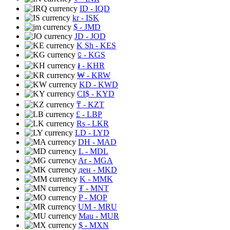
ID
- IQD
kr
- ISK
$
- JMD
JD
- JOD
K Sh
- KES
⃀
- KGS
៛
- KHR
₩
- KRW
KD
- KWD
CI$
- KYD
₸
- KZT
£
- LBP
Rs
- LKR
LD
- LYD
DH
- MAD
L
- MDL
Ar
- MGA
ден
- MKD
K
- MMK
₮
- MNT
P
- MOP
UM
- MRU
Mau
- MUR
$
- MXN