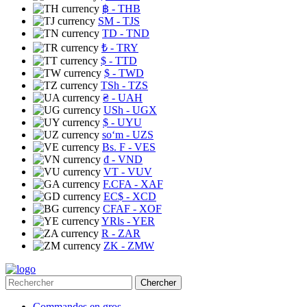
฿
- THB
ЅМ
- TJS
TD
- TND
₺
- TRY
$
- TTD
$
- TWD
TSh
- TZS
₴
- UAH
USh
- UGX
$
- UYU
soʻm
- UZS
Bs. F
- VES
₫
- VND
VT
- VUV
F.CFA
- XAF
EC$
- XCD
CFAF
- XOF
YRls
- YER
R
- ZAR
ZK
- ZMW
Chercher
Commandes en gros