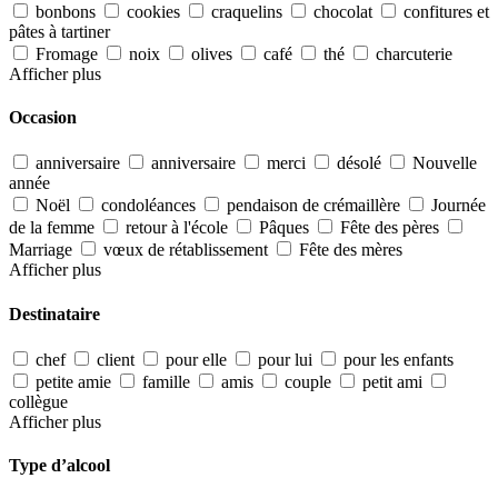
bonbons
cookies
craquelins
chocolat
confitures et
pâtes à tartiner
Fromage
noix
olives
café
thé
charcuterie
Afficher plus
Occasion
anniversaire
anniversaire
merci
désolé
Nouvelle
année
Noël
condoléances
pendaison de crémaillère
Journée
de la femme
retour à l'école
Pâques
Fête des pères
Marriage
vœux de rétablissement
Fête des mères
Afficher plus
Destinataire
chef
client
pour elle
pour lui
pour les enfants
petite amie
famille
amis
couple
petit ami
collègue
Afficher plus
Type d’alcool