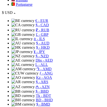
Russian
Portuguese
$
USD
€
- EUR
$
- CAD
₽
- RUB
£
- GBP
₪
- ILS
$
- AUD
$
- HKD
¥
- JPY
$
- NZD
Dhs
- AED
L
- ALL
֏
- AMD
ƒ
- ANG
Kz
- AOA
$
- ARS
₼
- AZN
$
- BBD
Tk
- BDT
BD
- BHD
$
- BMD