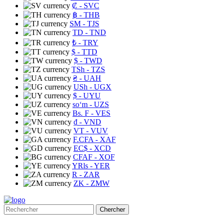
₡
- SVC
฿
- THB
ЅМ
- TJS
TD
- TND
₺
- TRY
$
- TTD
$
- TWD
TSh
- TZS
₴
- UAH
USh
- UGX
$
- UYU
soʻm
- UZS
Bs. F
- VES
₫
- VND
VT
- VUV
F.CFA
- XAF
EC$
- XCD
CFAF
- XOF
YRls
- YER
R
- ZAR
ZK
- ZMW
Chercher