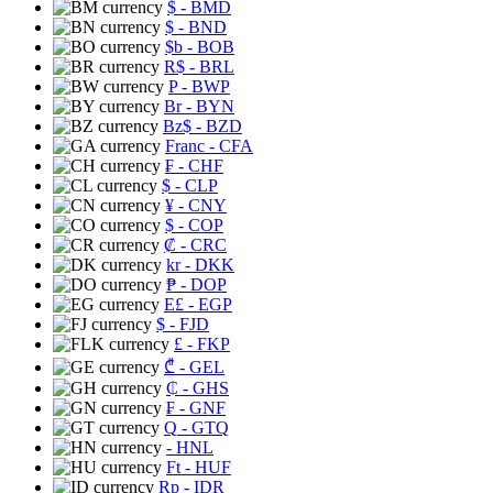
$
- BMD
$
- BND
$b
- BOB
R$
- BRL
P
- BWP
Br
- BYN
Bz$
- BZD
Franc
- CFA
₣
- CHF
$
- CLP
¥
- CNY
$
- COP
₡
- CRC
kr
- DKK
₱
- DOP
E£
- EGP
$
- FJD
£
- FKP
₾
- GEL
₵
- GHS
₣
- GNF
Q
- GTQ
- HNL
Ft
- HUF
Rp
- IDR