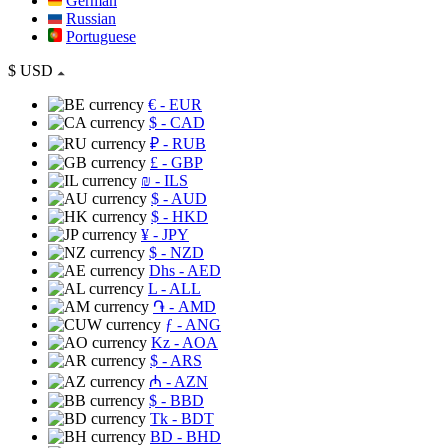
German
Russian
Portuguese
$
USD
€
- EUR
$
- CAD
₽
- RUB
£
- GBP
₪
- ILS
$
- AUD
$
- HKD
¥
- JPY
$
- NZD
Dhs
- AED
L
- ALL
֏
- AMD
ƒ
- ANG
Kz
- AOA
$
- ARS
₼
- AZN
$
- BBD
Tk
- BDT
BD
- BHD