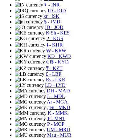
₹
- INR
ID
- IQD
kr
- ISK
$
- JMD
JD
- JOD
K Sh
- KES
⃀
- KGS
៛
- KHR
₩
- KRW
KD
- KWD
CI$
- KYD
₸
- KZT
£
- LBP
Rs
- LKR
LD
- LYD
DH
- MAD
L
- MDL
Ar
- MGA
ден
- MKD
K
- MMK
₮
- MNT
P
- MOP
UM
- MRU
Mau
- MUR