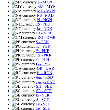
$
- MXN
RM
- MYR
MT
- MZN
N$
- NAD
N
- NGN
C$
- NIO
kr
- NOK
Rs
- NPR
RO
- OMR
S
- PEN
K
- PGK
₱
- PHP
Rs
- PKR
zł
- PLN
G
- PYG
QR
- QAR
lei
- RON
din.
- RSD
ر.س
- SAR
SI$
- SBD
SR
- SCR
kr
- SEK
$
- SGD
Le
- SLE
Le
- SLL