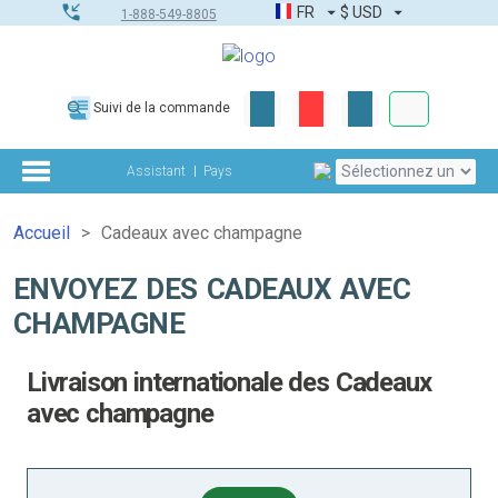
FR
$
USD
1-888-549-8805
Commandes
Suivi de la commande
Boîte à outils
Assistant
Pays
Accueil
Cadeaux avec champagne
ENVOYEZ DES CADEAUX AVEC
CHAMPAGNE
Livraison internationale des Cadeaux
avec champagne