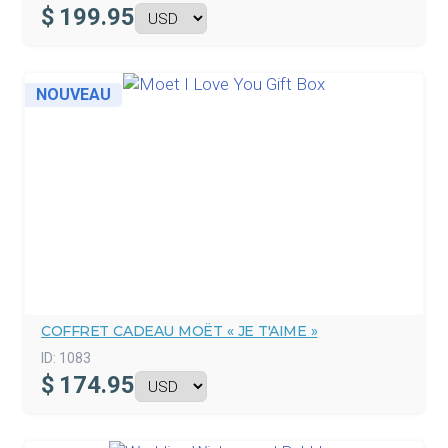
$
199.95
NOUVEAU
COFFRET CADEAU MOËT « JE T'AIME »
ID:
1083
$
174.95