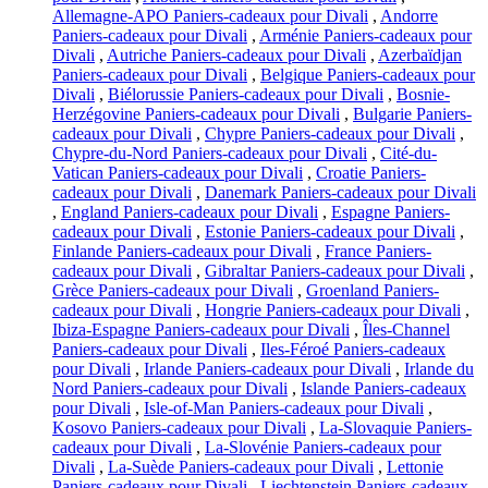
Allemagne-APO Paniers-cadeaux pour Divali
,
Andorre
Paniers-cadeaux pour Divali
,
Arménie Paniers-cadeaux pour
Divali
,
Autriche Paniers-cadeaux pour Divali
,
Azerbaïdjan
Paniers-cadeaux pour Divali
,
Belgique Paniers-cadeaux pour
Divali
,
Biélorussie Paniers-cadeaux pour Divali
,
Bosnie-
Herzégovine Paniers-cadeaux pour Divali
,
Bulgarie Paniers-
cadeaux pour Divali
,
Chypre Paniers-cadeaux pour Divali
,
Chypre-du-Nord Paniers-cadeaux pour Divali
,
Cité-du-
Vatican Paniers-cadeaux pour Divali
,
Croatie Paniers-
cadeaux pour Divali
,
Danemark Paniers-cadeaux pour Divali
,
England Paniers-cadeaux pour Divali
,
Espagne Paniers-
cadeaux pour Divali
,
Estonie Paniers-cadeaux pour Divali
,
Finlande Paniers-cadeaux pour Divali
,
France Paniers-
cadeaux pour Divali
,
Gibraltar Paniers-cadeaux pour Divali
,
Grèce Paniers-cadeaux pour Divali
,
Groenland Paniers-
cadeaux pour Divali
,
Hongrie Paniers-cadeaux pour Divali
,
Ibiza-Espagne Paniers-cadeaux pour Divali
,
Îles-Channel
Paniers-cadeaux pour Divali
,
Iles-Féroé Paniers-cadeaux
pour Divali
,
Irlande Paniers-cadeaux pour Divali
,
Irlande du
Nord Paniers-cadeaux pour Divali
,
Islande Paniers-cadeaux
pour Divali
,
Isle-of-Man Paniers-cadeaux pour Divali
,
Kosovo Paniers-cadeaux pour Divali
,
La-Slovaquie Paniers-
cadeaux pour Divali
,
La-Slovénie Paniers-cadeaux pour
Divali
,
La-Suède Paniers-cadeaux pour Divali
,
Lettonie
Paniers-cadeaux pour Divali
,
Liechtenstein Paniers-cadeaux