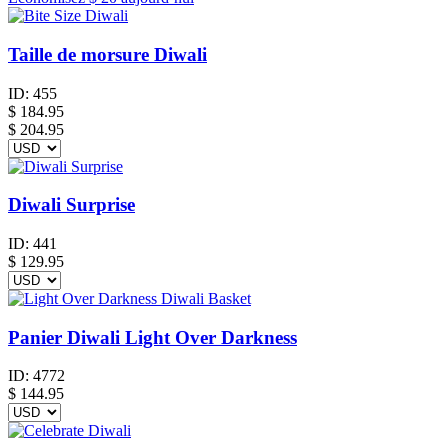
Taille de morsure Diwali
ID:
455
$
184.95
$ 204.95
Diwali Surprise
ID:
441
$
129.95
Panier Diwali Light Over Darkness
ID:
4772
$
144.95