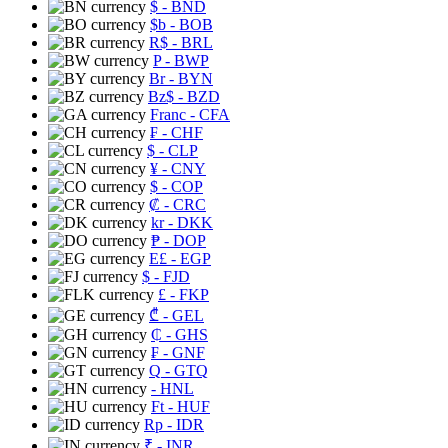
$
- BND
$b
- BOB
R$
- BRL
P
- BWP
Br
- BYN
Bz$
- BZD
Franc
- CFA
₣
- CHF
$
- CLP
¥
- CNY
$
- COP
₡
- CRC
kr
- DKK
₱
- DOP
E£
- EGP
$
- FJD
£
- FKP
₾
- GEL
₵
- GHS
₣
- GNF
Q
- GTQ
- HNL
Ft
- HUF
Rp
- IDR
₹
- INR