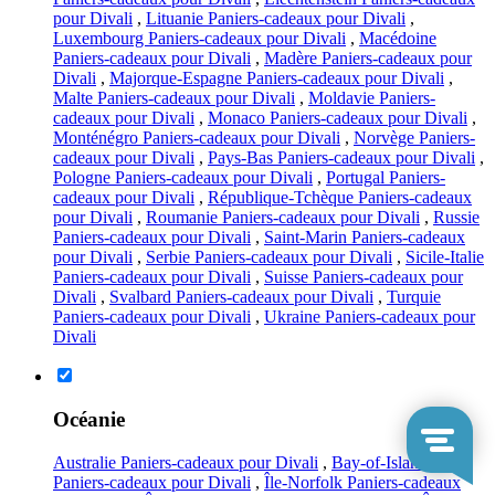
pour Divali
,
Lituanie Paniers-cadeaux pour Divali
,
Luxembourg Paniers-cadeaux pour Divali
,
Macédoine
Paniers-cadeaux pour Divali
,
Madère Paniers-cadeaux pour
Divali
,
Majorque-Espagne Paniers-cadeaux pour Divali
,
Malte Paniers-cadeaux pour Divali
,
Moldavie Paniers-
cadeaux pour Divali
,
Monaco Paniers-cadeaux pour Divali
,
Monténégro Paniers-cadeaux pour Divali
,
Norvège Paniers-
cadeaux pour Divali
,
Pays-Bas Paniers-cadeaux pour Divali
,
Pologne Paniers-cadeaux pour Divali
,
Portugal Paniers-
cadeaux pour Divali
,
République-Tchèque Paniers-cadeaux
pour Divali
,
Roumanie Paniers-cadeaux pour Divali
,
Russie
Paniers-cadeaux pour Divali
,
Saint-Marin Paniers-cadeaux
pour Divali
,
Serbie Paniers-cadeaux pour Divali
,
Sicile-Italie
Paniers-cadeaux pour Divali
,
Suisse Paniers-cadeaux pour
Divali
,
Svalbard Paniers-cadeaux pour Divali
,
Turquie
Paniers-cadeaux pour Divali
,
Ukraine Paniers-cadeaux pour
Divali
Océanie
Australie Paniers-cadeaux pour Divali
,
Bay-of-Islands
Paniers-cadeaux pour Divali
,
Île-Norfolk Paniers-cadeaux