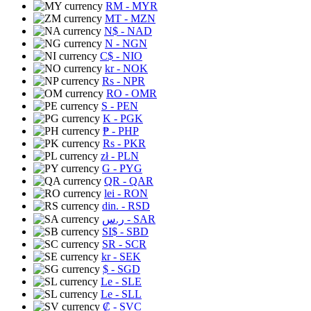
RM
- MYR
MT
- MZN
N$
- NAD
N
- NGN
C$
- NIO
kr
- NOK
Rs
- NPR
RO
- OMR
S
- PEN
K
- PGK
₱
- PHP
Rs
- PKR
zł
- PLN
G
- PYG
QR
- QAR
lei
- RON
din.
- RSD
ر.س
- SAR
SI$
- SBD
SR
- SCR
kr
- SEK
$
- SGD
Le
- SLE
Le
- SLL
₡
- SVC