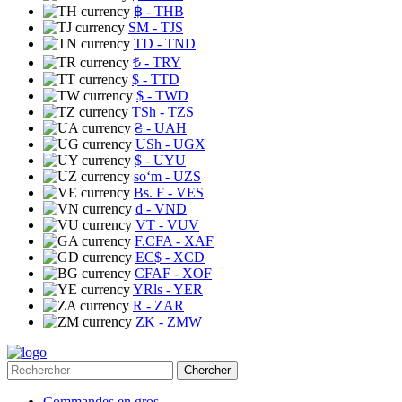
฿
- THB
ЅМ
- TJS
TD
- TND
₺
- TRY
$
- TTD
$
- TWD
TSh
- TZS
₴
- UAH
USh
- UGX
$
- UYU
soʻm
- UZS
Bs. F
- VES
₫
- VND
VT
- VUV
F.CFA
- XAF
EC$
- XCD
CFAF
- XOF
YRls
- YER
R
- ZAR
ZK
- ZMW
Chercher
Commandes en gros