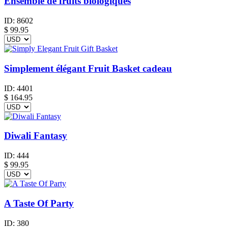
Ensemble de fruits biologiques
ID:
8602
$
99.95
Simplement élégant Fruit Basket cadeau
ID:
4401
$
164.95
Diwali Fantasy
ID:
444
$
99.95
A Taste Of Party
ID:
380