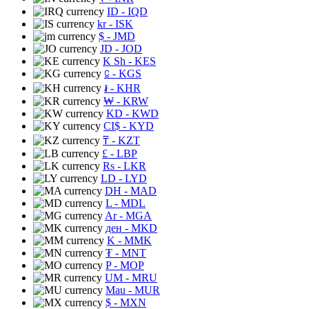
ID
- IQD
kr
- ISK
$
- JMD
JD
- JOD
K Sh
- KES
⃀
- KGS
៛
- KHR
₩
- KRW
KD
- KWD
CI$
- KYD
₸
- KZT
£
- LBP
Rs
- LKR
LD
- LYD
DH
- MAD
L
- MDL
Ar
- MGA
ден
- MKD
K
- MMK
₮
- MNT
P
- MOP
UM
- MRU
Mau
- MUR
$
- MXN