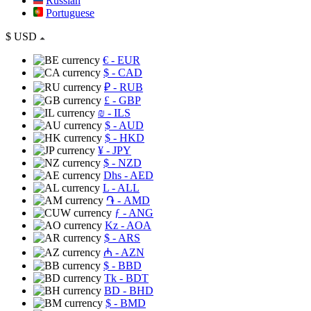
Russian
Portuguese
$
USD
€
- EUR
$
- CAD
₽
- RUB
£
- GBP
₪
- ILS
$
- AUD
$
- HKD
¥
- JPY
$
- NZD
Dhs
- AED
L
- ALL
֏
- AMD
ƒ
- ANG
Kz
- AOA
$
- ARS
₼
- AZN
$
- BBD
Tk
- BDT
BD
- BHD
$
- BMD