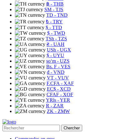
฿
- THB
ЅМ
- TJS
TD
- TND
₺
- TRY
$
- TTD
$
- TWD
TSh
- TZS
₴
- UAH
USh
- UGX
$
- UYU
soʻm
- UZS
Bs. F
- VES
₫
- VND
VT
- VUV
F.CFA
- XAF
EC$
- XCD
CFAF
- XOF
YRls
- YER
R
- ZAR
ZK
- ZMW
Chercher
Commandes en gros