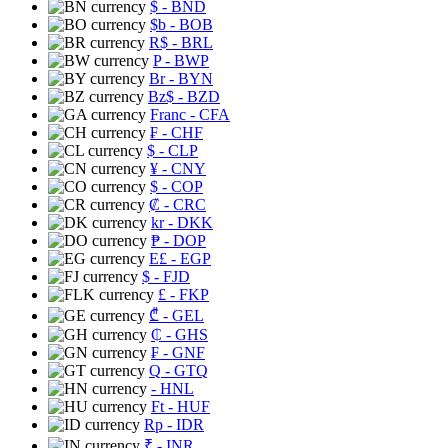
$
- BND
$b
- BOB
R$
- BRL
P
- BWP
Br
- BYN
Bz$
- BZD
Franc
- CFA
₣
- CHF
$
- CLP
¥
- CNY
$
- COP
₡
- CRC
kr
- DKK
₱
- DOP
E£
- EGP
$
- FJD
£
- FKP
₾
- GEL
₵
- GHS
₣
- GNF
Q
- GTQ
- HNL
Ft
- HUF
Rp
- IDR
₹
- INR