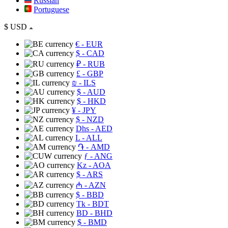
Russian
Portuguese
$
USD
€
- EUR
$
- CAD
₽
- RUB
£
- GBP
₪
- ILS
$
- AUD
$
- HKD
¥
- JPY
$
- NZD
Dhs
- AED
L
- ALL
֏
- AMD
ƒ
- ANG
Kz
- AOA
$
- ARS
₼
- AZN
$
- BBD
Tk
- BDT
BD
- BHD
$
- BMD