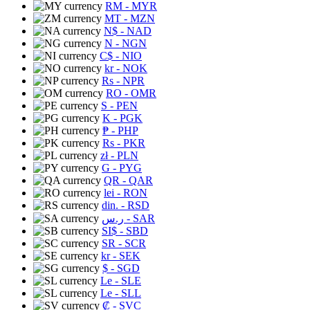
RM
- MYR
MT
- MZN
N$
- NAD
N
- NGN
C$
- NIO
kr
- NOK
Rs
- NPR
RO
- OMR
S
- PEN
K
- PGK
₱
- PHP
Rs
- PKR
zł
- PLN
G
- PYG
QR
- QAR
lei
- RON
din.
- RSD
ر.س
- SAR
SI$
- SBD
SR
- SCR
kr
- SEK
$
- SGD
Le
- SLE
Le
- SLL
₡
- SVC