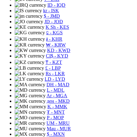
ID
- IQD
kr
- ISK
$
- JMD
JD
- JOD
K Sh
- KES
⃀
- KGS
៛
- KHR
₩
- KRW
KD
- KWD
CI$
- KYD
₸
- KZT
£
- LBP
Rs
- LKR
LD
- LYD
DH
- MAD
L
- MDL
Ar
- MGA
ден
- MKD
K
- MMK
₮
- MNT
P
- MOP
UM
- MRU
Mau
- MUR
$
- MXN