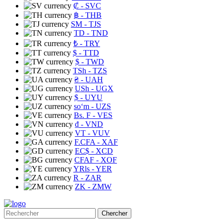
₡
- SVC
฿
- THB
ЅМ
- TJS
TD
- TND
₺
- TRY
$
- TTD
$
- TWD
TSh
- TZS
₴
- UAH
USh
- UGX
$
- UYU
soʻm
- UZS
Bs. F
- VES
₫
- VND
VT
- VUV
F.CFA
- XAF
EC$
- XCD
CFAF
- XOF
YRls
- YER
R
- ZAR
ZK
- ZMW
Chercher