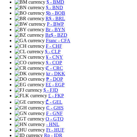
$
- BMD
$
- BND
$b
- BOB
R$
- BRL
P
- BWP
Br
- BYN
Bz$
- BZD
Franc
- CFA
₣
- CHF
$
- CLP
¥
- CNY
$
- COP
₡
- CRC
kr
- DKK
₱
- DOP
E£
- EGP
$
- FJD
£
- FKP
₾
- GEL
₵
- GHS
₣
- GNF
Q
- GTQ
- HNL
Ft
- HUF
Rp
- IDR