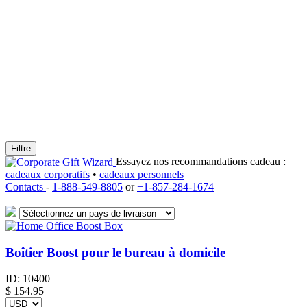
Filtre
Essayez nos recommandations cadeau :
cadeaux corporatifs
•
cadeaux personnels
Contacts
-
1-888-549-8805
or
+1-857-284-1674
Boîtier Boost pour le bureau à domicile
ID:
10400
$
154.95