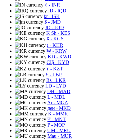
₹
- INR
ID
- IQD
kr
- ISK
$
- JMD
JD
- JOD
K Sh
- KES
⃀
- KGS
៛
- KHR
₩
- KRW
KD
- KWD
CI$
- KYD
₸
- KZT
£
- LBP
Rs
- LKR
LD
- LYD
DH
- MAD
L
- MDL
Ar
- MGA
ден
- MKD
K
- MMK
₮
- MNT
P
- MOP
UM
- MRU
Mau
- MUR