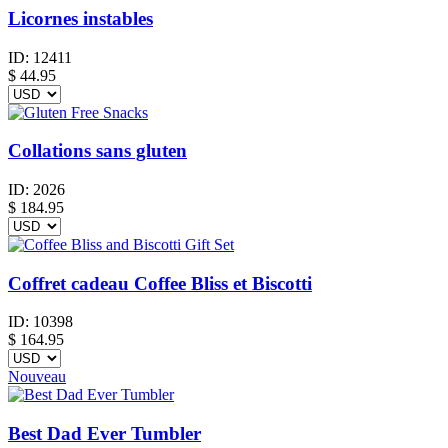
Licornes instables
ID:
12411
$
44.95
Collations sans gluten
ID:
2026
$
184.95
Coffret cadeau Coffee Bliss et Biscotti
ID:
10398
$
164.95
Nouveau
Best Dad Ever Tumbler