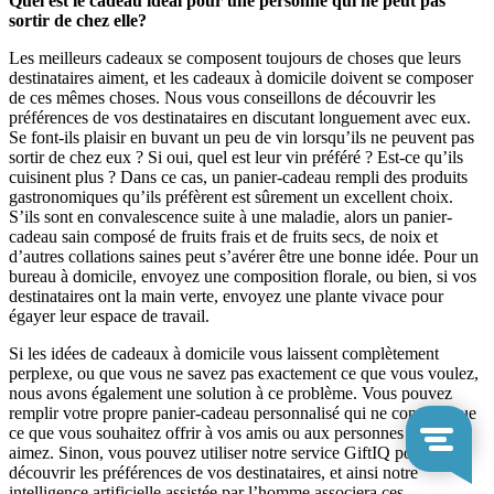
Quel est le cadeau idéal pour une personne qui ne peut pas
sortir de chez elle?
Les meilleurs cadeaux se composent toujours de choses que leurs
destinataires aiment, et les cadeaux à domicile doivent se composer
de ces mêmes choses. Nous vous conseillons de découvrir les
préférences de vos destinataires en discutant longuement avec eux.
Se font-ils plaisir en buvant un peu de vin lorsqu’ils ne peuvent pas
sortir de chez eux ? Si oui, quel est leur vin préféré ? Est-ce qu’ils
cuisinent plus ? Dans ce cas, un panier-cadeau rempli des produits
gastronomiques qu’ils préfèrent est sûrement un excellent choix.
S’ils sont en convalescence suite à une maladie, alors un panier-
cadeau sain composé de fruits frais et de fruits secs, de noix et
d’autres collations saines peut s’avérer être une bonne idée. Pour un
bureau à domicile, envoyez une composition florale, ou bien, si vos
destinataires ont la main verte, envoyez une plante vivace pour
égayer leur espace de travail.
Si les idées de cadeaux à domicile vous laissent complètement
perplexe, ou que vous ne savez pas exactement ce que vous voulez,
nous avons également une solution à ce problème. Vous pouvez
remplir votre propre panier-cadeau personnalisé qui ne contient que
ce que vous souhaitez offrir à vos amis ou aux personnes que vous
aimez. Sinon, vous pouvez utiliser notre service GiftIQ pour
découvrir les préférences de vos destinataires, et ainsi notre
intelligence artificielle assistée par l’homme associera ces