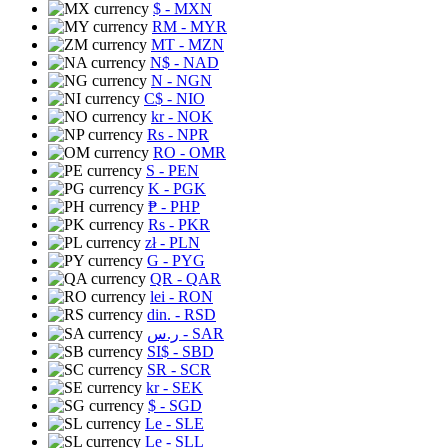
$
- MXN
RM
- MYR
MT
- MZN
N$
- NAD
N
- NGN
C$
- NIO
kr
- NOK
Rs
- NPR
RO
- OMR
S
- PEN
K
- PGK
₱
- PHP
Rs
- PKR
zł
- PLN
G
- PYG
QR
- QAR
lei
- RON
din.
- RSD
ر.س
- SAR
SI$
- SBD
SR
- SCR
kr
- SEK
$
- SGD
Le
- SLE
Le
- SLL