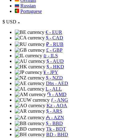
German
Russian
Portuguese
$
USD
€
- EUR
$
- CAD
₽
- RUB
£
- GBP
₪
- ILS
$
- AUD
$
- HKD
¥
- JPY
$
- NZD
Dhs
- AED
L
- ALL
֏
- AMD
ƒ
- ANG
Kz
- AOA
$
- ARS
₼
- AZN
$
- BBD
Tk
- BDT
BD
- BHD