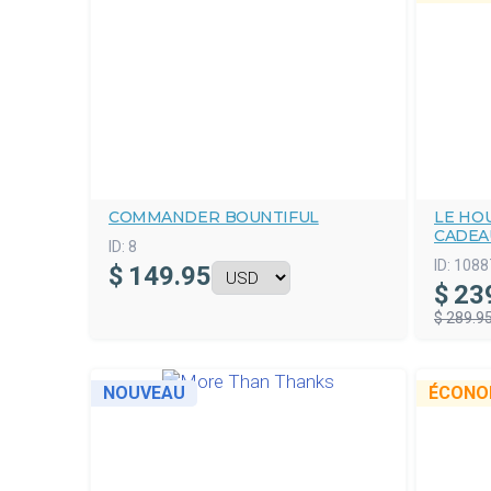
COMMANDER BOUNTIFUL
LE HOU
CADEA
ID:
8
ID:
1088
$
149.95
$
23
$ 289.9
NOUVEAU
ÉCONO