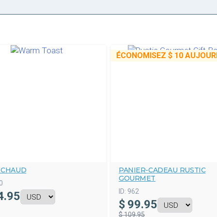
ÉCONOMISEZ
$ 10
AUJOURD
 CHAUD
PANIER-CADEAU RUSTIC
GOURMET
0
ID:
962
4.95
$
99.95
$ 109.95