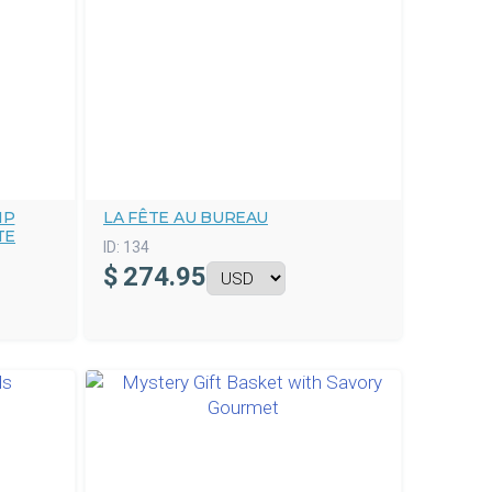
IP
LA FÊTE AU BUREAU
TE
ID:
134
$
274.95