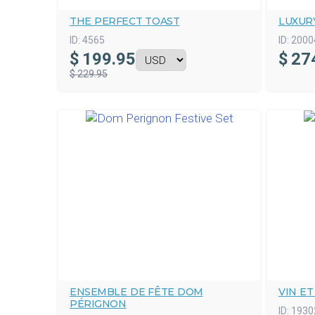
THE PERFECT TOAST
LUXURY
ID:
4565
ID:
2000
$
199.95
$
27
$ 229.95
ENSEMBLE DE FÊTE DOM
VIN E
PÉRIGNON
ID:
1930