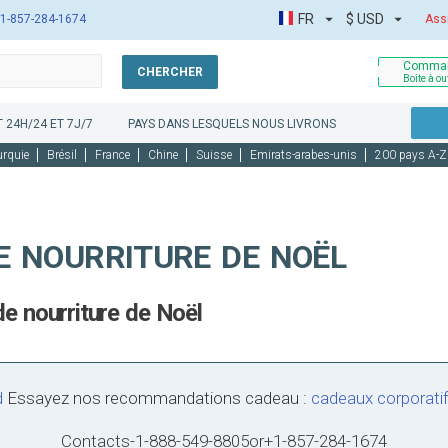
FR
$
USD
1-857-284-1674
Ass
Comman
CHERCHER
Boîte à ou
 24H/24 ET 7J/7
PAYS DANS LESQUELS NOUS LIVRONS
urquie
Brésil
France
Chine
Suisse
Emirats-arabes-unis
200 pays A-Z
E NOURRITURE DE NOËL
de nourriture de Noël
Essayez nos recommandations cadeau :
cadeaux corporati
Contacts
-
1-888-549-8805
or
+1-857-284-1674