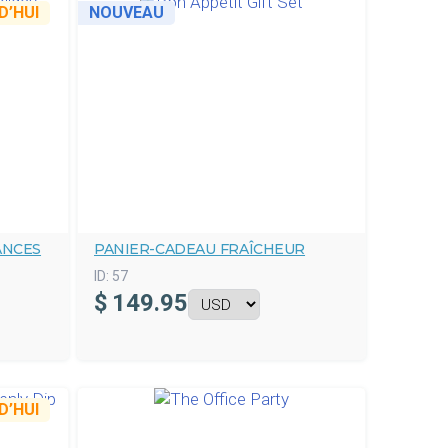
’HUI
NOUVEAU
ANCES
PANIER-CADEAU FRAÎCHEUR
ID:
57
$
149.95
’HUI