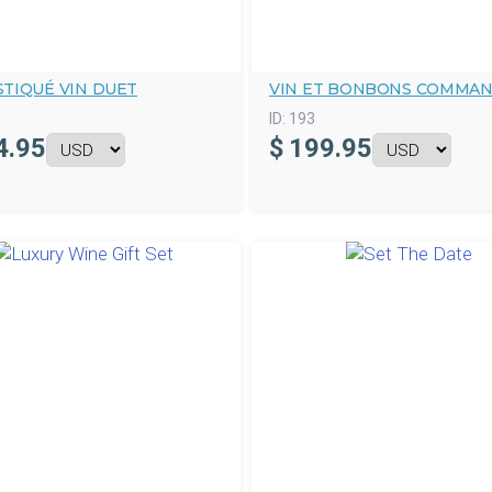
STIQUÉ VIN DUET
VIN ET BONBONS COMMA
ID:
193
4.95
$
199.95