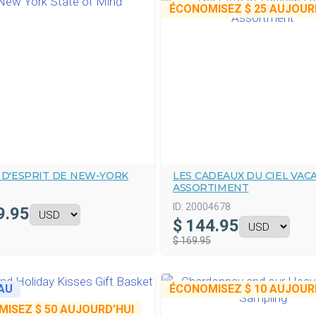
ÉCONOMISEZ
$ 25
AUJOURD
 D'ESPRIT DE NEW-YORK
LES CADEAUX DU CIEL VAC
ASSORTIMENT
ID:
20004678
9.95
$
144.95
$ 169.95
AU
ÉCONOMISEZ
$ 10
AUJOURD
MISEZ
$ 50
AUJOURD’HUI