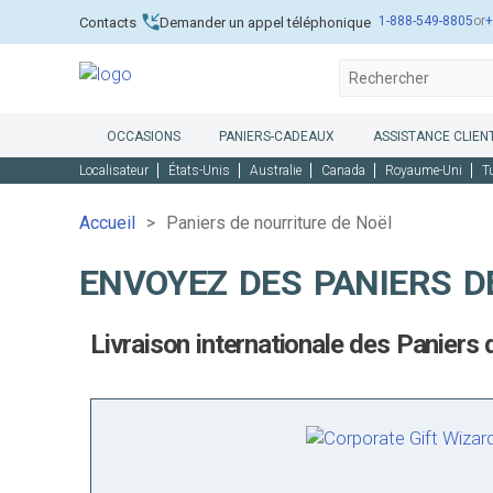
1-888-549-8805
or
+
Contacts
Demander un appel téléphonique
OCCASIONS
PANIERS-CADEAUX
ASSISTANCE CLIENT
Localisateur
États-Unis
Australie
Canada
Royaume-Uni
T
Accueil
Paniers de nourriture de Noël
ENVOYEZ DES PANIERS D
Livraison internationale des Paniers 