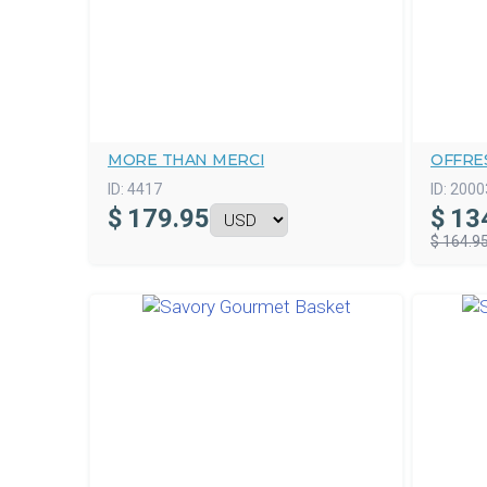
MORE THAN MERCI
OFFRE
ID:
4417
ID:
2000
$
179.95
$
13
$ 164.9