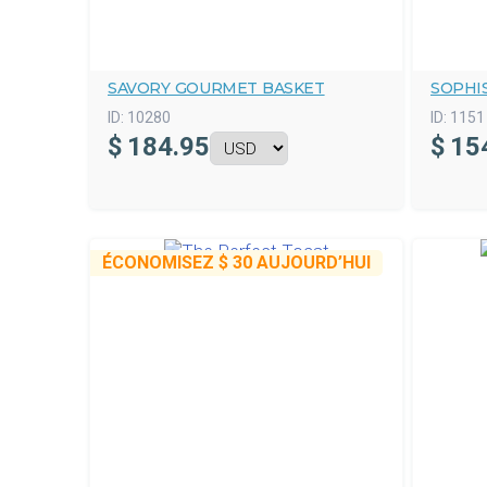
SAVORY GOURMET BASKET
SOPHI
ID:
10280
ID:
1151
$
184.95
$
15
ÉCONOMISEZ
$ 30
AUJOURD’HUI