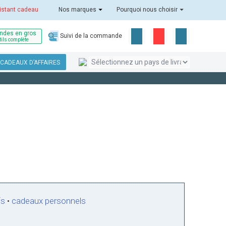
istant cadeau
Nos marques
Pourquoi nous choisir
des en gros
Suivi de la commande
tils complète
CADEAUX D’AFFAIRES
fs
•
cadeaux personnels