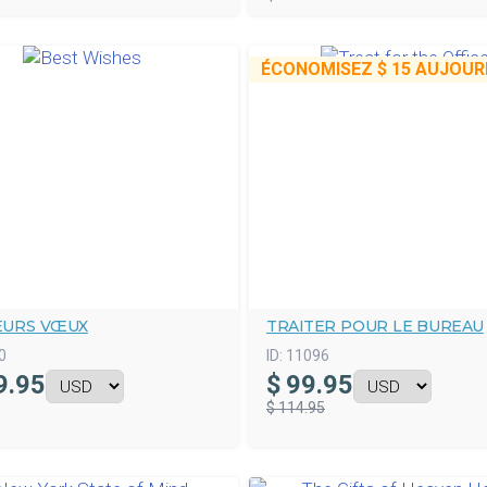
ÉCONOMISEZ
$ 15
AUJOURD
EURS VŒUX
TRAITER POUR LE BUREAU
0
ID:
11096
9.95
$
99.95
$ 114.95