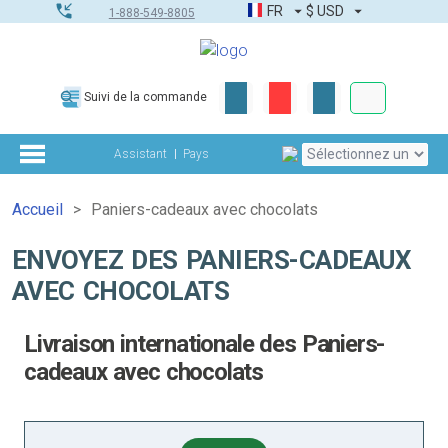
FR
$
USD
1-888-549-8805
Commandes
Suivi de la commande
Boîte à outils
Assistant
Pays
Accueil
Paniers-cadeaux avec chocolats
ENVOYEZ DES PANIERS-CADEAUX
AVEC CHOCOLATS
Livraison internationale des Paniers-
cadeaux avec chocolats