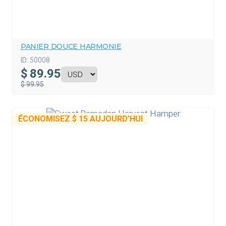
PANIER DOUCE HARMONIE
ID:
50008
$
89.95
$ 99.95
ÉCONOMISEZ
$ 15
AUJOURD’HUI