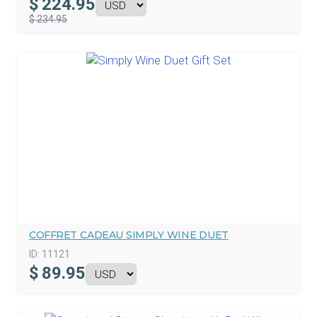
$
224.95
$ 234.95
COFFRET CADEAU SIMPLY WINE DUET
ID:
11121
$
89.95