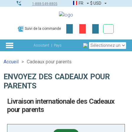
FR
$
USD
1-888-549-8805
Commandes
Suivi de la commande
Boîte à outils
Assistant
Pays
Accueil
Cadeaux pour parents
ENVOYEZ DES CADEAUX POUR
PARENTS
Livraison internationale des Cadeaux
pour parents