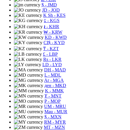
$
- JMD
JD
- JOD
K Sh
- KES
⃀
- KGS
៛
- KHR
₩
- KRW
KD
- KWD
CI$
- KYD
₸
- KZT
£
- LBP
Rs
- LKR
LD
- LYD
DH
- MAD
L
- MDL
Ar
- MGA
ден
- MKD
K
- MMK
₮
- MNT
P
- MOP
UM
- MRU
Mau
- MUR
$
- MXN
RM
- MYR
MT
- MZN