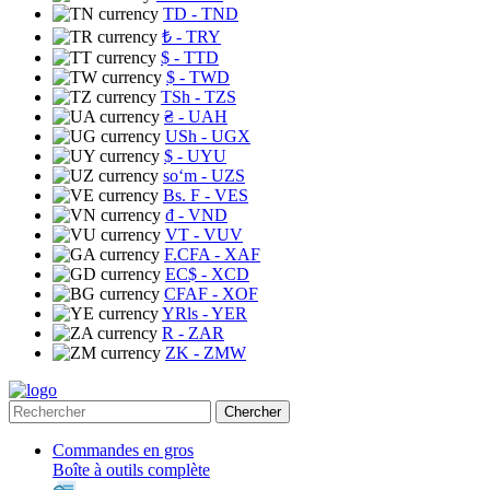
TD
- TND
₺
- TRY
$
- TTD
$
- TWD
TSh
- TZS
₴
- UAH
USh
- UGX
$
- UYU
soʻm
- UZS
Bs. F
- VES
₫
- VND
VT
- VUV
F.CFA
- XAF
EC$
- XCD
CFAF
- XOF
YRls
- YER
R
- ZAR
ZK
- ZMW
Chercher
Commandes en gros
Boîte à outils complète