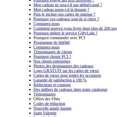
Pourquoi vois-je des prix différents ?
Mon cadeau ne sera-t-il pas abîmé/cassé ?
Mon cadeau passe-t-il la douane ?
Puis-je inclure nos cartes de marque ?
Pourquoi vos cadeaux sont-ils si chers ?
Comparez-nous
Comment pouvez-vous livrer dans plus de 200 pay
Pourquoi utiliser le service GiftyLink ?
Pourquoi commander avec PCI
Programme de fidélité
Comparez-nous
Témoignages de clients
Pourquoi choisir PCI ?
Nos clients entreprises
Photos des destinataires des cadeaux
Logo GRATUIT sur les cartes de vœux
Cartes de vœux pour toutes les occasions
Garantie de satisfaction à 100 %
Réductions et coupons
Des milliers de cadeaux dans notre catalogue
Témoignages
Offres des Fêtes
Codes de réduction
Nouvelle année lunaire
Saint Valentin