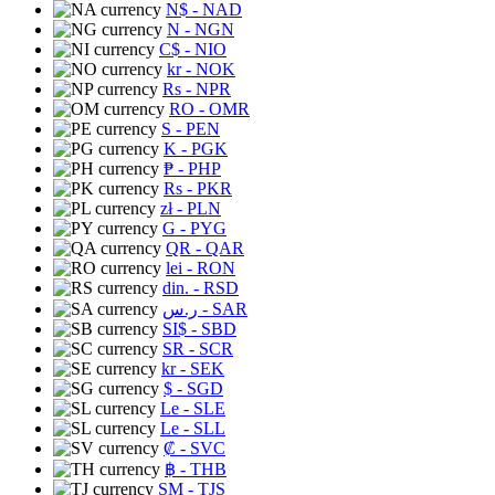
N$
- NAD
N
- NGN
C$
- NIO
kr
- NOK
Rs
- NPR
RO
- OMR
S
- PEN
K
- PGK
₱
- PHP
Rs
- PKR
zł
- PLN
G
- PYG
QR
- QAR
lei
- RON
din.
- RSD
ر.س
- SAR
SI$
- SBD
SR
- SCR
kr
- SEK
$
- SGD
Le
- SLE
Le
- SLL
₡
- SVC
฿
- THB
ЅМ
- TJS