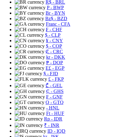
R$
- BRL
P
- BWP
Br
- BYN
Bz$
- BZD
Franc
- CFA
₣
- CHF
$
- CLP
¥
- CNY
$
- COP
₡
- CRC
kr
- DKK
₱
- DOP
E£
- EGP
$
- FJD
£
- FKP
₾
- GEL
₵
- GHS
₣
- GNF
Q
- GTQ
- HNL
Ft
- HUF
Rp
- IDR
₹
- INR
ID
- IQD
kr
- ISK