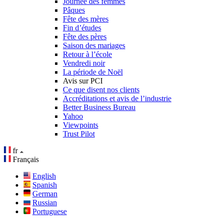
Journée des femmes
Pâques
Fête des mères
Fin d’études
Fête des pères
Saison des mariages
Retour à l’école
Vendredi noir
La période de Noël
Avis sur PCI
Ce que disent nos clients
Accréditations et avis de l’industrie
Better Business Bureau
Yahoo
Viewpoints
Trust Pilot
fr
Français
English
Spanish
German
Russian
Portuguese