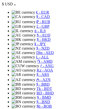
$
USD
€
- EUR
$
- CAD
₽
- RUB
£
- GBP
₪
- ILS
$
- AUD
$
- HKD
¥
- JPY
$
- NZD
Dhs
- AED
L
- ALL
֏
- AMD
ƒ
- ANG
Kz
- AOA
$
- ARS
₼
- AZN
$
- BBD
Tk
- BDT
BD
- BHD
$
- BMD
$
- BND
$b
- BOB