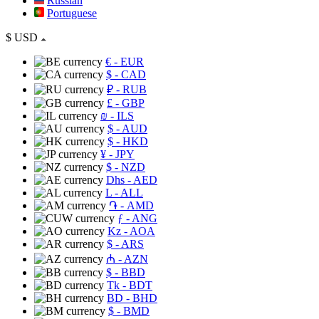
Russian
Portuguese
$
USD
€
- EUR
$
- CAD
₽
- RUB
£
- GBP
₪
- ILS
$
- AUD
$
- HKD
¥
- JPY
$
- NZD
Dhs
- AED
L
- ALL
֏
- AMD
ƒ
- ANG
Kz
- AOA
$
- ARS
₼
- AZN
$
- BBD
Tk
- BDT
BD
- BHD
$
- BMD