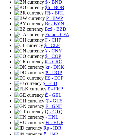
$
- BND
$b
- BOB
R$
- BRL
P
- BWP
Br
- BYN
Bz$
- BZD
Franc
- CFA
₣
- CHF
$
- CLP
¥
- CNY
$
- COP
₡
- CRC
kr
- DKK
₱
- DOP
E£
- EGP
$
- FJD
£
- FKP
₾
- GEL
₵
- GHS
₣
- GNF
Q
- GTQ
- HNL
Ft
- HUF
Rp
- IDR
₹
- INR