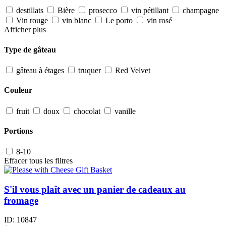
destillats
Bière
prosecco
vin pétillant
champagne
Vin rouge
vin blanc
Le porto
vin rosé
Afficher plus
Type de gâteau
gâteau à étages
truquer
Red Velvet
Couleur
fruit
doux
chocolat
vanille
Portions
8-10
Effacer tous les filtres
S'il vous plaît avec un panier de cadeaux au
fromage
ID:
10847