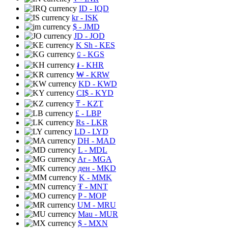
ID
- IQD
kr
- ISK
$
- JMD
JD
- JOD
K Sh
- KES
⃀
- KGS
៛
- KHR
₩
- KRW
KD
- KWD
CI$
- KYD
₸
- KZT
£
- LBP
Rs
- LKR
LD
- LYD
DH
- MAD
L
- MDL
Ar
- MGA
ден
- MKD
K
- MMK
₮
- MNT
P
- MOP
UM
- MRU
Mau
- MUR
$
- MXN