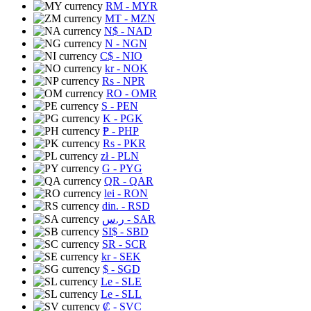
RM
- MYR
MT
- MZN
N$
- NAD
N
- NGN
C$
- NIO
kr
- NOK
Rs
- NPR
RO
- OMR
S
- PEN
K
- PGK
₱
- PHP
Rs
- PKR
zł
- PLN
G
- PYG
QR
- QAR
lei
- RON
din.
- RSD
ر.س
- SAR
SI$
- SBD
SR
- SCR
kr
- SEK
$
- SGD
Le
- SLE
Le
- SLL
₡
- SVC