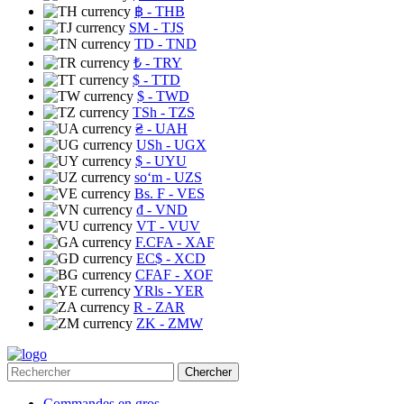
฿
- THB
ЅМ
- TJS
TD
- TND
₺
- TRY
$
- TTD
$
- TWD
TSh
- TZS
₴
- UAH
USh
- UGX
$
- UYU
soʻm
- UZS
Bs. F
- VES
₫
- VND
VT
- VUV
F.CFA
- XAF
EC$
- XCD
CFAF
- XOF
YRls
- YER
R
- ZAR
ZK
- ZMW
Chercher
Commandes en gros