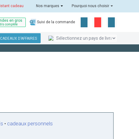
istant cadeau
Nos marques
Pourquoi nous choisir
des en gros
Suivi de la commande
tils complète
CADEAUX D’AFFAIRES
fs
•
cadeaux personnels