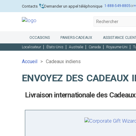
1-888-549-8805
or
+
Contacts
Demander un appel téléphonique
OCCASIONS
PANIERS-CADEAUX
ASSISTANCE CLIENT
Localisateur
États-Unis
Australie
Canada
Royaume-Uni
T
Accueil
Cadeaux indiens
ENVOYEZ DES CADEAUX I
Livraison internationale des Cadeaux