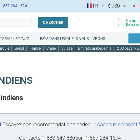
FR
$
USD
1-857-284-1674
Ass
Comman
CHERCHER
Boîte à ou
 24H/24 ET 7J/7
PAYS DANS LESQUELS NOUS LIVRONS
urquie
Brésil
France
Chine
Suisse
Emirats-arabes-unis
200 pays A-Z
NDIENS
 indiens
Essayez nos recommandations cadeau :
cadeaux corporati
Contacts
-
1-888-549-8805
or
+1-857-284-1674