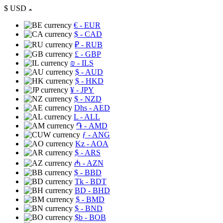
$
USD
€
- EUR
$
- CAD
₽
- RUB
£
- GBP
₪
- ILS
$
- AUD
$
- HKD
¥
- JPY
$
- NZD
Dhs
- AED
L
- ALL
֏
- AMD
ƒ
- ANG
Kz
- AOA
$
- ARS
₼
- AZN
$
- BBD
Tk
- BDT
BD
- BHD
$
- BMD
$
- BND
$b
- BOB