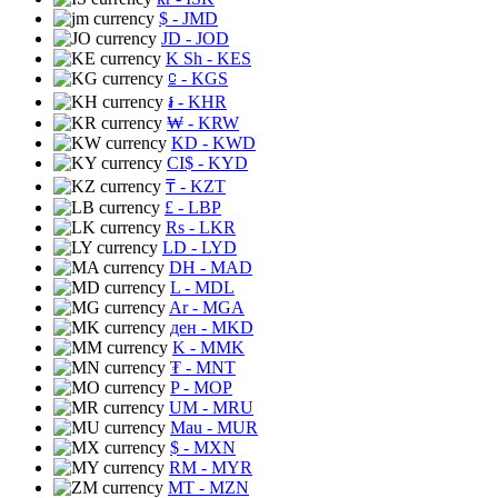
$
- JMD
JD
- JOD
K Sh
- KES
⃀
- KGS
៛
- KHR
₩
- KRW
KD
- KWD
CI$
- KYD
₸
- KZT
£
- LBP
Rs
- LKR
LD
- LYD
DH
- MAD
L
- MDL
Ar
- MGA
ден
- MKD
K
- MMK
₮
- MNT
P
- MOP
UM
- MRU
Mau
- MUR
$
- MXN
RM
- MYR
MT
- MZN