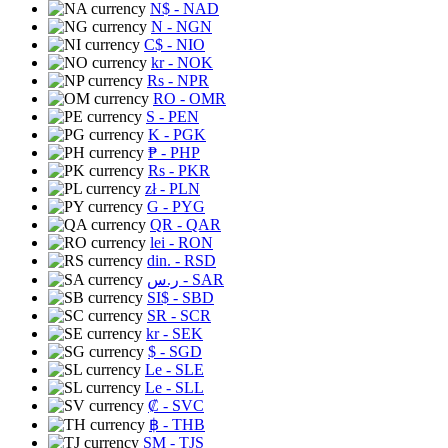
N$
- NAD
N
- NGN
C$
- NIO
kr
- NOK
Rs
- NPR
RO
- OMR
S
- PEN
K
- PGK
₱
- PHP
Rs
- PKR
zł
- PLN
G
- PYG
QR
- QAR
lei
- RON
din.
- RSD
ر.س
- SAR
SI$
- SBD
SR
- SCR
kr
- SEK
$
- SGD
Le
- SLE
Le
- SLL
₡
- SVC
฿
- THB
ЅМ
- TJS