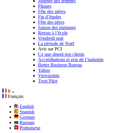
Journée des femmes
Pâques
Fête des mères
Fin d’études
Fête des pères
Saison des mariages
Retour à l’école
Vendredi noir
La période de Noël
Avis sur PCI
Ce que disent nos clients
Accréditations et avis de l’industrie
Better Business Bureau
Yahoo
Viewpoints
Trust Pilot
fr
Français
English
Spanish
German
Russian
Portuguese