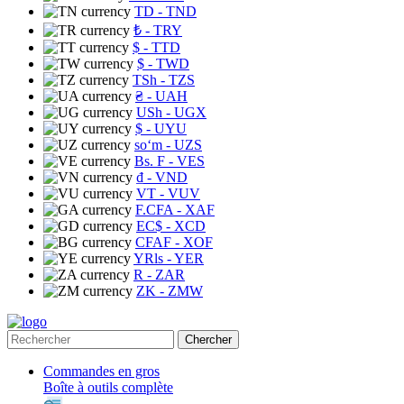
TD
- TND
₺
- TRY
$
- TTD
$
- TWD
TSh
- TZS
₴
- UAH
USh
- UGX
$
- UYU
soʻm
- UZS
Bs. F
- VES
₫
- VND
VT
- VUV
F.CFA
- XAF
EC$
- XCD
CFAF
- XOF
YRls
- YER
R
- ZAR
ZK
- ZMW
Chercher
Commandes en gros
Boîte à outils complète