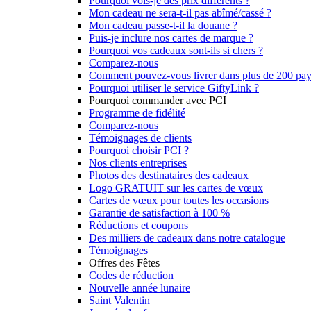
Pourquoi vois-je des prix différents ?
Mon cadeau ne sera-t-il pas abîmé/cassé ?
Mon cadeau passe-t-il la douane ?
Puis-je inclure nos cartes de marque ?
Pourquoi vos cadeaux sont-ils si chers ?
Comparez-nous
Comment pouvez-vous livrer dans plus de 200 pay
Pourquoi utiliser le service GiftyLink ?
Pourquoi commander avec PCI
Programme de fidélité
Comparez-nous
Témoignages de clients
Pourquoi choisir PCI ?
Nos clients entreprises
Photos des destinataires des cadeaux
Logo GRATUIT sur les cartes de vœux
Cartes de vœux pour toutes les occasions
Garantie de satisfaction à 100 %
Réductions et coupons
Des milliers de cadeaux dans notre catalogue
Témoignages
Offres des Fêtes
Codes de réduction
Nouvelle année lunaire
Saint Valentin