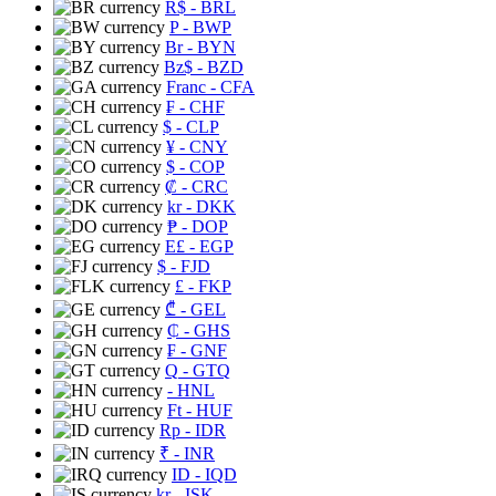
R$
- BRL
P
- BWP
Br
- BYN
Bz$
- BZD
Franc
- CFA
₣
- CHF
$
- CLP
¥
- CNY
$
- COP
₡
- CRC
kr
- DKK
₱
- DOP
E£
- EGP
$
- FJD
£
- FKP
₾
- GEL
₵
- GHS
₣
- GNF
Q
- GTQ
- HNL
Ft
- HUF
Rp
- IDR
₹
- INR
ID
- IQD
kr
- ISK