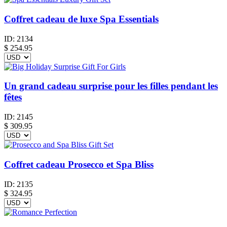
Coffret cadeau de luxe Spa Essentials
ID:
2134
$
254.95
Un grand cadeau surprise pour les filles pendant les
fêtes
ID:
2145
$
309.95
Coffret cadeau Prosecco et Spa Bliss
ID:
2135
$
324.95