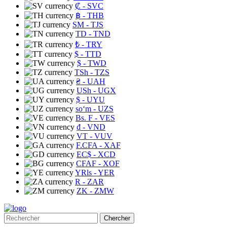
₡
- SVC
฿
- THB
ЅМ
- TJS
TD
- TND
₺
- TRY
$
- TTD
$
- TWD
TSh
- TZS
₴
- UAH
USh
- UGX
$
- UYU
soʻm
- UZS
Bs. F
- VES
₫
- VND
VT
- VUV
F.CFA
- XAF
EC$
- XCD
CFAF
- XOF
YRls
- YER
R
- ZAR
ZK
- ZMW
Chercher