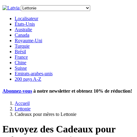
Localisateur
États-Unis
Australie
Canada
Royaume-Uni
Turquie
Brésil
France
Chine
Suisse
Emirats-arabes-unis
200 pays A-Z
Abonnez-vous
à notre newsletter et obtenez
10% de réduction
!
Accueil
Lettonie
Cadeaux pour mères to Lettonie
Envoyez des Cadeaux pour