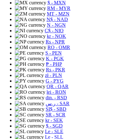
$
- MXN
RM
- MYR
MT
- MZN
N$
- NAD
N
- NGN
C$
- NIO
kr
- NOK
Rs
- NPR
RO
- OMR
S
- PEN
K
- PGK
₱
- PHP
Rs
- PKR
zł
- PLN
G
- PYG
QR
- QAR
lei
- RON
din.
- RSD
ر.س
- SAR
SI$
- SBD
SR
- SCR
kr
- SEK
$
- SGD
Le
- SLE
Le
- SLL