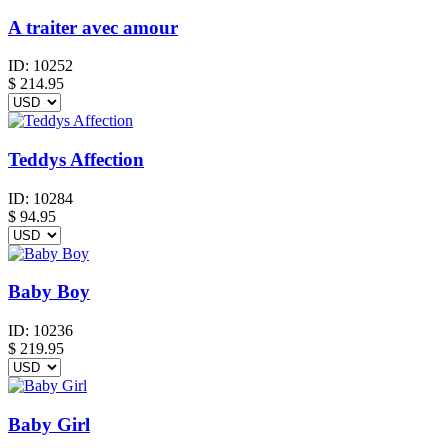
A traiter avec amour
ID:
10252
$
214.95
Teddys Affection
ID:
10284
$
94.95
Baby Boy
ID:
10236
$
219.95
Baby Girl