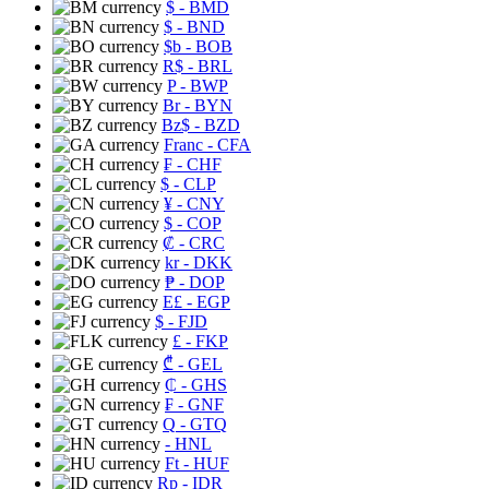
$
- BMD
$
- BND
$b
- BOB
R$
- BRL
P
- BWP
Br
- BYN
Bz$
- BZD
Franc
- CFA
₣
- CHF
$
- CLP
¥
- CNY
$
- COP
₡
- CRC
kr
- DKK
₱
- DOP
E£
- EGP
$
- FJD
£
- FKP
₾
- GEL
₵
- GHS
₣
- GNF
Q
- GTQ
- HNL
Ft
- HUF
Rp
- IDR