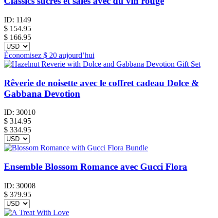
Classics sucrés et salés avec du vin rouge
ID:
1149
$
154.95
$ 166.95
Économisez
$ 20
aujourd’hui
Rêverie de noisette avec le coffret cadeau Dolce &
Gabbana Devotion
ID:
30010
$
314.95
$ 334.95
Ensemble Blossom Romance avec Gucci Flora
ID:
30008
$
379.95