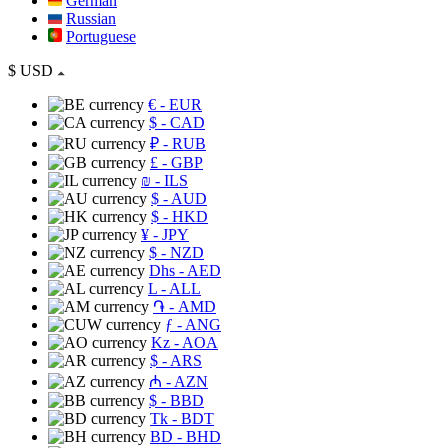
German
Russian
Portuguese
$
USD
€
- EUR
$
- CAD
₽
- RUB
£
- GBP
₪
- ILS
$
- AUD
$
- HKD
¥
- JPY
$
- NZD
Dhs
- AED
L
- ALL
֏
- AMD
ƒ
- ANG
Kz
- AOA
$
- ARS
₼
- AZN
$
- BBD
Tk
- BDT
BD
- BHD