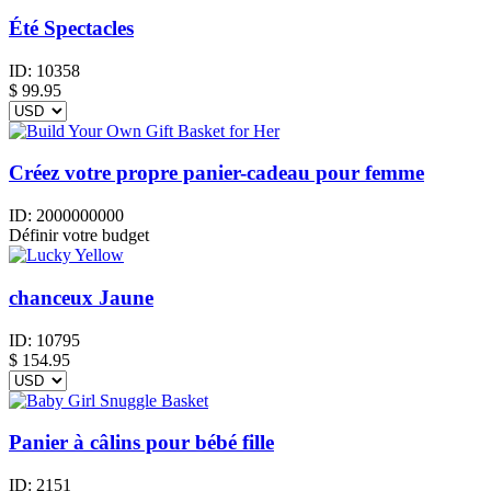
Été Spectacles
ID:
10358
$
99.95
Créez votre propre panier-cadeau pour femme
ID:
2000000000
Définir votre budget
chanceux Jaune
ID:
10795
$
154.95
Panier à câlins pour bébé fille
ID:
2151