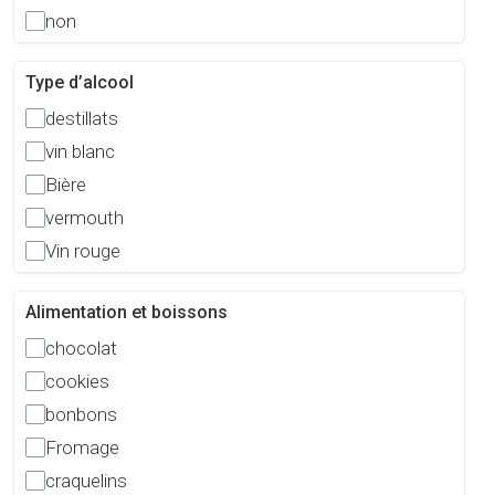
non
Type d’alcool
destillats
vin blanc
Bière
vermouth
Vin rouge
Alimentation et boissons
chocolat
cookies
bonbons
Fromage
craquelins