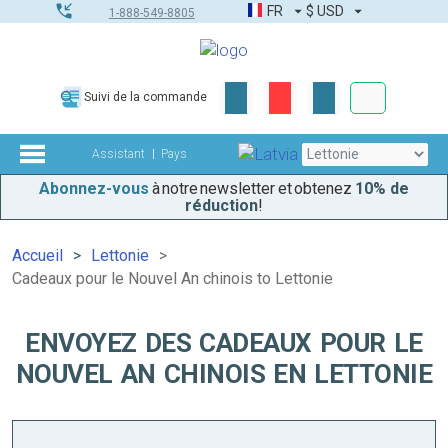
FR
$
USD
1-888-549-8805
Commandes
Suivi de la commande
Boîte à outils
Assistant
Pays
Abonnez-vous
à notre newsletter et obtenez
10% de
réduction
!
Accueil
Lettonie
Cadeaux pour le Nouvel An chinois to Lettonie
ENVOYEZ DES CADEAUX POUR LE
NOUVEL AN CHINOIS EN LETTONIE