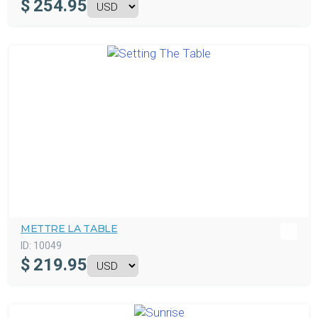
$
254.95
METTRE LA TABLE
ID:
10049
$
219.95