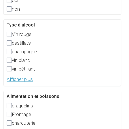
oui
non
Type d’alcool
Vin rouge
destillats
champagne
vin blanc
vin pétillant
Afficher plus
Alimentation et boissons
craquelins
Fromage
charcuterie