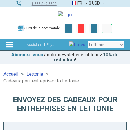
FR
$
USD
1-888-549-8805
Commandes
Suivi de la commande
Boîte à outils
Assistant
Pays
Abonnez-vous
à notre newsletter et obtenez
10% de
réduction
!
Accueil
Lettonie
Cadeaux pour entreprises to Lettonie
ENVOYEZ DES CADEAUX POUR
ENTREPRISES EN LETTONIE