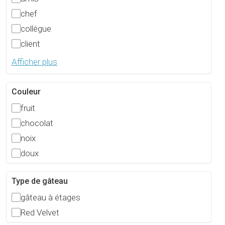
chef
collègue
client
Afficher plus
Couleur
fruit
chocolat
noix
doux
Type de gâteau
gâteau à étages
Red Velvet