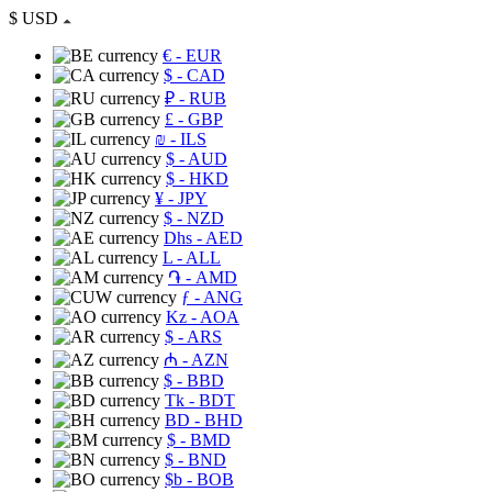
$
USD
€
- EUR
$
- CAD
₽
- RUB
£
- GBP
₪
- ILS
$
- AUD
$
- HKD
¥
- JPY
$
- NZD
Dhs
- AED
L
- ALL
֏
- AMD
ƒ
- ANG
Kz
- AOA
$
- ARS
₼
- AZN
$
- BBD
Tk
- BDT
BD
- BHD
$
- BMD
$
- BND
$b
- BOB