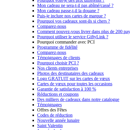
Pourquoi vois-je des prix différents ?
Mon cadeau ne sera-t-il pas abîmé/cassé ?
Mon cadeau passe-t-il la douane ?
Puis-je inclure nos cartes de marque ?
Pourquoi vos cadeaux sont-ils si chers ?
Comparez-nous
Comment pouvez-vous livrer dans plus de 200 pay
Pourquoi utiliser le service GiftyLink ?
Pourquoi commander avec PCI
Programme de fidélité
Comparez-nous
Témoignages de clients
Pourquoi choisir PCI ?
Nos clients entreprises
Photos des destinataires des cadeaux
Logo GRATUIT sur les cartes de vœux
Cartes de vœux pour toutes les occasions
Garantie de satisfaction à 100 %
Réductions et coupons
Des milliers de cadeaux dans notre catalogue
Témoignages
Offres des Fêtes
Codes de réduction
Nouvelle année lunaire
Saint Valentin