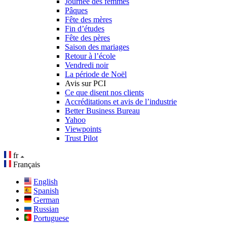
Journée des femmes
Pâques
Fête des mères
Fin d’études
Fête des pères
Saison des mariages
Retour à l’école
Vendredi noir
La période de Noël
Avis sur PCI
Ce que disent nos clients
Accréditations et avis de l’industrie
Better Business Bureau
Yahoo
Viewpoints
Trust Pilot
fr
Français
English
Spanish
German
Russian
Portuguese