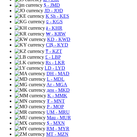
$
- JMD
JD
- JOD
K Sh
- KES
⃀
- KGS
៛
- KHR
₩
- KRW
KD
- KWD
CI$
- KYD
₸
- KZT
£
- LBP
Rs
- LKR
LD
- LYD
DH
- MAD
L
- MDL
Ar
- MGA
ден
- MKD
K
- MMK
₮
- MNT
P
- MOP
UM
- MRU
Mau
- MUR
$
- MXN
RM
- MYR
MT
- MZN