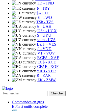
TD
- TND
₺
- TRY
$
- TTD
$
- TWD
TSh
- TZS
₴
- UAH
USh
- UGX
$
- UYU
soʻm
- UZS
Bs. F
- VES
₫
- VND
VT
- VUV
F.CFA
- XAF
EC$
- XCD
CFAF
- XOF
YRls
- YER
R
- ZAR
ZK
- ZMW
Chercher
Commandes en gros
Boîte à outils complète