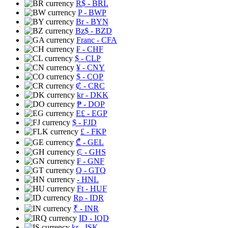
R$
- BRL
P
- BWP
Br
- BYN
Bz$
- BZD
Franc
- CFA
₣
- CHF
$
- CLP
¥
- CNY
$
- COP
₡
- CRC
kr
- DKK
₱
- DOP
E£
- EGP
$
- FJD
£
- FKP
₾
- GEL
₵
- GHS
₣
- GNF
Q
- GTQ
- HNL
Ft
- HUF
Rp
- IDR
₹
- INR
ID
- IQD
kr
- ISK