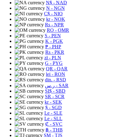
N$
- NAD
N
- NGN
C$
- NIO
kr
- NOK
Rs
- NPR
RO
- OMR
S
- PEN
K
- PGK
₱
- PHP
Rs
- PKR
zł
- PLN
G
- PYG
QR
- QAR
lei
- RON
din.
- RSD
ر.س
- SAR
SI$
- SBD
SR
- SCR
kr
- SEK
$
- SGD
Le
- SLE
Le
- SLL
₡
- SVC
฿
- THB
ЅМ
- TJS