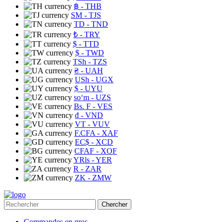
฿
- THB
ЅМ
- TJS
TD
- TND
₺
- TRY
$
- TTD
$
- TWD
TSh
- TZS
₴
- UAH
USh
- UGX
$
- UYU
soʻm
- UZS
Bs. F
- VES
₫
- VND
VT
- VUV
F.CFA
- XAF
EC$
- XCD
CFAF
- XOF
YRls
- YER
R
- ZAR
ZK
- ZMW
Chercher
Commandes en gros