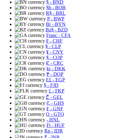
$
- BND
$b
- BOB
R$
- BRL
P
- BWP
Br
- BYN
Bz$
- BZD
Franc
- CFA
₣
- CHF
$
- CLP
¥
- CNY
$
- COP
₡
- CRC
kr
- DKK
₱
- DOP
E£
- EGP
$
- FJD
£
- FKP
₾
- GEL
₵
- GHS
₣
- GNF
Q
- GTQ
- HNL
Ft
- HUF
Rp
- IDR
₹
- INR