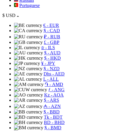
Russian
Portuguese
$
USD
€
- EUR
$
- CAD
₽
- RUB
£
- GBP
₪
- ILS
$
- AUD
$
- HKD
¥
- JPY
$
- NZD
Dhs
- AED
L
- ALL
֏
- AMD
ƒ
- ANG
Kz
- AOA
$
- ARS
₼
- AZN
$
- BBD
Tk
- BDT
BD
- BHD
$
- BMD