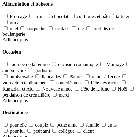
Alimentation et boissons
Fromage
fruit
chocolat
confitures et pâtes à tartiner
noix
miel
craquelins
cookies
thé
produits de
boulangerie
Afficher plus
Occasion
Journée de la femme
occasion romantique
Marriage
anniversaire
graduation
anniversaire
fiançailles
Pâques
retour à l'école
vœux de rétablissement
condoléances
Fête des mères
Ramadan et Aïd
Nouvelle année
Fête de la lune
Noël
pendaison de crémaillère
merci
Afficher plus
Destinataire
pour elle
couple
petite amie
famille
amis
pour lui
petit ami
collègue
client
Afficher plus