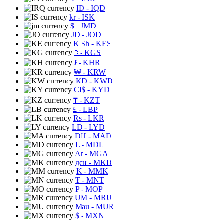
ID
- IQD
kr
- ISK
$
- JMD
JD
- JOD
K Sh
- KES
⃀
- KGS
៛
- KHR
₩
- KRW
KD
- KWD
CI$
- KYD
₸
- KZT
£
- LBP
Rs
- LKR
LD
- LYD
DH
- MAD
L
- MDL
Ar
- MGA
ден
- MKD
K
- MMK
₮
- MNT
P
- MOP
UM
- MRU
Mau
- MUR
$
- MXN