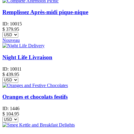
Remplissez Après-midi pique-nique
ID:
10015
$
379.95
Nouveau
Night Life Livraison
ID:
10011
$
439.95
Oranges et chocolats festifs
ID:
1446
$
104.95