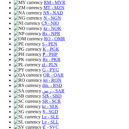
RM
- MYR
MT
- MZN
N$
- NAD
N
- NGN
C$
- NIO
kr
- NOK
Rs
- NPR
RO
- OMR
S
- PEN
K
- PGK
₱
- PHP
Rs
- PKR
zł
- PLN
G
- PYG
QR
- QAR
lei
- RON
din.
- RSD
ر.س
- SAR
SI$
- SBD
SR
- SCR
kr
- SEK
$
- SGD
Le
- SLE
Le
- SLL
₡
- SVC