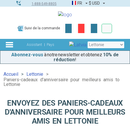
FR
$
USD
1-888-549-8805
Commandes
Suivi de la commande
Boîte à outils
Assistant
Pays
Abonnez-vous
à notre newsletter et obtenez
10% de
réduction
!
Accueil
Lettonie
Paniers-cadeaux d'anniversaire pour meilleurs amis to
Lettonie
ENVOYEZ DES PANIERS-CADEAUX
D'ANNIVERSAIRE POUR MEILLEURS
AMIS EN LETTONIE