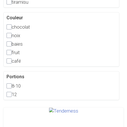
tiramisu
Couleur
chocolat
noix
baies
fruit
café
Portions
8-10
12