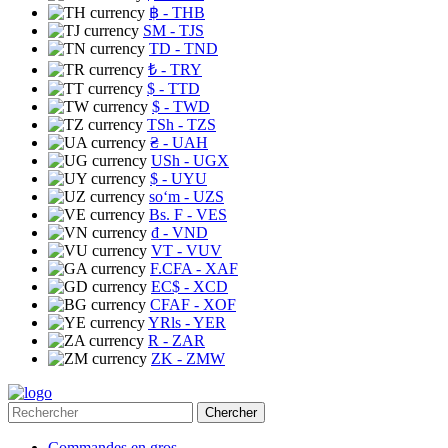
฿
- THB
ЅМ
- TJS
TD
- TND
₺
- TRY
$
- TTD
$
- TWD
TSh
- TZS
₴
- UAH
USh
- UGX
$
- UYU
soʻm
- UZS
Bs. F
- VES
₫
- VND
VT
- VUV
F.CFA
- XAF
EC$
- XCD
CFAF
- XOF
YRls
- YER
R
- ZAR
ZK
- ZMW
Chercher
Commandes en gros