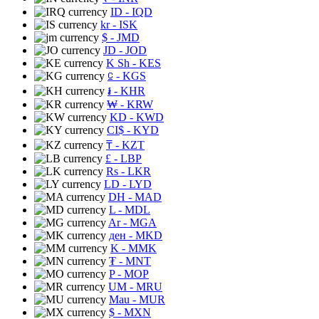
ID
- IQD
kr
- ISK
$
- JMD
JD
- JOD
K Sh
- KES
⃀
- KGS
៛
- KHR
₩
- KRW
KD
- KWD
CI$
- KYD
₸
- KZT
£
- LBP
Rs
- LKR
LD
- LYD
DH
- MAD
L
- MDL
Ar
- MGA
ден
- MKD
K
- MMK
₮
- MNT
P
- MOP
UM
- MRU
Mau
- MUR
$
- MXN