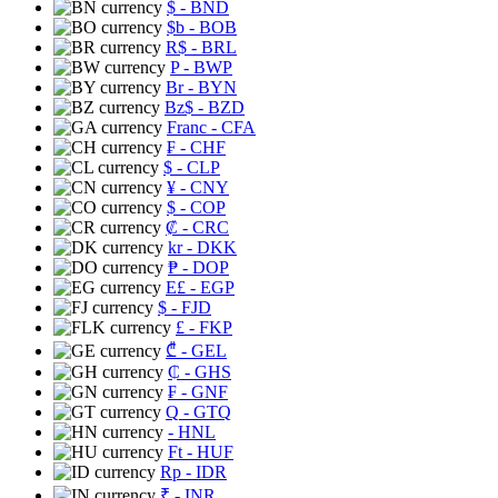
$
- BND
$b
- BOB
R$
- BRL
P
- BWP
Br
- BYN
Bz$
- BZD
Franc
- CFA
₣
- CHF
$
- CLP
¥
- CNY
$
- COP
₡
- CRC
kr
- DKK
₱
- DOP
E£
- EGP
$
- FJD
£
- FKP
₾
- GEL
₵
- GHS
₣
- GNF
Q
- GTQ
- HNL
Ft
- HUF
Rp
- IDR
₹
- INR