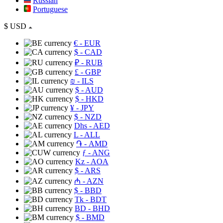
Russian
Portuguese
$
USD
€
- EUR
$
- CAD
₽
- RUB
£
- GBP
₪
- ILS
$
- AUD
$
- HKD
¥
- JPY
$
- NZD
Dhs
- AED
L
- ALL
֏
- AMD
ƒ
- ANG
Kz
- AOA
$
- ARS
₼
- AZN
$
- BBD
Tk
- BDT
BD
- BHD
$
- BMD