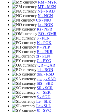
RM
- MYR
MT
- MZN
N$
- NAD
N
- NGN
C$
- NIO
kr
- NOK
Rs
- NPR
RO
- OMR
S
- PEN
K
- PGK
₱
- PHP
Rs
- PKR
zł
- PLN
G
- PYG
QR
- QAR
lei
- RON
din.
- RSD
ر.س
- SAR
SI$
- SBD
SR
- SCR
kr
- SEK
$
- SGD
Le
- SLE
Le
- SLL
₡
- SVC