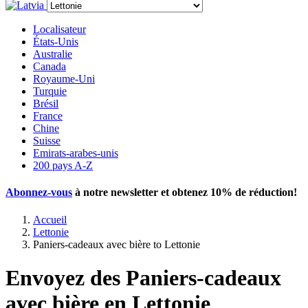
Localisateur
États-Unis
Australie
Canada
Royaume-Uni
Turquie
Brésil
France
Chine
Suisse
Emirats-arabes-unis
200 pays A-Z
Abonnez-vous
à notre newsletter et obtenez
10% de réduction
!
Accueil
Lettonie
Paniers-cadeaux avec bière to Lettonie
Envoyez des Paniers-cadeaux
avec bière en Lettonie