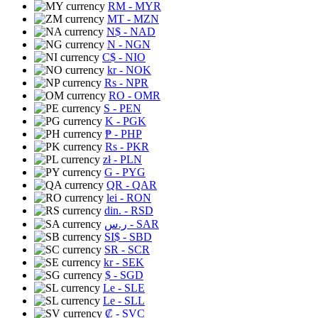
RM
- MYR
MT
- MZN
N$
- NAD
N
- NGN
C$
- NIO
kr
- NOK
Rs
- NPR
RO
- OMR
S
- PEN
K
- PGK
₱
- PHP
Rs
- PKR
zł
- PLN
G
- PYG
QR
- QAR
lei
- RON
din.
- RSD
ر.س
- SAR
SI$
- SBD
SR
- SCR
kr
- SEK
$
- SGD
Le
- SLE
Le
- SLL
₡
- SVC