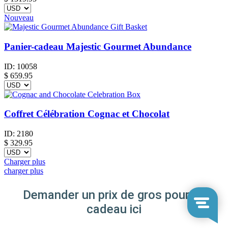
Nouveau
Panier-cadeau Majestic Gourmet Abundance
ID:
10058
$
659.95
Coffret Célébration Cognac et Chocolat
ID:
2180
$
329.95
Charger plus
charger plus
Demander un prix de gros pour ce
cadeau ici