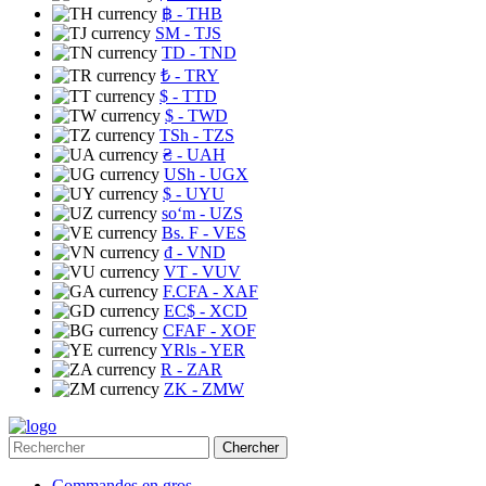
฿
- THB
ЅМ
- TJS
TD
- TND
₺
- TRY
$
- TTD
$
- TWD
TSh
- TZS
₴
- UAH
USh
- UGX
$
- UYU
soʻm
- UZS
Bs. F
- VES
₫
- VND
VT
- VUV
F.CFA
- XAF
EC$
- XCD
CFAF
- XOF
YRls
- YER
R
- ZAR
ZK
- ZMW
Chercher
Commandes en gros