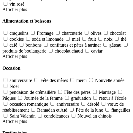
vin rosé
Afficher plus
Alimentation et boissons
craquelins
Fromage
charcuterie
olives
chocolat
cookies
soda et limonade
miel
fruit
noix
thé
café
bonbons
confitures et pâtes à tartiner
gâteau
produits de boulangerie
chocolat chaud
caviar
Afficher plus
Occasion
anniversaire
Fête des mères
merci
Nouvelle année
Noël
pendaison de crémaillère
Fête des pères
Marriage
Pâques
Journée de la femme
graduation
retour à l'école
occasion romantique
anniversaire
désolé
vœux de
rétablissement
Ramadan et Aïd
Fête de la lune
fiançailles
Saint Valentin
condoléances
Nouvel an chinois
Afficher plus
Destinataire