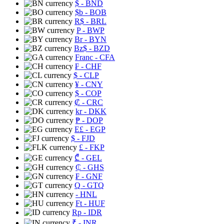
$
- BND
$b
- BOB
R$
- BRL
P
- BWP
Br
- BYN
Bz$
- BZD
Franc
- CFA
₣
- CHF
$
- CLP
¥
- CNY
$
- COP
₡
- CRC
kr
- DKK
₱
- DOP
E£
- EGP
$
- FJD
£
- FKP
₾
- GEL
₵
- GHS
₣
- GNF
Q
- GTQ
- HNL
Ft
- HUF
Rp
- IDR
₹
- INR