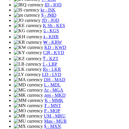
ID
- IQD
kr
- ISK
$
- JMD
JD
- JOD
K Sh
- KES
⃀
- KGS
៛
- KHR
₩
- KRW
KD
- KWD
CI$
- KYD
₸
- KZT
£
- LBP
Rs
- LKR
LD
- LYD
DH
- MAD
L
- MDL
Ar
- MGA
ден
- MKD
K
- MMK
₮
- MNT
P
- MOP
UM
- MRU
Mau
- MUR
$
- MXN