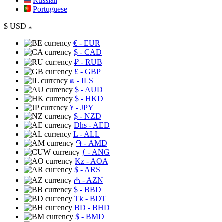
Russian
Portuguese
$
USD
€
- EUR
$
- CAD
₽
- RUB
£
- GBP
₪
- ILS
$
- AUD
$
- HKD
¥
- JPY
$
- NZD
Dhs
- AED
L
- ALL
֏
- AMD
ƒ
- ANG
Kz
- AOA
$
- ARS
₼
- AZN
$
- BBD
Tk
- BDT
BD
- BHD
$
- BMD