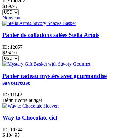
ID:
100202
$
89.95
Nouveau
Panier de collations salées Stella Artois
ID:
12057
$
94.95
Panier cadeau mystère avec gourmandise
savoureuse
ID:
11142
Définir votre budget
Way to Chocolate ciel
ID:
10744
$
104.95