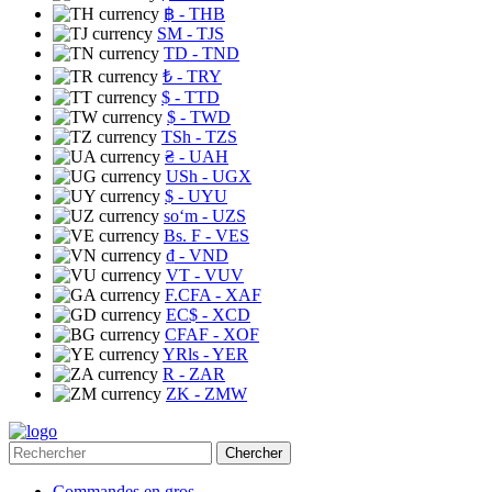
฿
- THB
ЅМ
- TJS
TD
- TND
₺
- TRY
$
- TTD
$
- TWD
TSh
- TZS
₴
- UAH
USh
- UGX
$
- UYU
soʻm
- UZS
Bs. F
- VES
₫
- VND
VT
- VUV
F.CFA
- XAF
EC$
- XCD
CFAF
- XOF
YRls
- YER
R
- ZAR
ZK
- ZMW
Chercher
Commandes en gros