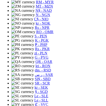
RM
- MYR
MT
- MZN
N$
- NAD
N
- NGN
C$
- NIO
kr
- NOK
Rs
- NPR
RO
- OMR
S
- PEN
K
- PGK
₱
- PHP
Rs
- PKR
zł
- PLN
G
- PYG
QR
- QAR
lei
- RON
din.
- RSD
ر.س
- SAR
SI$
- SBD
SR
- SCR
kr
- SEK
$
- SGD
Le
- SLE
Le
- SLL
₡
- SVC