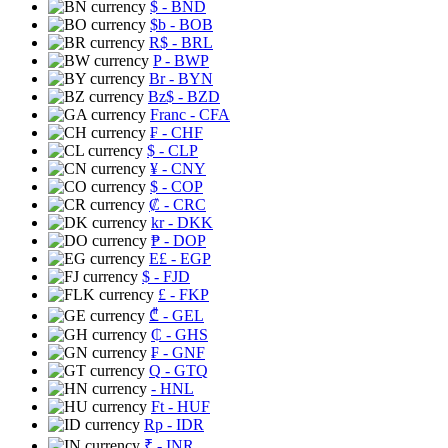
$
- BND
$b
- BOB
R$
- BRL
P
- BWP
Br
- BYN
Bz$
- BZD
Franc
- CFA
₣
- CHF
$
- CLP
¥
- CNY
$
- COP
₡
- CRC
kr
- DKK
₱
- DOP
E£
- EGP
$
- FJD
£
- FKP
₾
- GEL
₵
- GHS
₣
- GNF
Q
- GTQ
- HNL
Ft
- HUF
Rp
- IDR
₹
- INR