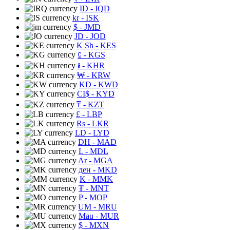
ID
- IQD
kr
- ISK
$
- JMD
JD
- JOD
K Sh
- KES
⃀
- KGS
៛
- KHR
₩
- KRW
KD
- KWD
CI$
- KYD
₸
- KZT
£
- LBP
Rs
- LKR
LD
- LYD
DH
- MAD
L
- MDL
Ar
- MGA
ден
- MKD
K
- MMK
₮
- MNT
P
- MOP
UM
- MRU
Mau
- MUR
$
- MXN