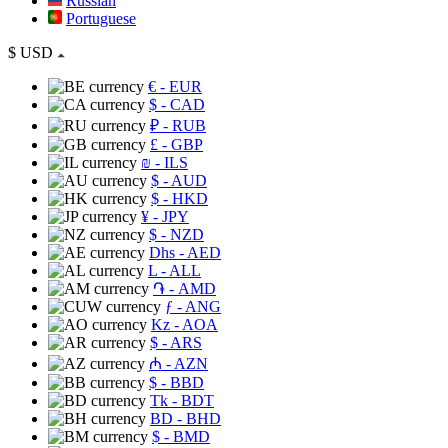
Russian
Portuguese
$
USD
€
- EUR
$
- CAD
₽
- RUB
£
- GBP
₪
- ILS
$
- AUD
$
- HKD
¥
- JPY
$
- NZD
Dhs
- AED
L
- ALL
֏
- AMD
ƒ
- ANG
Kz
- AOA
$
- ARS
₼
- AZN
$
- BBD
Tk
- BDT
BD
- BHD
$
- BMD