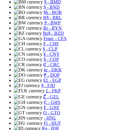
$
- BMD
$
- BND
$b
- BOB
R$
- BRL
P
- BWP
Br
- BYN
Bz$
- BZD
Franc
- CFA
₣
- CHF
$
- CLP
¥
- CNY
$
- COP
₡
- CRC
kr
- DKK
₱
- DOP
E£
- EGP
$
- FJD
£
- FKP
₾
- GEL
₵
- GHS
₣
- GNF
Q
- GTQ
- HNL
Ft
- HUF
Rp
- IDR