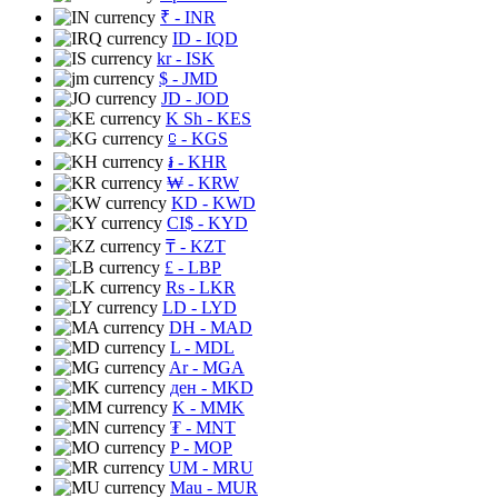
₹
- INR
ID
- IQD
kr
- ISK
$
- JMD
JD
- JOD
K Sh
- KES
⃀
- KGS
៛
- KHR
₩
- KRW
KD
- KWD
CI$
- KYD
₸
- KZT
£
- LBP
Rs
- LKR
LD
- LYD
DH
- MAD
L
- MDL
Ar
- MGA
ден
- MKD
K
- MMK
₮
- MNT
P
- MOP
UM
- MRU
Mau
- MUR