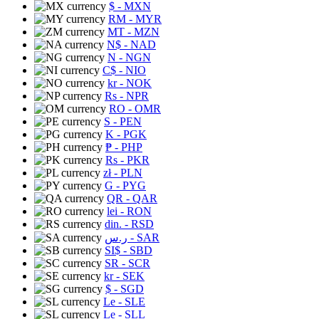
$
- MXN
RM
- MYR
MT
- MZN
N$
- NAD
N
- NGN
C$
- NIO
kr
- NOK
Rs
- NPR
RO
- OMR
S
- PEN
K
- PGK
₱
- PHP
Rs
- PKR
zł
- PLN
G
- PYG
QR
- QAR
lei
- RON
din.
- RSD
ر.س
- SAR
SI$
- SBD
SR
- SCR
kr
- SEK
$
- SGD
Le
- SLE
Le
- SLL