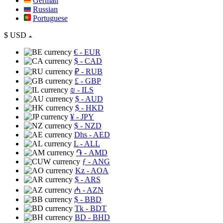
German
Russian
Portuguese
$
USD
€
- EUR
$
- CAD
₽
- RUB
£
- GBP
₪
- ILS
$
- AUD
$
- HKD
¥
- JPY
$
- NZD
Dhs
- AED
L
- ALL
֏
- AMD
ƒ
- ANG
Kz
- AOA
$
- ARS
₼
- AZN
$
- BBD
Tk
- BDT
BD
- BHD