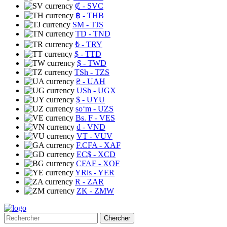
₡
- SVC
฿
- THB
ЅМ
- TJS
TD
- TND
₺
- TRY
$
- TTD
$
- TWD
TSh
- TZS
₴
- UAH
USh
- UGX
$
- UYU
soʻm
- UZS
Bs. F
- VES
₫
- VND
VT
- VUV
F.CFA
- XAF
EC$
- XCD
CFAF
- XOF
YRls
- YER
R
- ZAR
ZK
- ZMW
Chercher