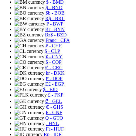
$
- BMD
$
- BND
$b
- BOB
R$
- BRL
P
- BWP
Br
- BYN
Bz$
- BZD
Franc
- CFA
₣
- CHF
$
- CLP
¥
- CNY
$
- COP
₡
- CRC
kr
- DKK
₱
- DOP
E£
- EGP
$
- FJD
£
- FKP
₾
- GEL
₵
- GHS
₣
- GNF
Q
- GTQ
- HNL
Ft
- HUF
Rp
- IDR