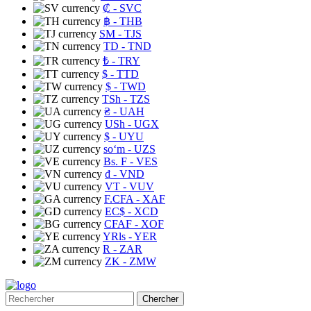
₡
- SVC
฿
- THB
ЅМ
- TJS
TD
- TND
₺
- TRY
$
- TTD
$
- TWD
TSh
- TZS
₴
- UAH
USh
- UGX
$
- UYU
soʻm
- UZS
Bs. F
- VES
₫
- VND
VT
- VUV
F.CFA
- XAF
EC$
- XCD
CFAF
- XOF
YRls
- YER
R
- ZAR
ZK
- ZMW
Chercher