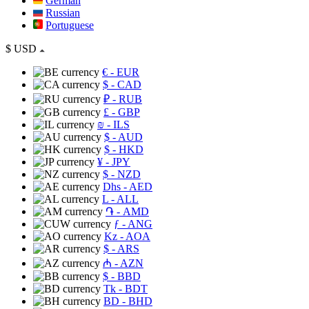
German
Russian
Portuguese
$
USD
€
- EUR
$
- CAD
₽
- RUB
£
- GBP
₪
- ILS
$
- AUD
$
- HKD
¥
- JPY
$
- NZD
Dhs
- AED
L
- ALL
֏
- AMD
ƒ
- ANG
Kz
- AOA
$
- ARS
₼
- AZN
$
- BBD
Tk
- BDT
BD
- BHD