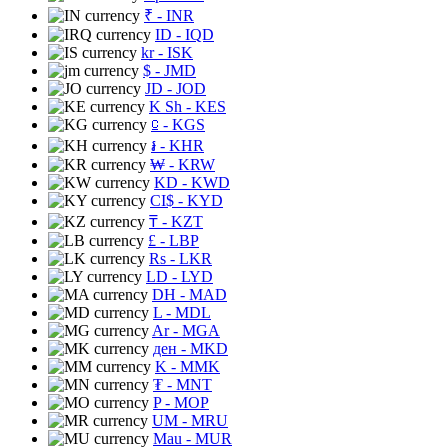
₹
- INR
ID
- IQD
kr
- ISK
$
- JMD
JD
- JOD
K Sh
- KES
⃀
- KGS
៛
- KHR
₩
- KRW
KD
- KWD
CI$
- KYD
₸
- KZT
£
- LBP
Rs
- LKR
LD
- LYD
DH
- MAD
L
- MDL
Ar
- MGA
ден
- MKD
K
- MMK
₮
- MNT
P
- MOP
UM
- MRU
Mau
- MUR