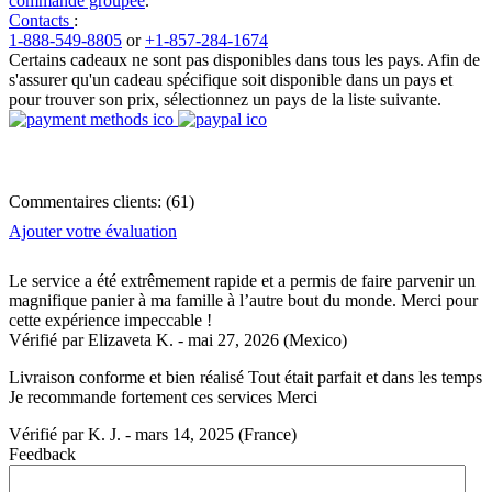
commande groupée
.
Contacts
:
1-888-549-8805
or
+1-857-284-1674
Certains cadeaux ne sont pas disponibles dans tous les pays. Afin de
s'assurer qu'un cadeau spécifique soit disponible dans un pays et
pour trouver son prix, sélectionnez un pays de la liste suivante.
Commentaires clients:
(
61
)
Ajouter votre évaluation
Le service a été extrêmement rapide et a permis de faire parvenir un
magnifique panier à ma famille à l’autre bout du monde. Merci pour
cette expérience impeccable !
Vérifié par
Elizaveta K.
-
mai 27, 2026
(Mexico)
Livraison conforme et bien réalisé Tout était parfait et dans les temps
Je recommande fortement ces services Merci
Vérifié par
K. J.
-
mars 14, 2025
(France)
Feedback