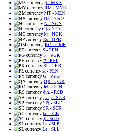
$
- MXN
RM
- MYR
MT
- MZN
N$
- NAD
N
- NGN
C$
- NIO
kr
- NOK
Rs
- NPR
RO
- OMR
S
- PEN
K
- PGK
₱
- PHP
Rs
- PKR
zł
- PLN
G
- PYG
QR
- QAR
lei
- RON
din.
- RSD
ر.س
- SAR
SI$
- SBD
SR
- SCR
kr
- SEK
$
- SGD
Le
- SLE
Le
- SLL