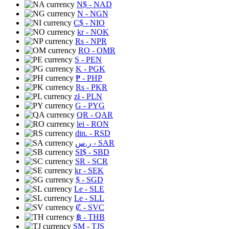
N$
- NAD
N
- NGN
C$
- NIO
kr
- NOK
Rs
- NPR
RO
- OMR
S
- PEN
K
- PGK
₱
- PHP
Rs
- PKR
zł
- PLN
G
- PYG
QR
- QAR
lei
- RON
din.
- RSD
ر.س
- SAR
SI$
- SBD
SR
- SCR
kr
- SEK
$
- SGD
Le
- SLE
Le
- SLL
₡
- SVC
฿
- THB
ЅМ
- TJS