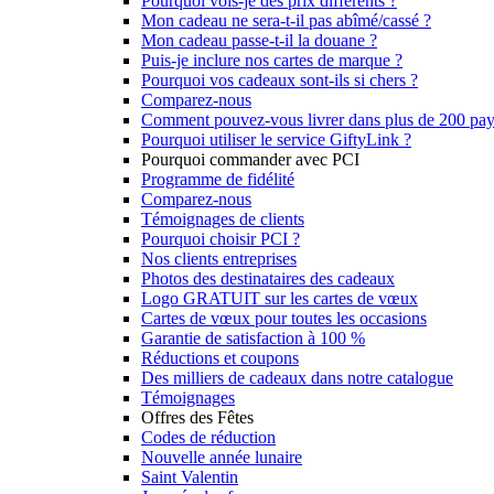
Pourquoi vois-je des prix différents ?
Mon cadeau ne sera-t-il pas abîmé/cassé ?
Mon cadeau passe-t-il la douane ?
Puis-je inclure nos cartes de marque ?
Pourquoi vos cadeaux sont-ils si chers ?
Comparez-nous
Comment pouvez-vous livrer dans plus de 200 pay
Pourquoi utiliser le service GiftyLink ?
Pourquoi commander avec PCI
Programme de fidélité
Comparez-nous
Témoignages de clients
Pourquoi choisir PCI ?
Nos clients entreprises
Photos des destinataires des cadeaux
Logo GRATUIT sur les cartes de vœux
Cartes de vœux pour toutes les occasions
Garantie de satisfaction à 100 %
Réductions et coupons
Des milliers de cadeaux dans notre catalogue
Témoignages
Offres des Fêtes
Codes de réduction
Nouvelle année lunaire
Saint Valentin