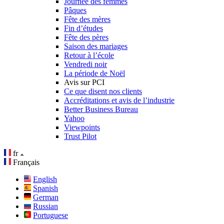
Journée des femmes
Pâques
Fête des mères
Fin d’études
Fête des pères
Saison des mariages
Retour à l’école
Vendredi noir
La période de Noël
Avis sur PCI
Ce que disent nos clients
Accréditations et avis de l’industrie
Better Business Bureau
Yahoo
Viewpoints
Trust Pilot
fr
Français
English
Spanish
German
Russian
Portuguese