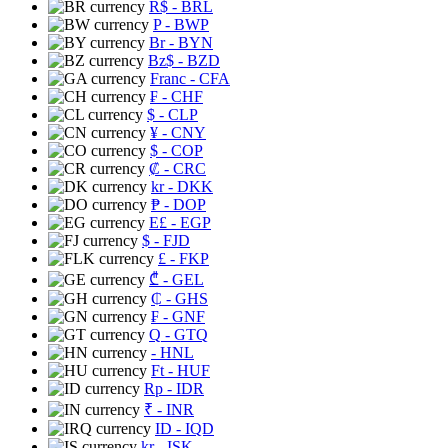
R$
- BRL
P
- BWP
Br
- BYN
Bz$
- BZD
Franc
- CFA
₣
- CHF
$
- CLP
¥
- CNY
$
- COP
₡
- CRC
kr
- DKK
₱
- DOP
E£
- EGP
$
- FJD
£
- FKP
₾
- GEL
₵
- GHS
₣
- GNF
Q
- GTQ
- HNL
Ft
- HUF
Rp
- IDR
₹
- INR
ID
- IQD
kr
- ISK