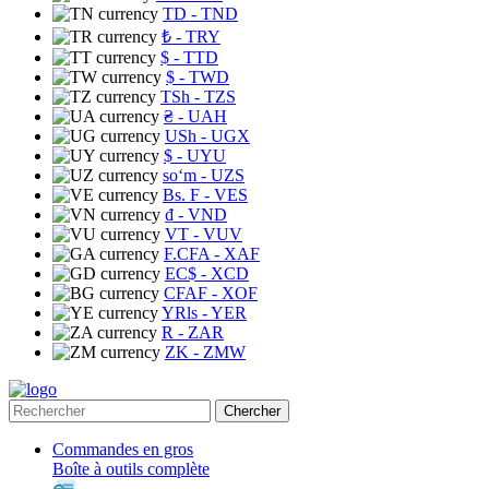
TD
- TND
₺
- TRY
$
- TTD
$
- TWD
TSh
- TZS
₴
- UAH
USh
- UGX
$
- UYU
soʻm
- UZS
Bs. F
- VES
₫
- VND
VT
- VUV
F.CFA
- XAF
EC$
- XCD
CFAF
- XOF
YRls
- YER
R
- ZAR
ZK
- ZMW
Chercher
Commandes en gros
Boîte à outils complète