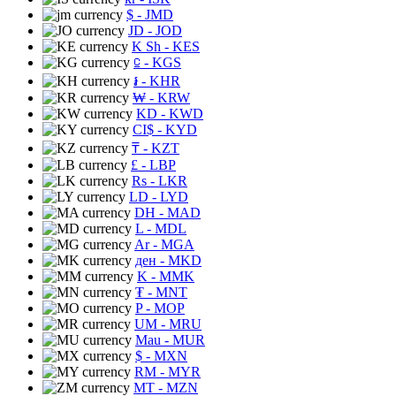
$
- JMD
JD
- JOD
K Sh
- KES
⃀
- KGS
៛
- KHR
₩
- KRW
KD
- KWD
CI$
- KYD
₸
- KZT
£
- LBP
Rs
- LKR
LD
- LYD
DH
- MAD
L
- MDL
Ar
- MGA
ден
- MKD
K
- MMK
₮
- MNT
P
- MOP
UM
- MRU
Mau
- MUR
$
- MXN
RM
- MYR
MT
- MZN