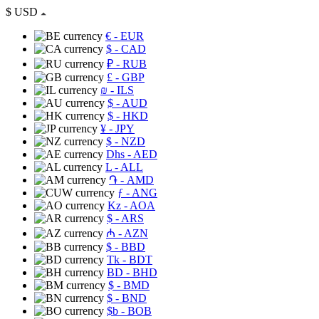
$
USD
€
- EUR
$
- CAD
₽
- RUB
£
- GBP
₪
- ILS
$
- AUD
$
- HKD
¥
- JPY
$
- NZD
Dhs
- AED
L
- ALL
֏
- AMD
ƒ
- ANG
Kz
- AOA
$
- ARS
₼
- AZN
$
- BBD
Tk
- BDT
BD
- BHD
$
- BMD
$
- BND
$b
- BOB