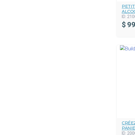
PETIT
ALCO
ID:
210
$
99
CRÉE
PANI
ID:
200