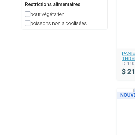
Restrictions alimentaires
pour végétarien
boissons non alcoolisées
PANI
THRE
ID:
110
$
21
NOUV