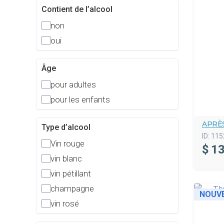
Contient de l’alcool
non
oui
Âge
pour adultes
pour les enfants
APRÈS
Type d’alcool
ID:
115
Vin rouge
$
13
vin blanc
vin pétillant
champagne
NOUV
vin rosé