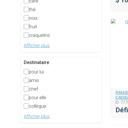
$
10
café
thé
noix
fruit
craquelins
Afficher plus
Destinataire
pour lui
amis
chef
PANI
pour elle
CADEA
ID:
777
collègue
Défi
Afficher plus