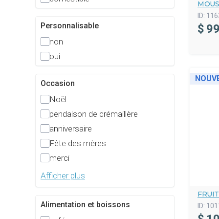
MOUS
ID:
116
Personnalisable
$
99
non
oui
NOUV
Occasion
Noël
pendaison de crémaillère
anniversaire
Fête des mères
merci
Afficher plus
FRUI
Alimentation et boissons
ID:
101