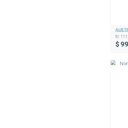
AUST
ID:
111
$
99