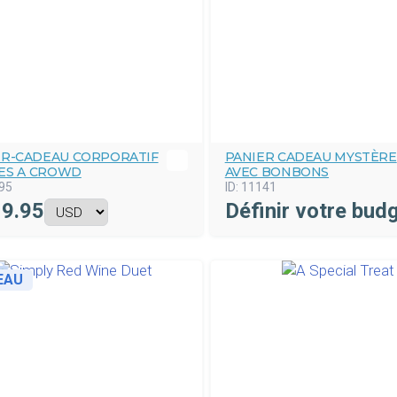
ER-CADEAU CORPORATIF
PANIER CADEAU MYSTÈRE
ES A CROWD
AVEC BONBONS
95
ID:
11141
9.95
Définir votre bud
EAU