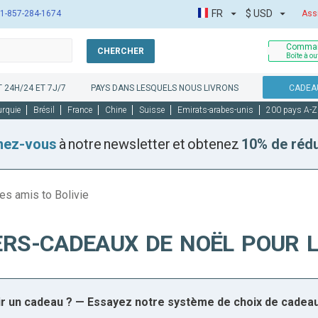
FR
$
USD
1-857-284-1674
Ass
Comman
CHERCHER
Boîte à ou
 24H/24 ET 7J/7
PAYS DANS LESQUELS NOUS LIVRONS
CADEAU
urquie
Brésil
France
Chine
Suisse
Emirats-arabes-unis
200 pays A-Z
nez-vous
à notre newsletter et obtenez
10% de réd
es amis to Bolivie
RS-CADEAUX DE NOËL POUR L
sir un cadeau ? — Essayez notre système de choix de cadea