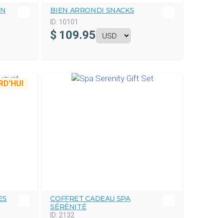
IN
BIEN ARRONDI SNACKS
ID:
10101
$
109.95
D’HUI
ES
COFFRET CADEAU SPA
SÉRÉNITÉ
ID:
2132