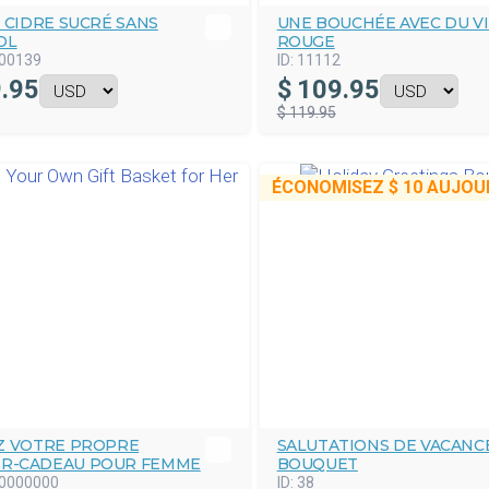
 CIDRE SUCRÉ SANS
UNE BOUCHÉE AVEC DU V
OL
ROUGE
00139
ID:
11112
.95
$
109.95
$ 119.95
ÉCONOMISEZ
$ 10
AUJOUR
Z VOTRE PROPRE
SALUTATIONS DE VACANC
ER-CADEAU POUR FEMME
BOUQUET
0000000
ID:
38