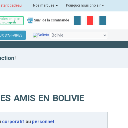
istant cadeau
Nos marques
Pourquoi nous choisir
des en gros
Suivi de la commande
tils complète
X D’AFFAIRES
uction
!
ES AMIS EN BOLIVIE
u
corporatif
ou
personnel