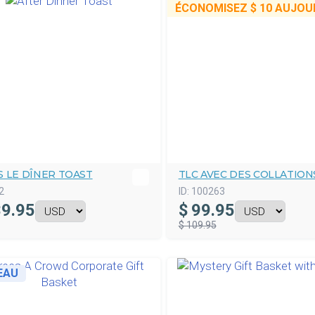
ÉCONOMISEZ
$ 10
AUJOUR
 LE DÎNER TOAST
TLC AVEC DES COLLATION
2
ID:
100263
9.95
$
99.95
$ 109.95
EAU