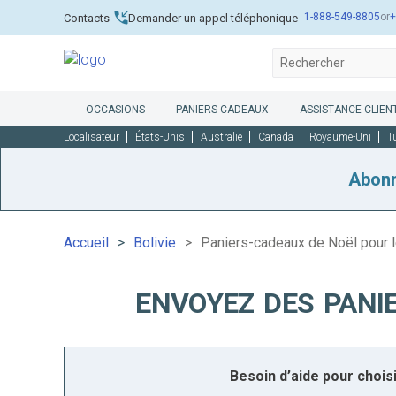
1-888-549-8805
or
+
Contacts
Demander un appel téléphonique
OCCASIONS
PANIERS-CADEAUX
ASSISTANCE CLIENT
Localisateur
États-Unis
Australie
Canada
Royaume-Uni
T
Abon
Accueil
Bolivie
Paniers-cadeaux de Noël pour l
ENVOYEZ DES PANIE
Besoin d’aide pour choi