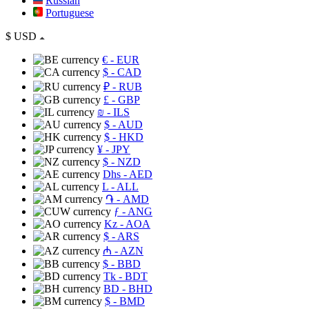
Russian
Portuguese
$
USD
€
- EUR
$
- CAD
₽
- RUB
£
- GBP
₪
- ILS
$
- AUD
$
- HKD
¥
- JPY
$
- NZD
Dhs
- AED
L
- ALL
֏
- AMD
ƒ
- ANG
Kz
- AOA
$
- ARS
₼
- AZN
$
- BBD
Tk
- BDT
BD
- BHD
$
- BMD