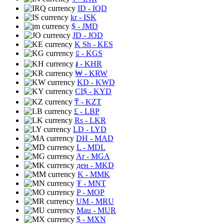
ID
- IQD
kr
- ISK
$
- JMD
JD
- JOD
K Sh
- KES
⃀
- KGS
៛
- KHR
₩
- KRW
KD
- KWD
CI$
- KYD
₸
- KZT
£
- LBP
Rs
- LKR
LD
- LYD
DH
- MAD
L
- MDL
Ar
- MGA
ден
- MKD
K
- MMK
₮
- MNT
P
- MOP
UM
- MRU
Mau
- MUR
$
- MXN