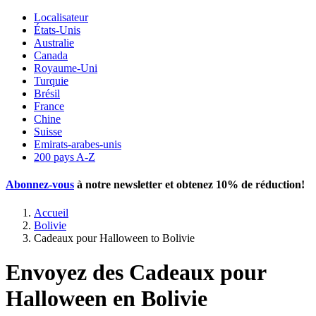
Localisateur
États-Unis
Australie
Canada
Royaume-Uni
Turquie
Brésil
France
Chine
Suisse
Emirats-arabes-unis
200 pays A-Z
Abonnez-vous
à notre newsletter et obtenez
10% de réduction
!
Accueil
Bolivie
Cadeaux pour Halloween to Bolivie
Envoyez des Cadeaux pour
Halloween en Bolivie