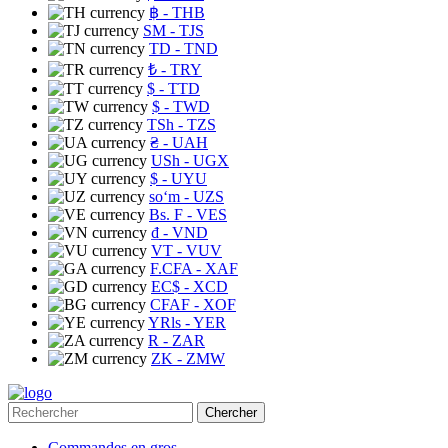
฿
- THB
ЅМ
- TJS
TD
- TND
₺
- TRY
$
- TTD
$
- TWD
TSh
- TZS
₴
- UAH
USh
- UGX
$
- UYU
soʻm
- UZS
Bs. F
- VES
₫
- VND
VT
- VUV
F.CFA
- XAF
EC$
- XCD
CFAF
- XOF
YRls
- YER
R
- ZAR
ZK
- ZMW
Chercher
Commandes en gros