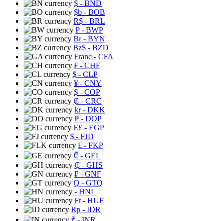
$
- BND
$b
- BOB
R$
- BRL
P
- BWP
Br
- BYN
Bz$
- BZD
Franc
- CFA
₣
- CHF
$
- CLP
¥
- CNY
$
- COP
₡
- CRC
kr
- DKK
₱
- DOP
E£
- EGP
$
- FJD
£
- FKP
₾
- GEL
₵
- GHS
₣
- GNF
Q
- GTQ
- HNL
Ft
- HUF
Rp
- IDR
₹
- INR