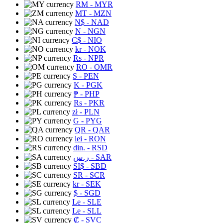
RM
- MYR
MT
- MZN
N$
- NAD
N
- NGN
C$
- NIO
kr
- NOK
Rs
- NPR
RO
- OMR
S
- PEN
K
- PGK
₱
- PHP
Rs
- PKR
zł
- PLN
G
- PYG
QR
- QAR
lei
- RON
din.
- RSD
ر.س
- SAR
SI$
- SBD
SR
- SCR
kr
- SEK
$
- SGD
Le
- SLE
Le
- SLL
₡
- SVC