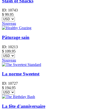
Stash of Snacks
ID:
10743
$
99.95
Nouveau
Pâturage sain
ID:
10213
$
109.95
Nouveau
La norme Sweetest
ID:
10727
$
194.95
La fête d'anniversaire