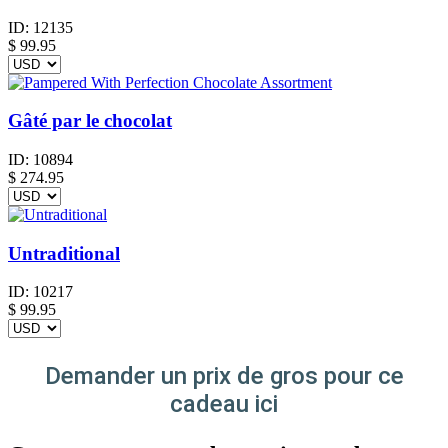
ID:
12135
$
99.95
Gâté par le chocolat
ID:
10894
$
274.95
Untraditional
ID:
10217
$
99.95
Demander un prix de gros pour ce
cadeau ici