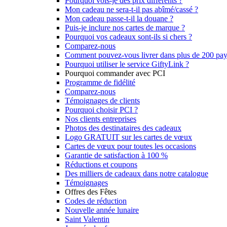
Pourquoi vois-je des prix différents ?
Mon cadeau ne sera-t-il pas abîmé/cassé ?
Mon cadeau passe-t-il la douane ?
Puis-je inclure nos cartes de marque ?
Pourquoi vos cadeaux sont-ils si chers ?
Comparez-nous
Comment pouvez-vous livrer dans plus de 200 pay
Pourquoi utiliser le service GiftyLink ?
Pourquoi commander avec PCI
Programme de fidélité
Comparez-nous
Témoignages de clients
Pourquoi choisir PCI ?
Nos clients entreprises
Photos des destinataires des cadeaux
Logo GRATUIT sur les cartes de vœux
Cartes de vœux pour toutes les occasions
Garantie de satisfaction à 100 %
Réductions et coupons
Des milliers de cadeaux dans notre catalogue
Témoignages
Offres des Fêtes
Codes de réduction
Nouvelle année lunaire
Saint Valentin