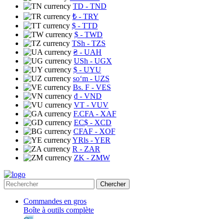
TD
- TND
₺
- TRY
$
- TTD
$
- TWD
TSh
- TZS
₴
- UAH
USh
- UGX
$
- UYU
soʻm
- UZS
Bs. F
- VES
₫
- VND
VT
- VUV
F.CFA
- XAF
EC$
- XCD
CFAF
- XOF
YRls
- YER
R
- ZAR
ZK
- ZMW
Chercher
Commandes en gros
Boîte à outils complète