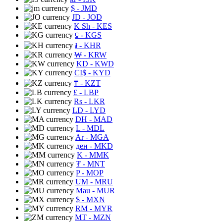
$
- JMD
JD
- JOD
K Sh
- KES
⃀
- KGS
៛
- KHR
₩
- KRW
KD
- KWD
CI$
- KYD
₸
- KZT
£
- LBP
Rs
- LKR
LD
- LYD
DH
- MAD
L
- MDL
Ar
- MGA
ден
- MKD
K
- MMK
₮
- MNT
P
- MOP
UM
- MRU
Mau
- MUR
$
- MXN
RM
- MYR
MT
- MZN