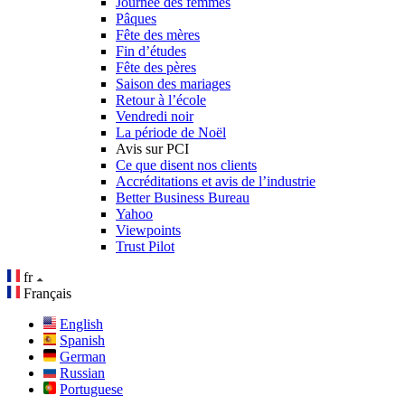
Journée des femmes
Pâques
Fête des mères
Fin d’études
Fête des pères
Saison des mariages
Retour à l’école
Vendredi noir
La période de Noël
Avis sur PCI
Ce que disent nos clients
Accréditations et avis de l’industrie
Better Business Bureau
Yahoo
Viewpoints
Trust Pilot
fr
Français
English
Spanish
German
Russian
Portuguese