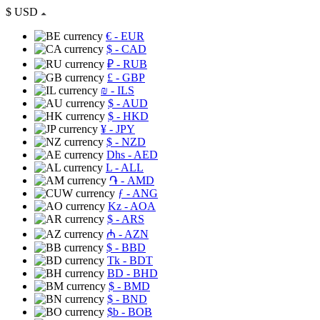
$
USD
€
- EUR
$
- CAD
₽
- RUB
£
- GBP
₪
- ILS
$
- AUD
$
- HKD
¥
- JPY
$
- NZD
Dhs
- AED
L
- ALL
֏
- AMD
ƒ
- ANG
Kz
- AOA
$
- ARS
₼
- AZN
$
- BBD
Tk
- BDT
BD
- BHD
$
- BMD
$
- BND
$b
- BOB