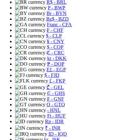
R$
- BRL
P
- BWP
Br
- BYN
Bz$
- BZD
Franc
- CFA
₣
- CHF
$
- CLP
¥
- CNY
$
- COP
₡
- CRC
kr
- DKK
₱
- DOP
E£
- EGP
$
- FJD
£
- FKP
₾
- GEL
₵
- GHS
₣
- GNF
Q
- GTQ
- HNL
Ft
- HUF
Rp
- IDR
₹
- INR
ID
- IQD
kr
- ISK