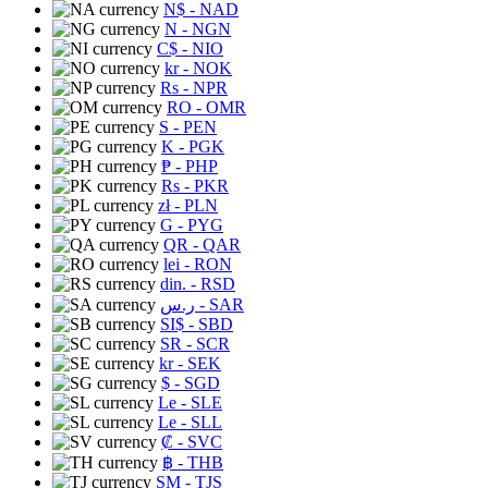
N$
- NAD
N
- NGN
C$
- NIO
kr
- NOK
Rs
- NPR
RO
- OMR
S
- PEN
K
- PGK
₱
- PHP
Rs
- PKR
zł
- PLN
G
- PYG
QR
- QAR
lei
- RON
din.
- RSD
ر.س
- SAR
SI$
- SBD
SR
- SCR
kr
- SEK
$
- SGD
Le
- SLE
Le
- SLL
₡
- SVC
฿
- THB
ЅМ
- TJS