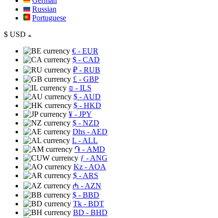
German
Russian
Portuguese
$
USD
€
- EUR
$
- CAD
₽
- RUB
£
- GBP
₪
- ILS
$
- AUD
$
- HKD
¥
- JPY
$
- NZD
Dhs
- AED
L
- ALL
֏
- AMD
ƒ
- ANG
Kz
- AOA
$
- ARS
₼
- AZN
$
- BBD
Tk
- BDT
BD
- BHD