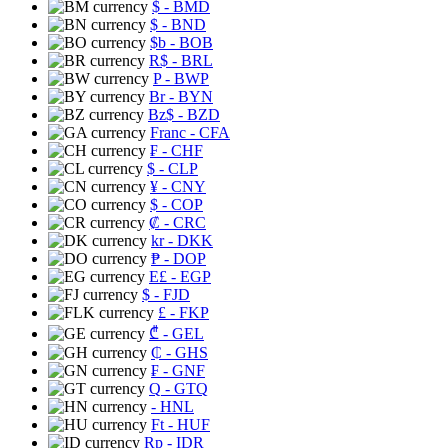
$
- BMD
$
- BND
$b
- BOB
R$
- BRL
P
- BWP
Br
- BYN
Bz$
- BZD
Franc
- CFA
₣
- CHF
$
- CLP
¥
- CNY
$
- COP
₡
- CRC
kr
- DKK
₱
- DOP
E£
- EGP
$
- FJD
£
- FKP
₾
- GEL
₵
- GHS
₣
- GNF
Q
- GTQ
- HNL
Ft
- HUF
Rp
- IDR