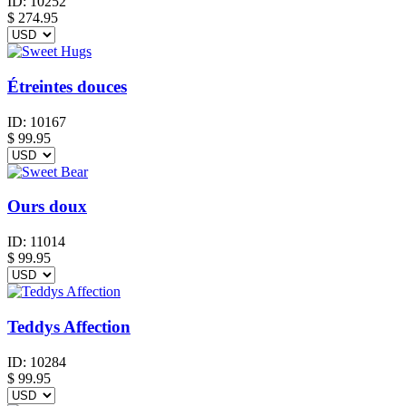
ID:
10252
$
274.95
Étreintes douces
ID:
10167
$
99.95
Ours doux
ID:
11014
$
99.95
Teddys Affection
ID:
10284
$
99.95