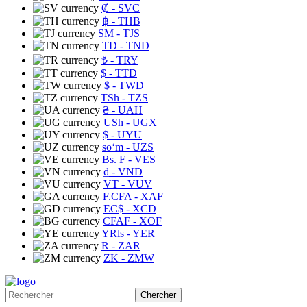
₡
- SVC
฿
- THB
ЅМ
- TJS
TD
- TND
₺
- TRY
$
- TTD
$
- TWD
TSh
- TZS
₴
- UAH
USh
- UGX
$
- UYU
soʻm
- UZS
Bs. F
- VES
₫
- VND
VT
- VUV
F.CFA
- XAF
EC$
- XCD
CFAF
- XOF
YRls
- YER
R
- ZAR
ZK
- ZMW
Chercher