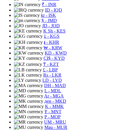
₹
- INR
ID
- IQD
kr
- ISK
$
- JMD
JD
- JOD
K Sh
- KES
⃀
- KGS
៛
- KHR
₩
- KRW
KD
- KWD
CI$
- KYD
₸
- KZT
£
- LBP
Rs
- LKR
LD
- LYD
DH
- MAD
L
- MDL
Ar
- MGA
ден
- MKD
K
- MMK
₮
- MNT
P
- MOP
UM
- MRU
Mau
- MUR