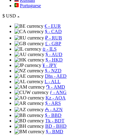
Russian
Portuguese
$
USD
€
- EUR
$
- CAD
₽
- RUB
£
- GBP
₪
- ILS
$
- AUD
$
- HKD
¥
- JPY
$
- NZD
Dhs
- AED
L
- ALL
֏
- AMD
ƒ
- ANG
Kz
- AOA
$
- ARS
₼
- AZN
$
- BBD
Tk
- BDT
BD
- BHD
$
- BMD