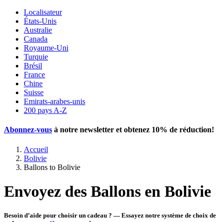
Localisateur
États-Unis
Australie
Canada
Royaume-Uni
Turquie
Brésil
France
Chine
Suisse
Emirats-arabes-unis
200 pays A-Z
Abonnez-vous
à notre newsletter et obtenez
10% de réduction
!
Accueil
Bolivie
Ballons to Bolivie
Envoyez des Ballons en Bolivie
Besoin d’aide pour choisir un cadeau ? — Essayez notre système de choix de