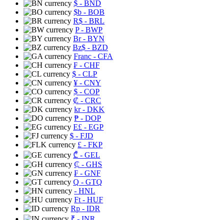
$
- BND
$b
- BOB
R$
- BRL
P
- BWP
Br
- BYN
Bz$
- BZD
Franc
- CFA
₣
- CHF
$
- CLP
¥
- CNY
$
- COP
₡
- CRC
kr
- DKK
₱
- DOP
E£
- EGP
$
- FJD
£
- FKP
₾
- GEL
₵
- GHS
₣
- GNF
Q
- GTQ
- HNL
Ft
- HUF
Rp
- IDR
₹
- INR