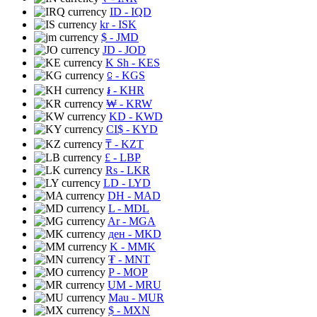
ID
- IQD
kr
- ISK
$
- JMD
JD
- JOD
K Sh
- KES
⃀
- KGS
៛
- KHR
₩
- KRW
KD
- KWD
CI$
- KYD
₸
- KZT
£
- LBP
Rs
- LKR
LD
- LYD
DH
- MAD
L
- MDL
Ar
- MGA
ден
- MKD
K
- MMK
₮
- MNT
P
- MOP
UM
- MRU
Mau
- MUR
$
- MXN