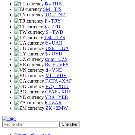
฿
- THB
ЅМ
- TJS
TD
- TND
₺
- TRY
$
- TTD
$
- TWD
TSh
- TZS
₴
- UAH
USh
- UGX
$
- UYU
soʻm
- UZS
Bs. F
- VES
₫
- VND
VT
- VUV
F.CFA
- XAF
EC$
- XCD
CFAF
- XOF
YRls
- YER
R
- ZAR
ZK
- ZMW
Chercher
Commandes en gros