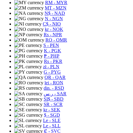
RM
- MYR
MT
- MZN
N$
- NAD
N
- NGN
C$
- NIO
kr
- NOK
Rs
- NPR
RO
- OMR
S
- PEN
K
- PGK
₱
- PHP
Rs
- PKR
zł
- PLN
G
- PYG
QR
- QAR
lei
- RON
din.
- RSD
ر.س
- SAR
SI$
- SBD
SR
- SCR
kr
- SEK
$
- SGD
Le
- SLE
Le
- SLL
₡
- SVC