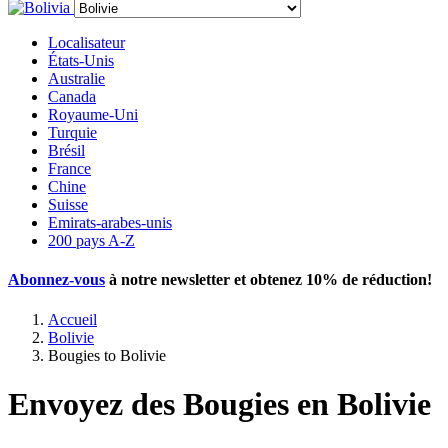
Localisateur
États-Unis
Australie
Canada
Royaume-Uni
Turquie
Brésil
France
Chine
Suisse
Emirats-arabes-unis
200 pays A-Z
Abonnez-vous
à notre newsletter et obtenez
10% de réduction
!
Accueil
Bolivie
Bougies to Bolivie
Envoyez des Bougies en Bolivie