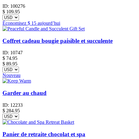
ID:
100276
$
109.95
Économisez
$ 15
aujourd’hui
Coffret cadeau bougie paisible et succulente
ID:
10747
$
74.95
$ 89.95
Nouveau
Garder au chaud
ID:
12233
$
284.95
Panier de retraite chocolat et spa