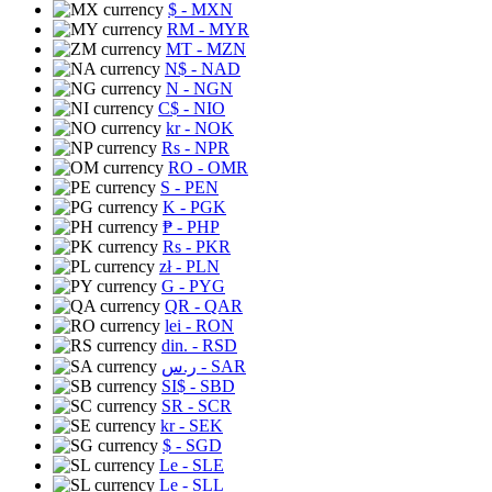
$
- MXN
RM
- MYR
MT
- MZN
N$
- NAD
N
- NGN
C$
- NIO
kr
- NOK
Rs
- NPR
RO
- OMR
S
- PEN
K
- PGK
₱
- PHP
Rs
- PKR
zł
- PLN
G
- PYG
QR
- QAR
lei
- RON
din.
- RSD
ر.س
- SAR
SI$
- SBD
SR
- SCR
kr
- SEK
$
- SGD
Le
- SLE
Le
- SLL