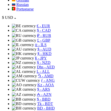
German
Russian
Portuguese
$
USD
€
- EUR
$
- CAD
₽
- RUB
£
- GBP
₪
- ILS
$
- AUD
$
- HKD
¥
- JPY
$
- NZD
Dhs
- AED
L
- ALL
֏
- AMD
ƒ
- ANG
Kz
- AOA
$
- ARS
₼
- AZN
$
- BBD
Tk
- BDT
BD
- BHD