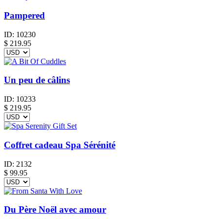
Pampered
ID:
10230
$
219.95
Un peu de câlins
ID:
10233
$
219.95
Coffret cadeau Spa Sérénité
ID:
2132
$
99.95
Du Père Noël avec amour