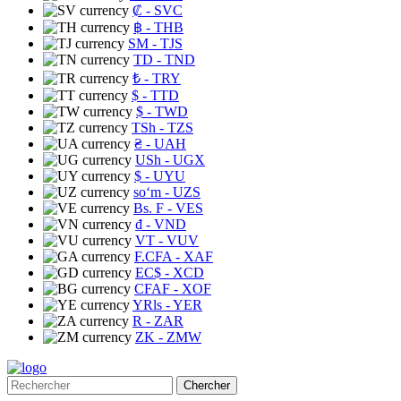
₡
- SVC
฿
- THB
ЅМ
- TJS
TD
- TND
₺
- TRY
$
- TTD
$
- TWD
TSh
- TZS
₴
- UAH
USh
- UGX
$
- UYU
soʻm
- UZS
Bs. F
- VES
₫
- VND
VT
- VUV
F.CFA
- XAF
EC$
- XCD
CFAF
- XOF
YRls
- YER
R
- ZAR
ZK
- ZMW
Chercher