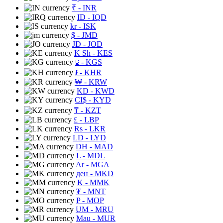
₹
- INR
ID
- IQD
kr
- ISK
$
- JMD
JD
- JOD
K Sh
- KES
⃀
- KGS
៛
- KHR
₩
- KRW
KD
- KWD
CI$
- KYD
₸
- KZT
£
- LBP
Rs
- LKR
LD
- LYD
DH
- MAD
L
- MDL
Ar
- MGA
ден
- MKD
K
- MMK
₮
- MNT
P
- MOP
UM
- MRU
Mau
- MUR