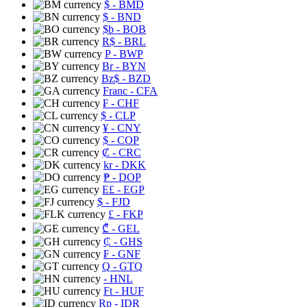
$
- BMD
$
- BND
$b
- BOB
R$
- BRL
P
- BWP
Br
- BYN
Bz$
- BZD
Franc
- CFA
₣
- CHF
$
- CLP
¥
- CNY
$
- COP
₡
- CRC
kr
- DKK
₱
- DOP
E£
- EGP
$
- FJD
£
- FKP
₾
- GEL
₵
- GHS
₣
- GNF
Q
- GTQ
- HNL
Ft
- HUF
Rp
- IDR