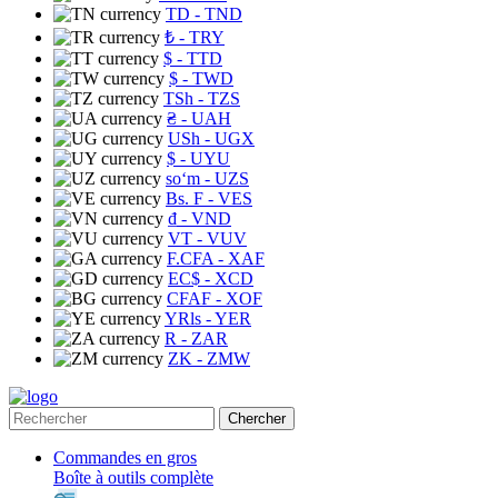
TD
- TND
₺
- TRY
$
- TTD
$
- TWD
TSh
- TZS
₴
- UAH
USh
- UGX
$
- UYU
soʻm
- UZS
Bs. F
- VES
₫
- VND
VT
- VUV
F.CFA
- XAF
EC$
- XCD
CFAF
- XOF
YRls
- YER
R
- ZAR
ZK
- ZMW
Chercher
Commandes en gros
Boîte à outils complète