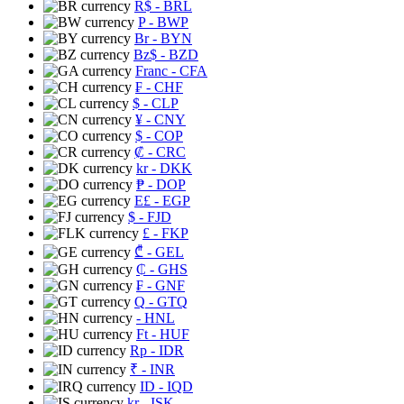
R$
- BRL
P
- BWP
Br
- BYN
Bz$
- BZD
Franc
- CFA
₣
- CHF
$
- CLP
¥
- CNY
$
- COP
₡
- CRC
kr
- DKK
₱
- DOP
E£
- EGP
$
- FJD
£
- FKP
₾
- GEL
₵
- GHS
₣
- GNF
Q
- GTQ
- HNL
Ft
- HUF
Rp
- IDR
₹
- INR
ID
- IQD
kr
- ISK