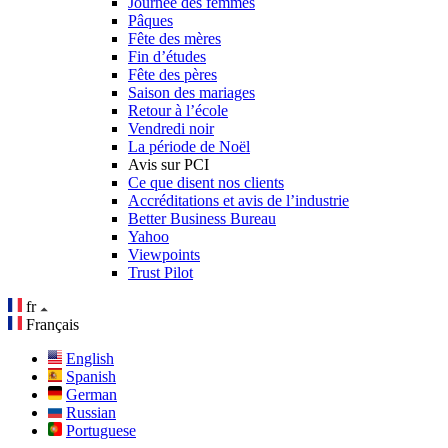
Journée des femmes
Pâques
Fête des mères
Fin d’études
Fête des pères
Saison des mariages
Retour à l’école
Vendredi noir
La période de Noël
Avis sur PCI
Ce que disent nos clients
Accréditations et avis de l’industrie
Better Business Bureau
Yahoo
Viewpoints
Trust Pilot
fr
Français
English
Spanish
German
Russian
Portuguese