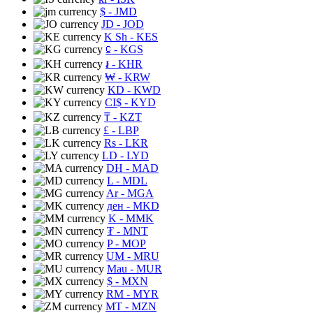
$
- JMD
JD
- JOD
K Sh
- KES
⃀
- KGS
៛
- KHR
₩
- KRW
KD
- KWD
CI$
- KYD
₸
- KZT
£
- LBP
Rs
- LKR
LD
- LYD
DH
- MAD
L
- MDL
Ar
- MGA
ден
- MKD
K
- MMK
₮
- MNT
P
- MOP
UM
- MRU
Mau
- MUR
$
- MXN
RM
- MYR
MT
- MZN