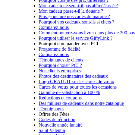
Pourquoi vois-je des prix différents ?
Mon cadeau ne sera-t-il pas abîmé/cassé ?
Mon cadeau passe-t-il la douane ?
Puis-je inclure nos cartes de marque ?
Pourquoi vos cadeaux sont-ils si chers ?
Comparez-nous
Comment pouvez-vous livrer dans plus de 200 pay
Pourquoi utiliser le service GiftyLink ?
Pourquoi commander avec PCI
Programme de fidélité
Comparez-nous
Témoignages de clients
Pourquoi choisir PCI ?
Nos clients entreprises
Photos des destinataires des cadeaux
Logo GRATUIT sur les cartes de vœux
Cartes de vœux pour toutes les occasions
Garantie de satisfaction à 100 %
Réductions et coupons
Des milliers de cadeaux dans notre catalogue
Témoignages
Offres des Fêtes
Codes de réduction
Nouvelle année lunaire
Saint Valentin