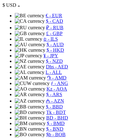
$
USD
€
- EUR
$
- CAD
₽
- RUB
£
- GBP
₪
- ILS
$
- AUD
$
- HKD
¥
- JPY
$
- NZD
Dhs
- AED
L
- ALL
֏
- AMD
ƒ
- ANG
Kz
- AOA
$
- ARS
₼
- AZN
$
- BBD
Tk
- BDT
BD
- BHD
$
- BMD
$
- BND
$b
- BOB