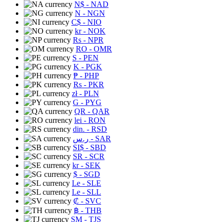
N$
- NAD
N
- NGN
C$
- NIO
kr
- NOK
Rs
- NPR
RO
- OMR
S
- PEN
K
- PGK
₱
- PHP
Rs
- PKR
zł
- PLN
G
- PYG
QR
- QAR
lei
- RON
din.
- RSD
ر.س
- SAR
SI$
- SBD
SR
- SCR
kr
- SEK
$
- SGD
Le
- SLE
Le
- SLL
₡
- SVC
฿
- THB
ЅМ
- TJS