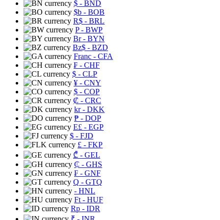
$
- BND
$b
- BOB
R$
- BRL
P
- BWP
Br
- BYN
Bz$
- BZD
Franc
- CFA
₣
- CHF
$
- CLP
¥
- CNY
$
- COP
₡
- CRC
kr
- DKK
₱
- DOP
E£
- EGP
$
- FJD
£
- FKP
₾
- GEL
₵
- GHS
₣
- GNF
Q
- GTQ
- HNL
Ft
- HUF
Rp
- IDR
₹
- INR