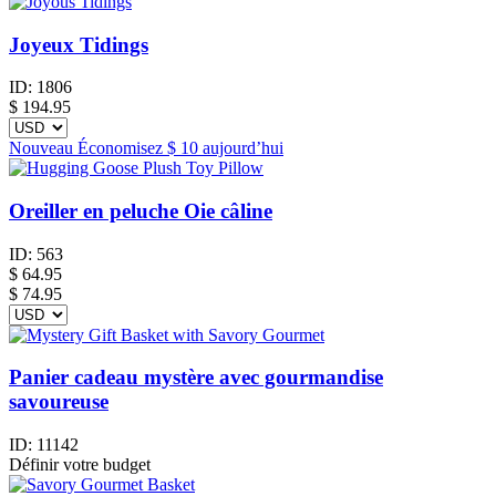
Joyeux Tidings
ID:
1806
$
194.95
Nouveau
Économisez
$ 10
aujourd’hui
Oreiller en peluche Oie câline
ID:
563
$
64.95
$ 74.95
Panier cadeau mystère avec gourmandise
savoureuse
ID:
11142
Définir votre budget