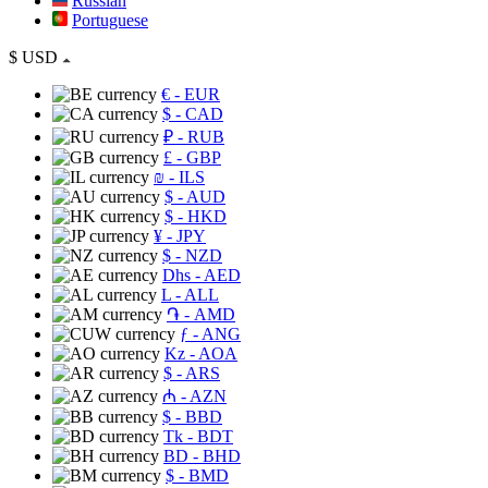
Russian
Portuguese
$
USD
€
- EUR
$
- CAD
₽
- RUB
£
- GBP
₪
- ILS
$
- AUD
$
- HKD
¥
- JPY
$
- NZD
Dhs
- AED
L
- ALL
֏
- AMD
ƒ
- ANG
Kz
- AOA
$
- ARS
₼
- AZN
$
- BBD
Tk
- BDT
BD
- BHD
$
- BMD