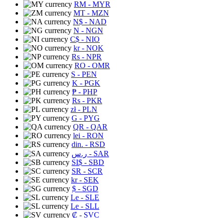
RM
- MYR
MT
- MZN
N$
- NAD
N
- NGN
C$
- NIO
kr
- NOK
Rs
- NPR
RO
- OMR
S
- PEN
K
- PGK
₱
- PHP
Rs
- PKR
zł
- PLN
G
- PYG
QR
- QAR
lei
- RON
din.
- RSD
ر.س
- SAR
SI$
- SBD
SR
- SCR
kr
- SEK
$
- SGD
Le
- SLE
Le
- SLL
₡
- SVC