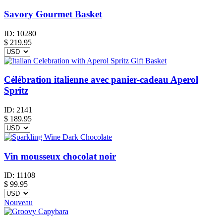
Savory Gourmet Basket
ID:
10280
$
219.95
Célébration italienne avec panier-cadeau Aperol
Spritz
ID:
2141
$
189.95
Vin mousseux chocolat noir
ID:
11108
$
99.95
Nouveau