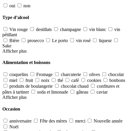
oui
non
Type d’alcool
Vin rouge
destillats
champagne
vin blanc
vin
pétillant
Bière
prosecco
Le porto
vin rosé
liqueur
Sake
Afficher plus
Alimentation et boissons
craquelins
Fromage
charcuterie
olives
chocolat
miel
fruit
noix
thé
café
cookies
bonbons
produits de boulangerie
chocolat chaud
confitures et
pâtes à tartiner
soda et limonade
gâteau
caviar
Afficher plus
Occasion
anniversaire
Fête des mères
merci
Nouvelle année
Noël