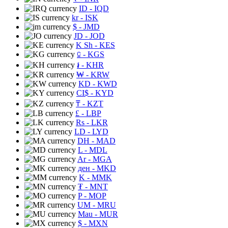
ID
- IQD
kr
- ISK
$
- JMD
JD
- JOD
K Sh
- KES
⃀
- KGS
៛
- KHR
₩
- KRW
KD
- KWD
CI$
- KYD
₸
- KZT
£
- LBP
Rs
- LKR
LD
- LYD
DH
- MAD
L
- MDL
Ar
- MGA
ден
- MKD
K
- MMK
₮
- MNT
P
- MOP
UM
- MRU
Mau
- MUR
$
- MXN