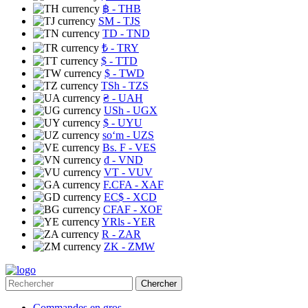
฿
- THB
ЅМ
- TJS
TD
- TND
₺
- TRY
$
- TTD
$
- TWD
TSh
- TZS
₴
- UAH
USh
- UGX
$
- UYU
soʻm
- UZS
Bs. F
- VES
₫
- VND
VT
- VUV
F.CFA
- XAF
EC$
- XCD
CFAF
- XOF
YRls
- YER
R
- ZAR
ZK
- ZMW
Chercher
Commandes en gros