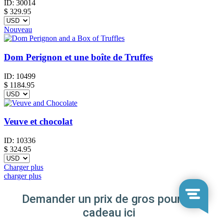
ID:
30014
$
329.95
Nouveau
Dom Perignon et une boîte de Truffes
ID:
10499
$
1184.95
Veuve et chocolat
ID:
10336
$
324.95
Charger plus
charger plus
Demander un prix de gros pour ce
cadeau ici