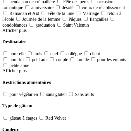
pendaison de crémaillère
Fête des pères
occasion
romantique
anniversaire
désolé
vœux de rétablissement
Ramadan et Aïd
Fête de la lune
Marriage
retour à
l'école
Journée de la femme
Pâques
fiançailles
condoléances
graduation
Saint Valentin
Afficher plus
Destinataire
pour elle
amis
chef
collègue
client
pour lui
petit ami
couple
famille
pour les enfants
petite amie
Afficher plus
Restrictions alimentaires
pour végétarien
sans gluten
Sans œufs
Type de gâteau
gâteau à étages
Red Velvet
Couleur