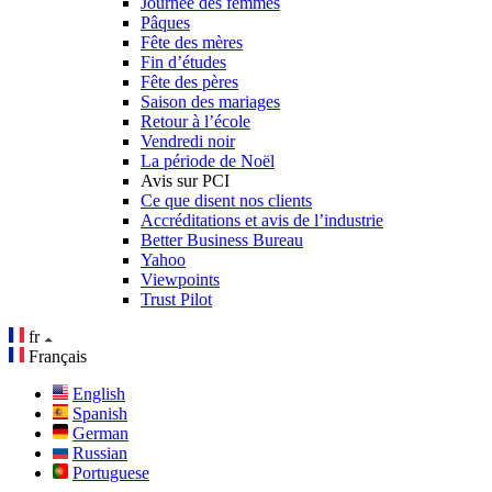
Journée des femmes
Pâques
Fête des mères
Fin d’études
Fête des pères
Saison des mariages
Retour à l’école
Vendredi noir
La période de Noël
Avis sur PCI
Ce que disent nos clients
Accréditations et avis de l’industrie
Better Business Bureau
Yahoo
Viewpoints
Trust Pilot
fr
Français
English
Spanish
German
Russian
Portuguese