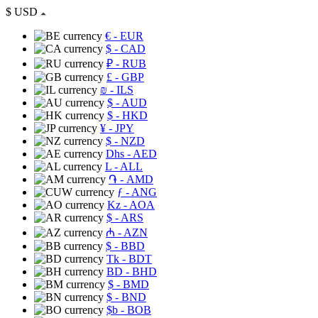
$
USD
€
- EUR
$
- CAD
₽
- RUB
£
- GBP
₪
- ILS
$
- AUD
$
- HKD
¥
- JPY
$
- NZD
Dhs
- AED
L
- ALL
֏
- AMD
ƒ
- ANG
Kz
- AOA
$
- ARS
₼
- AZN
$
- BBD
Tk
- BDT
BD
- BHD
$
- BMD
$
- BND
$b
- BOB