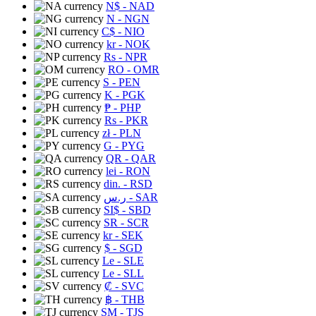
N$
- NAD
N
- NGN
C$
- NIO
kr
- NOK
Rs
- NPR
RO
- OMR
S
- PEN
K
- PGK
₱
- PHP
Rs
- PKR
zł
- PLN
G
- PYG
QR
- QAR
lei
- RON
din.
- RSD
ر.س
- SAR
SI$
- SBD
SR
- SCR
kr
- SEK
$
- SGD
Le
- SLE
Le
- SLL
₡
- SVC
฿
- THB
ЅМ
- TJS