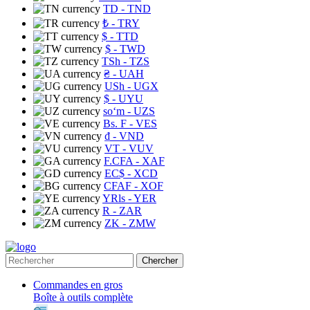
TD
- TND
₺
- TRY
$
- TTD
$
- TWD
TSh
- TZS
₴
- UAH
USh
- UGX
$
- UYU
soʻm
- UZS
Bs. F
- VES
₫
- VND
VT
- VUV
F.CFA
- XAF
EC$
- XCD
CFAF
- XOF
YRls
- YER
R
- ZAR
ZK
- ZMW
Chercher
Commandes en gros
Boîte à outils complète