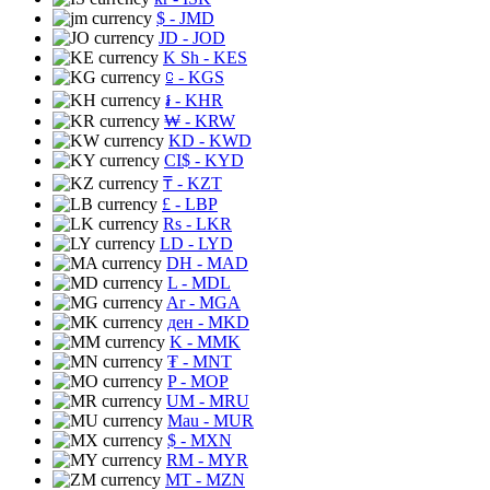
$
- JMD
JD
- JOD
K Sh
- KES
⃀
- KGS
៛
- KHR
₩
- KRW
KD
- KWD
CI$
- KYD
₸
- KZT
£
- LBP
Rs
- LKR
LD
- LYD
DH
- MAD
L
- MDL
Ar
- MGA
ден
- MKD
K
- MMK
₮
- MNT
P
- MOP
UM
- MRU
Mau
- MUR
$
- MXN
RM
- MYR
MT
- MZN