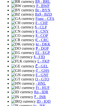
R$
- BRL
P
- BWP
Br
- BYN
Bz$
- BZD
Franc
- CFA
₣
- CHF
$
- CLP
¥
- CNY
$
- COP
₡
- CRC
kr
- DKK
₱
- DOP
E£
- EGP
$
- FJD
£
- FKP
₾
- GEL
₵
- GHS
₣
- GNF
Q
- GTQ
- HNL
Ft
- HUF
Rp
- IDR
₹
- INR
ID
- IQD
kr
- ISK