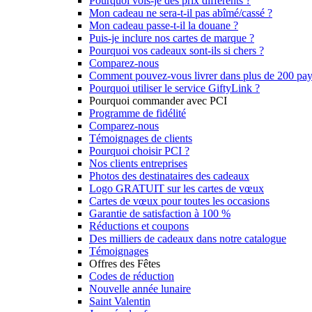
Pourquoi vois-je des prix différents ?
Mon cadeau ne sera-t-il pas abîmé/cassé ?
Mon cadeau passe-t-il la douane ?
Puis-je inclure nos cartes de marque ?
Pourquoi vos cadeaux sont-ils si chers ?
Comparez-nous
Comment pouvez-vous livrer dans plus de 200 pay
Pourquoi utiliser le service GiftyLink ?
Pourquoi commander avec PCI
Programme de fidélité
Comparez-nous
Témoignages de clients
Pourquoi choisir PCI ?
Nos clients entreprises
Photos des destinataires des cadeaux
Logo GRATUIT sur les cartes de vœux
Cartes de vœux pour toutes les occasions
Garantie de satisfaction à 100 %
Réductions et coupons
Des milliers de cadeaux dans notre catalogue
Témoignages
Offres des Fêtes
Codes de réduction
Nouvelle année lunaire
Saint Valentin