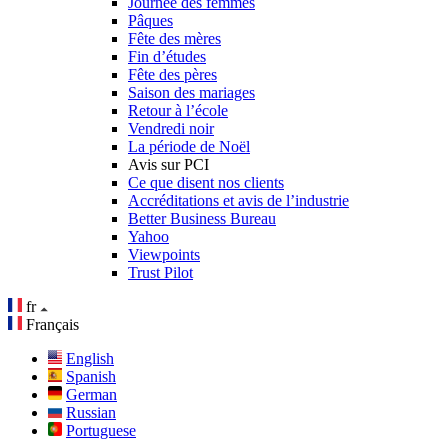
Journée des femmes
Pâques
Fête des mères
Fin d’études
Fête des pères
Saison des mariages
Retour à l’école
Vendredi noir
La période de Noël
Avis sur PCI
Ce que disent nos clients
Accréditations et avis de l’industrie
Better Business Bureau
Yahoo
Viewpoints
Trust Pilot
fr
Français
English
Spanish
German
Russian
Portuguese