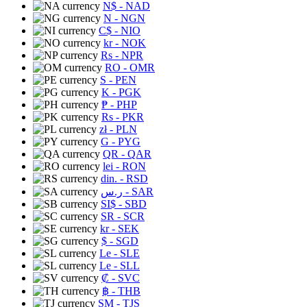
N$
- NAD
N
- NGN
C$
- NIO
kr
- NOK
Rs
- NPR
RO
- OMR
S
- PEN
K
- PGK
₱
- PHP
Rs
- PKR
zł
- PLN
G
- PYG
QR
- QAR
lei
- RON
din.
- RSD
ر.س
- SAR
SI$
- SBD
SR
- SCR
kr
- SEK
$
- SGD
Le
- SLE
Le
- SLL
₡
- SVC
฿
- THB
ЅМ
- TJS