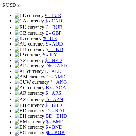
$
USD
€
- EUR
$
- CAD
₽
- RUB
£
- GBP
₪
- ILS
$
- AUD
$
- HKD
¥
- JPY
$
- NZD
Dhs
- AED
L
- ALL
֏
- AMD
ƒ
- ANG
Kz
- AOA
$
- ARS
₼
- AZN
$
- BBD
Tk
- BDT
BD
- BHD
$
- BMD
$
- BND
$b
- BOB