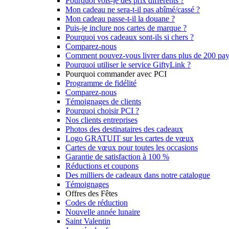
Pourquoi vois-je des prix différents ?
Mon cadeau ne sera-t-il pas abîmé/cassé ?
Mon cadeau passe-t-il la douane ?
Puis-je inclure nos cartes de marque ?
Pourquoi vos cadeaux sont-ils si chers ?
Comparez-nous
Comment pouvez-vous livrer dans plus de 200 pay
Pourquoi utiliser le service GiftyLink ?
Pourquoi commander avec PCI
Programme de fidélité
Comparez-nous
Témoignages de clients
Pourquoi choisir PCI ?
Nos clients entreprises
Photos des destinataires des cadeaux
Logo GRATUIT sur les cartes de vœux
Cartes de vœux pour toutes les occasions
Garantie de satisfaction à 100 %
Réductions et coupons
Des milliers de cadeaux dans notre catalogue
Témoignages
Offres des Fêtes
Codes de réduction
Nouvelle année lunaire
Saint Valentin