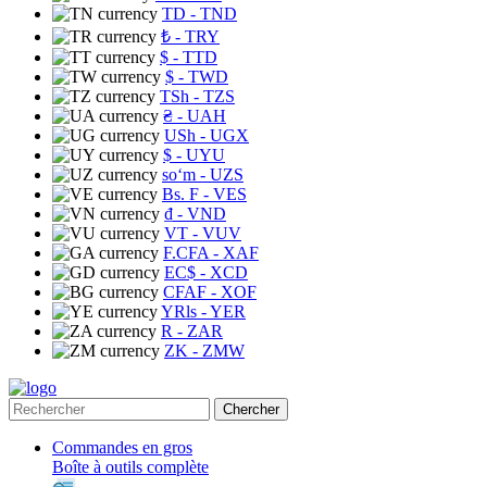
TD
- TND
₺
- TRY
$
- TTD
$
- TWD
TSh
- TZS
₴
- UAH
USh
- UGX
$
- UYU
soʻm
- UZS
Bs. F
- VES
₫
- VND
VT
- VUV
F.CFA
- XAF
EC$
- XCD
CFAF
- XOF
YRls
- YER
R
- ZAR
ZK
- ZMW
Chercher
Commandes en gros
Boîte à outils complète