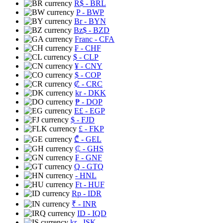
R$
- BRL
P
- BWP
Br
- BYN
Bz$
- BZD
Franc
- CFA
₣
- CHF
$
- CLP
¥
- CNY
$
- COP
₡
- CRC
kr
- DKK
₱
- DOP
E£
- EGP
$
- FJD
£
- FKP
₾
- GEL
₵
- GHS
₣
- GNF
Q
- GTQ
- HNL
Ft
- HUF
Rp
- IDR
₹
- INR
ID
- IQD
kr
- ISK