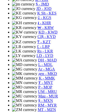
$
- JMD
JD
- JOD
K Sh
- KES
⃀
- KGS
៛
- KHR
₩
- KRW
KD
- KWD
CI$
- KYD
₸
- KZT
£
- LBP
Rs
- LKR
LD
- LYD
DH
- MAD
L
- MDL
Ar
- MGA
ден
- MKD
K
- MMK
₮
- MNT
P
- MOP
UM
- MRU
Mau
- MUR
$
- MXN
RM
- MYR
MT
- MZN