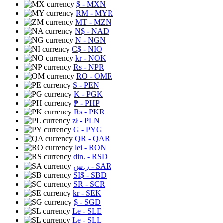
$
- MXN
RM
- MYR
MT
- MZN
N$
- NAD
N
- NGN
C$
- NIO
kr
- NOK
Rs
- NPR
RO
- OMR
S
- PEN
K
- PGK
₱
- PHP
Rs
- PKR
zł
- PLN
G
- PYG
QR
- QAR
lei
- RON
din.
- RSD
ر.س
- SAR
SI$
- SBD
SR
- SCR
kr
- SEK
$
- SGD
Le
- SLE
Le
- SLL