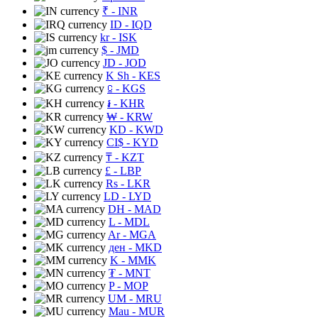
₹
- INR
ID
- IQD
kr
- ISK
$
- JMD
JD
- JOD
K Sh
- KES
⃀
- KGS
៛
- KHR
₩
- KRW
KD
- KWD
CI$
- KYD
₸
- KZT
£
- LBP
Rs
- LKR
LD
- LYD
DH
- MAD
L
- MDL
Ar
- MGA
ден
- MKD
K
- MMK
₮
- MNT
P
- MOP
UM
- MRU
Mau
- MUR