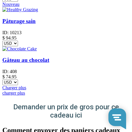
Nouveau
Pâturage sain
ID:
10213
$
94.95
Gâteau au chocolat
ID:
408
$
74.95
Charger plus
charger plus
Demander un prix de gros pour ce
cadeau ici
Comment envoyer des paniers cadeaux