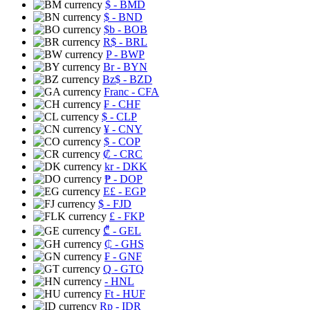
$
- BMD
$
- BND
$b
- BOB
R$
- BRL
P
- BWP
Br
- BYN
Bz$
- BZD
Franc
- CFA
₣
- CHF
$
- CLP
¥
- CNY
$
- COP
₡
- CRC
kr
- DKK
₱
- DOP
E£
- EGP
$
- FJD
£
- FKP
₾
- GEL
₵
- GHS
₣
- GNF
Q
- GTQ
- HNL
Ft
- HUF
Rp
- IDR