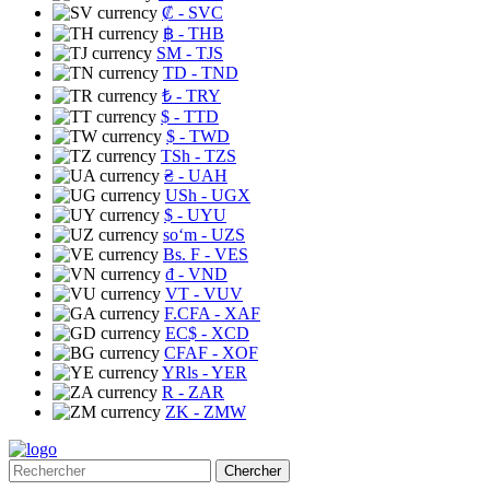
₡
- SVC
฿
- THB
ЅМ
- TJS
TD
- TND
₺
- TRY
$
- TTD
$
- TWD
TSh
- TZS
₴
- UAH
USh
- UGX
$
- UYU
soʻm
- UZS
Bs. F
- VES
₫
- VND
VT
- VUV
F.CFA
- XAF
EC$
- XCD
CFAF
- XOF
YRls
- YER
R
- ZAR
ZK
- ZMW
Chercher