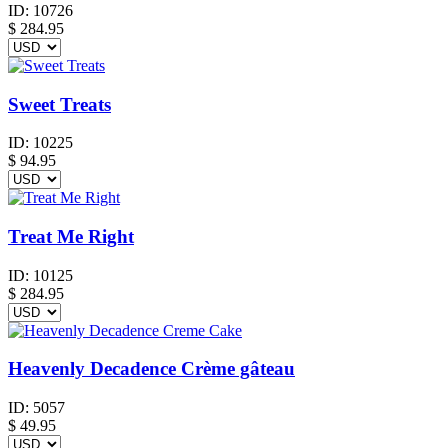
ID:
10726
$
284.95
Sweet Treats
ID:
10225
$
94.95
Treat Me Right
ID:
10125
$
284.95
Heavenly Decadence Crème gâteau
ID:
5057
$
49.95