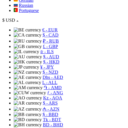
German
Russian
Portuguese
$
USD
€
- EUR
$
- CAD
₽
- RUB
£
- GBP
₪
- ILS
$
- AUD
$
- HKD
¥
- JPY
$
- NZD
Dhs
- AED
L
- ALL
֏
- AMD
ƒ
- ANG
Kz
- AOA
$
- ARS
₼
- AZN
$
- BBD
Tk
- BDT
BD
- BHD