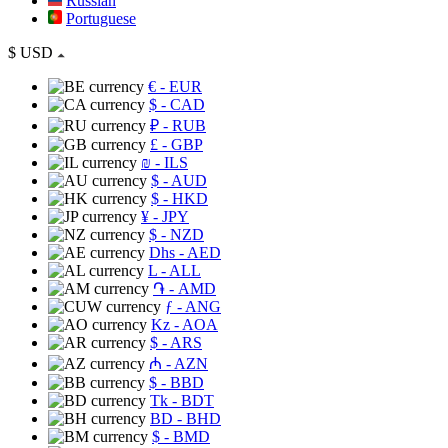
Russian
Portuguese
$
USD
€
- EUR
$
- CAD
₽
- RUB
£
- GBP
₪
- ILS
$
- AUD
$
- HKD
¥
- JPY
$
- NZD
Dhs
- AED
L
- ALL
֏
- AMD
ƒ
- ANG
Kz
- AOA
$
- ARS
₼
- AZN
$
- BBD
Tk
- BDT
BD
- BHD
$
- BMD