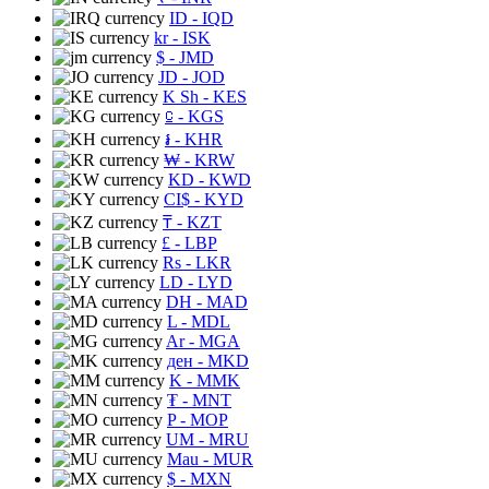
ID
- IQD
kr
- ISK
$
- JMD
JD
- JOD
K Sh
- KES
⃀
- KGS
៛
- KHR
₩
- KRW
KD
- KWD
CI$
- KYD
₸
- KZT
£
- LBP
Rs
- LKR
LD
- LYD
DH
- MAD
L
- MDL
Ar
- MGA
ден
- MKD
K
- MMK
₮
- MNT
P
- MOP
UM
- MRU
Mau
- MUR
$
- MXN