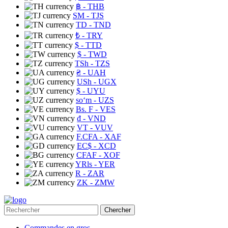
฿
- THB
ЅМ
- TJS
TD
- TND
₺
- TRY
$
- TTD
$
- TWD
TSh
- TZS
₴
- UAH
USh
- UGX
$
- UYU
soʻm
- UZS
Bs. F
- VES
₫
- VND
VT
- VUV
F.CFA
- XAF
EC$
- XCD
CFAF
- XOF
YRls
- YER
R
- ZAR
ZK
- ZMW
Chercher
Commandes en gros