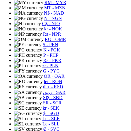
RM
- MYR
MT
- MZN
N$
- NAD
N
- NGN
C$
- NIO
kr
- NOK
Rs
- NPR
RO
- OMR
S
- PEN
K
- PGK
₱
- PHP
Rs
- PKR
zł
- PLN
G
- PYG
QR
- QAR
lei
- RON
din.
- RSD
ر.س
- SAR
SI$
- SBD
SR
- SCR
kr
- SEK
$
- SGD
Le
- SLE
Le
- SLL
₡
- SVC