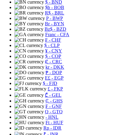
$
- BND
$b
- BOB
R$
- BRL
P
- BWP
Br
- BYN
Bz$
- BZD
Franc
- CFA
₣
- CHF
$
- CLP
¥
- CNY
$
- COP
₡
- CRC
kr
- DKK
₱
- DOP
E£
- EGP
$
- FJD
£
- FKP
₾
- GEL
₵
- GHS
₣
- GNF
Q
- GTQ
- HNL
Ft
- HUF
Rp
- IDR
₹
- INR