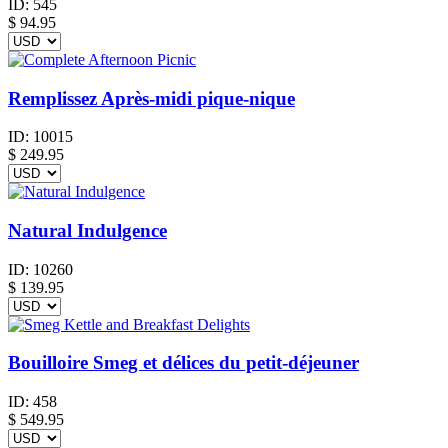
ID:
545
$
94.95
Remplissez Après-midi pique-nique
ID:
10015
$
249.95
Natural Indulgence
ID:
10260
$
139.95
Bouilloire Smeg et délices du petit-déjeuner
ID:
458
$
549.95