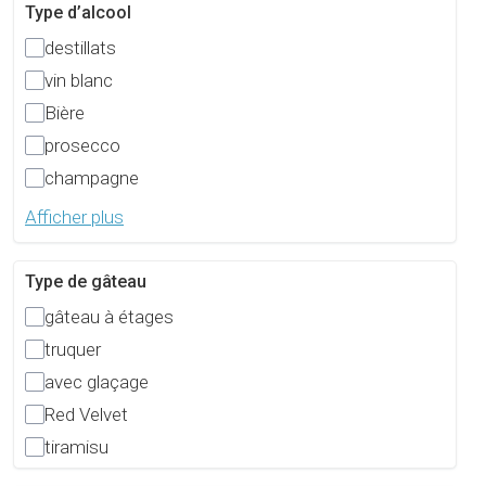
Type d’alcool
destillats
vin blanc
Bière
prosecco
champagne
Afficher plus
Type de gâteau
gâteau à étages
truquer
avec glaçage
Red Velvet
tiramisu