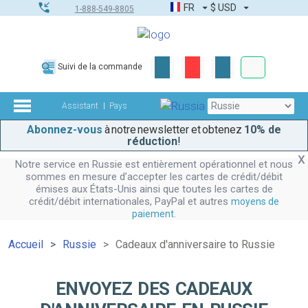
FR
$
USD
1-888-549-8805
Commandes
Suivi de la commande
Boîte à outils
Assistant
Pays
Abonnez-vous
à notre newsletter et obtenez
10% de
réduction
!
Notre service en Russie est entièrement opérationnel et nous
sommes en mesure d’accepter les cartes de crédit/débit
émises aux États-Unis ainsi que toutes les cartes de
crédit/débit internationales, PayPal et autres
moyens de
.
paiement
Accueil
Russie
Cadeaux d'anniversaire to Russie
ENVOYEZ DES CADEAUX