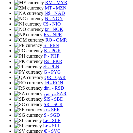
RM
- MYR
MT
- MZN
N$
- NAD
N
- NGN
C$
- NIO
kr
- NOK
Rs
- NPR
RO
- OMR
S
- PEN
K
- PGK
₱
- PHP
Rs
- PKR
zł
- PLN
G
- PYG
QR
- QAR
lei
- RON
din.
- RSD
ر.س
- SAR
SI$
- SBD
SR
- SCR
kr
- SEK
$
- SGD
Le
- SLE
Le
- SLL
₡
- SVC