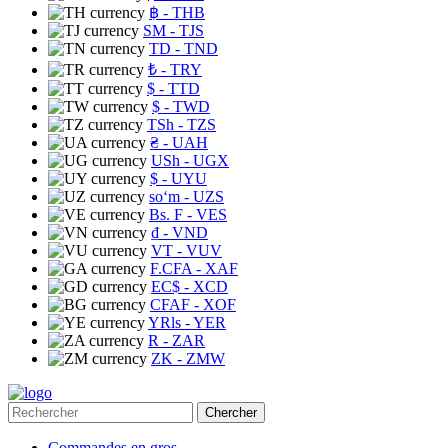
฿
- THB
ЅМ
- TJS
TD
- TND
₺
- TRY
$
- TTD
$
- TWD
TSh
- TZS
₴
- UAH
USh
- UGX
$
- UYU
soʻm
- UZS
Bs. F
- VES
₫
- VND
VT
- VUV
F.CFA
- XAF
EC$
- XCD
CFAF
- XOF
YRls
- YER
R
- ZAR
ZK
- ZMW
Chercher
Commandes en gros