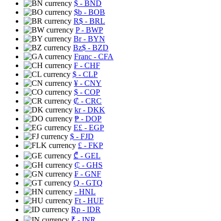
$
- BND
$b
- BOB
R$
- BRL
P
- BWP
Br
- BYN
Bz$
- BZD
Franc
- CFA
₣
- CHF
$
- CLP
¥
- CNY
$
- COP
₡
- CRC
kr
- DKK
₱
- DOP
E£
- EGP
$
- FJD
£
- FKP
₾
- GEL
₵
- GHS
₣
- GNF
Q
- GTQ
- HNL
Ft
- HUF
Rp
- IDR
₹
- INR