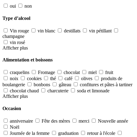
oui
non
Type d’alcool
Vin rouge
vin blanc
destillats
vin pétillant
champagne
vin rosé
Afficher plus
Alimentation et boissons
craquelins
Fromage
chocolat
miel
fruit
noix
cookies
thé
café
olives
produits de
boulangerie
bonbons
gâteau
confitures et pâtes à tartiner
chocolat chaud
charcuterie
soda et limonade
Afficher plus
Occasion
anniversaire
Fête des mères
merci
Nouvelle année
Noël
Journée de la femme
graduation
retour à l'école