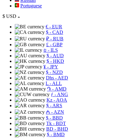
Russian
Portuguese
$
USD
€
- EUR
$
- CAD
₽
- RUB
£
- GBP
₪
- ILS
$
- AUD
$
- HKD
¥
- JPY
$
- NZD
Dhs
- AED
L
- ALL
֏
- AMD
ƒ
- ANG
Kz
- AOA
$
- ARS
₼
- AZN
$
- BBD
Tk
- BDT
BD
- BHD
$
- BMD