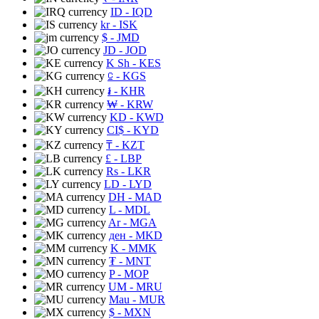
ID
- IQD
kr
- ISK
$
- JMD
JD
- JOD
K Sh
- KES
⃀
- KGS
៛
- KHR
₩
- KRW
KD
- KWD
CI$
- KYD
₸
- KZT
£
- LBP
Rs
- LKR
LD
- LYD
DH
- MAD
L
- MDL
Ar
- MGA
ден
- MKD
K
- MMK
₮
- MNT
P
- MOP
UM
- MRU
Mau
- MUR
$
- MXN