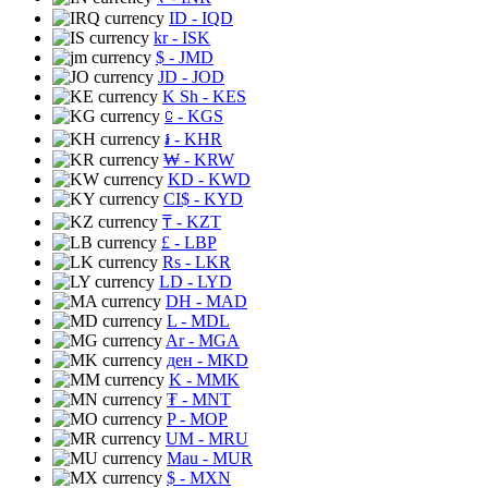
ID
- IQD
kr
- ISK
$
- JMD
JD
- JOD
K Sh
- KES
⃀
- KGS
៛
- KHR
₩
- KRW
KD
- KWD
CI$
- KYD
₸
- KZT
£
- LBP
Rs
- LKR
LD
- LYD
DH
- MAD
L
- MDL
Ar
- MGA
ден
- MKD
K
- MMK
₮
- MNT
P
- MOP
UM
- MRU
Mau
- MUR
$
- MXN