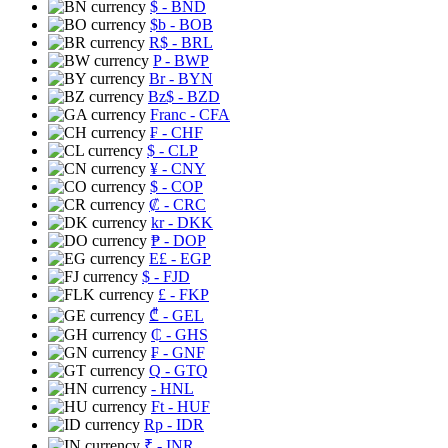
$
- BND
$b
- BOB
R$
- BRL
P
- BWP
Br
- BYN
Bz$
- BZD
Franc
- CFA
₣
- CHF
$
- CLP
¥
- CNY
$
- COP
₡
- CRC
kr
- DKK
₱
- DOP
E£
- EGP
$
- FJD
£
- FKP
₾
- GEL
₵
- GHS
₣
- GNF
Q
- GTQ
- HNL
Ft
- HUF
Rp
- IDR
₹
- INR