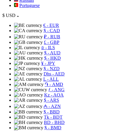
Russian
Portuguese
$
USD
€
- EUR
$
- CAD
₽
- RUB
£
- GBP
₪
- ILS
$
- AUD
$
- HKD
¥
- JPY
$
- NZD
Dhs
- AED
L
- ALL
֏
- AMD
ƒ
- ANG
Kz
- AOA
$
- ARS
₼
- AZN
$
- BBD
Tk
- BDT
BD
- BHD
$
- BMD