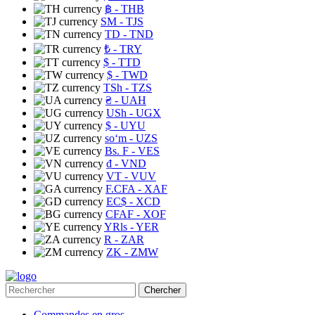
฿
- THB
ЅМ
- TJS
TD
- TND
₺
- TRY
$
- TTD
$
- TWD
TSh
- TZS
₴
- UAH
USh
- UGX
$
- UYU
soʻm
- UZS
Bs. F
- VES
₫
- VND
VT
- VUV
F.CFA
- XAF
EC$
- XCD
CFAF
- XOF
YRls
- YER
R
- ZAR
ZK
- ZMW
Chercher
Commandes en gros