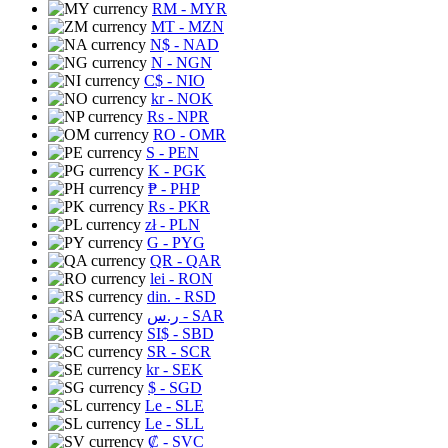
RM
- MYR
MT
- MZN
N$
- NAD
N
- NGN
C$
- NIO
kr
- NOK
Rs
- NPR
RO
- OMR
S
- PEN
K
- PGK
₱
- PHP
Rs
- PKR
zł
- PLN
G
- PYG
QR
- QAR
lei
- RON
din.
- RSD
ر.س
- SAR
SI$
- SBD
SR
- SCR
kr
- SEK
$
- SGD
Le
- SLE
Le
- SLL
₡
- SVC