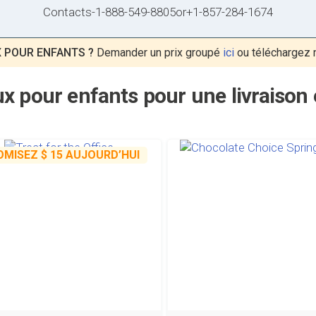
Contacts
-
1-888-549-8805
or
+1-857-284-1674
 POUR ENFANTS ?
Demander un prix groupé
ici
ou téléchargez 
x pour enfants pour une livraison
OMISEZ
$ 15
AUJOURD’HUI