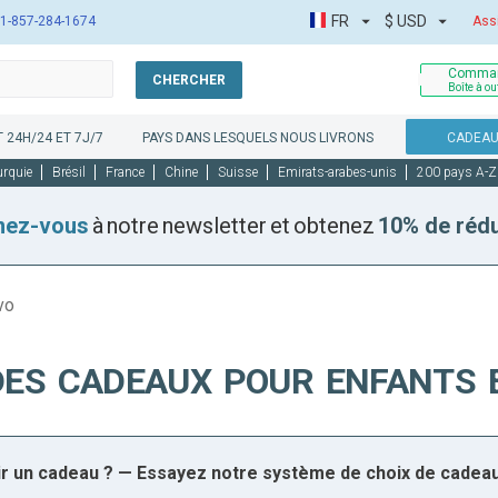
FR
$
USD
1-857-284-1674
Ass
Comman
CHERCHER
Boîte à ou
 24H/24 ET 7J/7
PAYS DANS LESQUELS NOUS LIVRONS
CADEAU
urquie
Brésil
France
Chine
Suisse
Emirats-arabes-unis
200 pays A-Z
nez-vous
à notre newsletter et obtenez
10% de réd
vo
DES CADEAUX POUR ENFANTS 
sir un cadeau ? — Essayez notre système de choix de cadea