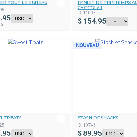
TER POUR LE BUREAU
PANIER DE PRINTEMPS A
CHOCOLAT
96
ID:
11037
.95
$
154.95
95
NOUVEAU
T TREATS
STASH OF SNACKS
25
ID:
10743
.95
$
89.95