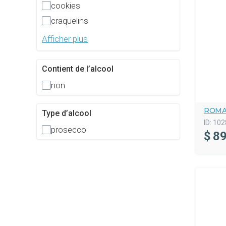
cookies
craquelins
Afficher plus
Contient de l’alcool
non
ROMA
Type d’alcool
ID:
102
prosecco
$
89