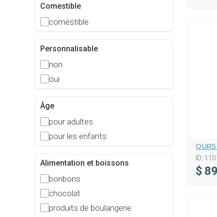
Comestible
comestible
Personnalisable
non
oui
Âge
pour adultes
pour les enfants
OURS
ID:
110
Alimentation et boissons
$
89
bonbons
chocolat
produits de boulangerie