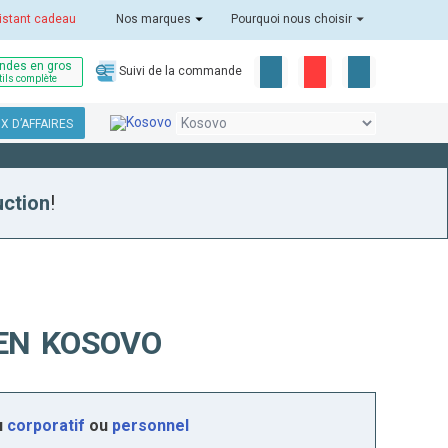
istant cadeau
Nos marques
Pourquoi nous choisir
des en gros
Suivi de la commande
tils complète
X D’AFFAIRES
uction
!
EN KOSOVO
u
corporatif
ou
personnel