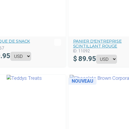
QUE DE SNACK
PANIER D'ENTREPRISE
SCINTILLANT ROUGE
67
ID:
11092
.95
$
89.95
NOUVEAU