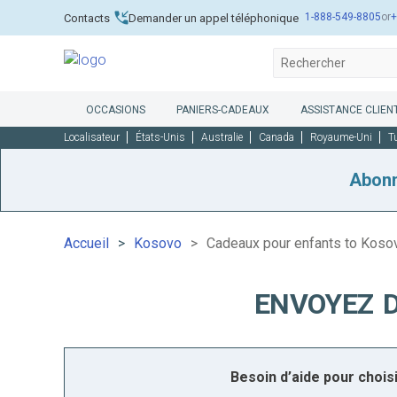
1-888-549-8805
or
+
Contacts
Demander un appel téléphonique
OCCASIONS
PANIERS-CADEAUX
ASSISTANCE CLIENT
Localisateur
États-Unis
Australie
Canada
Royaume-Uni
T
Abon
Accueil
Kosovo
Cadeaux pour enfants to Koso
ENVOYEZ 
Besoin d’aide pour choi