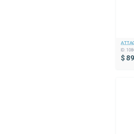
ATTA
ID:
108
$
89