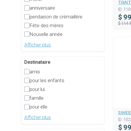
TRAI
anniversaire
ID:
110
$
99
pendaison de crémaillère
$ 114.
Fête des mères
Nouvelle année
Afficher plus
Destinataire
amis
pour les enfants
pour lui
famille
pour elle
SWEE
Afficher plus
ID:
102
$
99