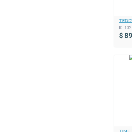
TEDD
ID:
102
$
89
TIME 