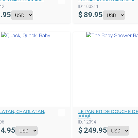
42
ID:
100211
.95
$
89.95
LATAN, CHARLATAN,
LE PANIER DE DOUCHE D
BÉBÉ
96
ID:
12094
4.95
$
249.95