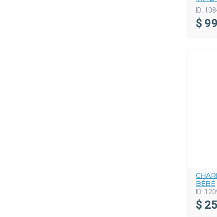
ID:
108
$
99
CHAR
BÉBÉ
ID:
120
$
25