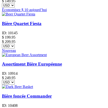
$
149.95
Économisez
$ 10
aujourd’hui
Bière Quartet Fiesta
ID:
10145
$
199.95
$ 209.95
Nouveau
Assortiment Bière Européenne
ID:
10914
$
249.95
Bière foncée Commander
ID:
10408