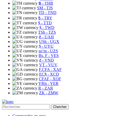
฿
- THB
ЅМ
- TJS
TD
- TND
₺
- TRY
$
- TTD
$
- TWD
TSh
- TZS
₴
- UAH
USh
- UGX
$
- UYU
soʻm
- UZS
Bs. F
- VES
₫
- VND
VT
- VUV
F.CFA
- XAF
EC$
- XCD
CFAF
- XOF
YRls
- YER
R
- ZAR
ZK
- ZMW
Chercher
Commandes en gros