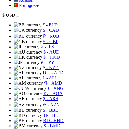
Russian
Portuguese
$
USD
€
- EUR
$
- CAD
₽
- RUB
£
- GBP
₪
- ILS
$
- AUD
$
- HKD
¥
- JPY
$
- NZD
Dhs
- AED
L
- ALL
֏
- AMD
ƒ
- ANG
Kz
- AOA
$
- ARS
₼
- AZN
$
- BBD
Tk
- BDT
BD
- BHD
$
- BMD