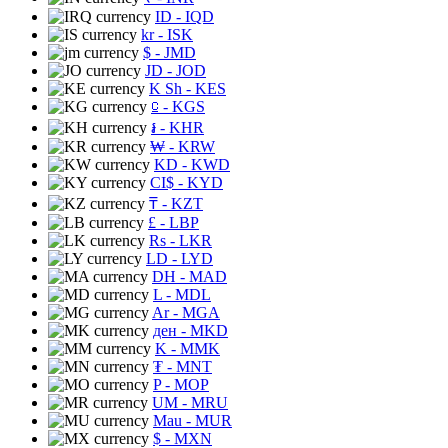
ID
- IQD
kr
- ISK
$
- JMD
JD
- JOD
K Sh
- KES
⃀
- KGS
៛
- KHR
₩
- KRW
KD
- KWD
CI$
- KYD
₸
- KZT
£
- LBP
Rs
- LKR
LD
- LYD
DH
- MAD
L
- MDL
Ar
- MGA
ден
- MKD
K
- MMK
₮
- MNT
P
- MOP
UM
- MRU
Mau
- MUR
$
- MXN