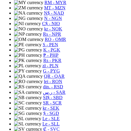
RM
- MYR
MT
- MZN
N$
- NAD
N
- NGN
C$
- NIO
kr
- NOK
Rs
- NPR
RO
- OMR
S
- PEN
K
- PGK
₱
- PHP
Rs
- PKR
zł
- PLN
G
- PYG
QR
- QAR
lei
- RON
din.
- RSD
ر.س
- SAR
SI$
- SBD
SR
- SCR
kr
- SEK
$
- SGD
Le
- SLE
Le
- SLL
₡
- SVC