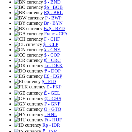
$
- BND
$b
- BOB
R$
- BRL
P
- BWP
Br
- BYN
Bz$
- BZD
Franc
- CFA
₣
- CHF
$
- CLP
¥
- CNY
$
- COP
₡
- CRC
kr
- DKK
₱
- DOP
E£
- EGP
$
- FJD
£
- FKP
₾
- GEL
₵
- GHS
₣
- GNF
Q
- GTQ
- HNL
Ft
- HUF
Rp
- IDR
₹
- INR