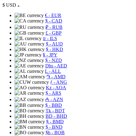
$
USD
€
- EUR
$
- CAD
₽
- RUB
£
- GBP
₪
- ILS
$
- AUD
$
- HKD
¥
- JPY
$
- NZD
Dhs
- AED
L
- ALL
֏
- AMD
ƒ
- ANG
Kz
- AOA
$
- ARS
₼
- AZN
$
- BBD
Tk
- BDT
BD
- BHD
$
- BMD
$
- BND
$b
- BOB