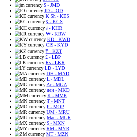
$
- JMD
JD
- JOD
K Sh
- KES
⃀
- KGS
៛
- KHR
₩
- KRW
KD
- KWD
CI$
- KYD
₸
- KZT
£
- LBP
Rs
- LKR
LD
- LYD
DH
- MAD
L
- MDL
Ar
- MGA
ден
- MKD
K
- MMK
₮
- MNT
P
- MOP
UM
- MRU
Mau
- MUR
$
- MXN
RM
- MYR
MT
- MZN