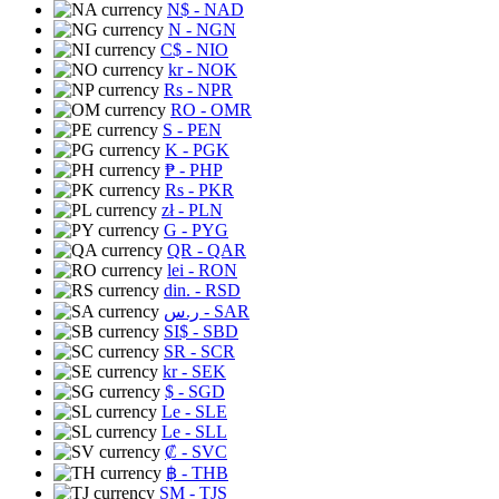
N$
- NAD
N
- NGN
C$
- NIO
kr
- NOK
Rs
- NPR
RO
- OMR
S
- PEN
K
- PGK
₱
- PHP
Rs
- PKR
zł
- PLN
G
- PYG
QR
- QAR
lei
- RON
din.
- RSD
ر.س
- SAR
SI$
- SBD
SR
- SCR
kr
- SEK
$
- SGD
Le
- SLE
Le
- SLL
₡
- SVC
฿
- THB
ЅМ
- TJS