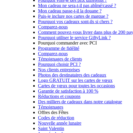
Pourquoi vois-je des prix différents ?
Mon cadeau ne sera-t-il pas abîmé/cassé ?
Mon cadeau passe-t-il la douane ?
Puis-je inclure nos cartes de marque ?
Pourquoi vos cadeaux sont-ils si chers ?
Comparez-nous
Comment pouvez-vous livrer dans plus de 200 pay
Pourquoi utiliser le service GiftyLink ?
Pourquoi commander avec PCI
Programme de fidélité
Comparez-nous
Témoignages de clients
Pourquoi choisir PCI ?
Nos clients entreprises
Photos des destinataires des cadeaux
Logo GRATUIT sur les cartes de vœux
Cartes de vœux pour toutes les occasions
Garantie de satisfaction à 100 %
Réductions et coupons
Des milliers de cadeaux dans notre catalogue
Témoignages
Offres des Fêtes
Codes de réduction
Nouvelle année lunaire
Saint Valentin