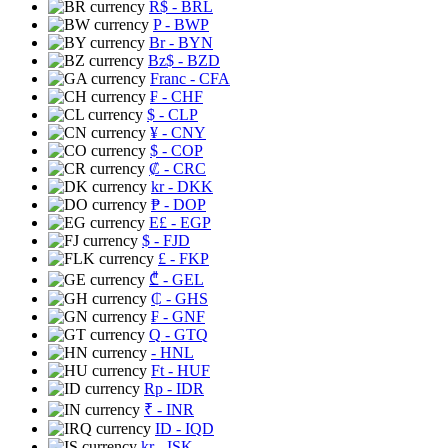
R$
- BRL
P
- BWP
Br
- BYN
Bz$
- BZD
Franc
- CFA
₣
- CHF
$
- CLP
¥
- CNY
$
- COP
₡
- CRC
kr
- DKK
₱
- DOP
E£
- EGP
$
- FJD
£
- FKP
₾
- GEL
₵
- GHS
₣
- GNF
Q
- GTQ
- HNL
Ft
- HUF
Rp
- IDR
₹
- INR
ID
- IQD
kr
- ISK