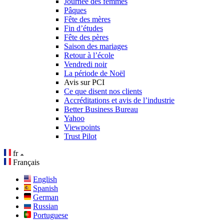
Journée des femmes
Pâques
Fête des mères
Fin d’études
Fête des pères
Saison des mariages
Retour à l’école
Vendredi noir
La période de Noël
Avis sur PCI
Ce que disent nos clients
Accréditations et avis de l’industrie
Better Business Bureau
Yahoo
Viewpoints
Trust Pilot
fr
Français
English
Spanish
German
Russian
Portuguese