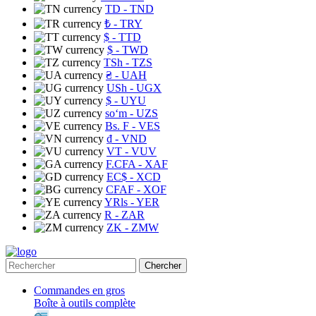
TD
- TND
₺
- TRY
$
- TTD
$
- TWD
TSh
- TZS
₴
- UAH
USh
- UGX
$
- UYU
soʻm
- UZS
Bs. F
- VES
₫
- VND
VT
- VUV
F.CFA
- XAF
EC$
- XCD
CFAF
- XOF
YRls
- YER
R
- ZAR
ZK
- ZMW
Chercher
Commandes en gros
Boîte à outils complète