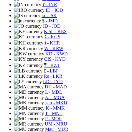
₹
- INR
ID
- IQD
kr
- ISK
$
- JMD
JD
- JOD
K Sh
- KES
⃀
- KGS
៛
- KHR
₩
- KRW
KD
- KWD
CI$
- KYD
₸
- KZT
£
- LBP
Rs
- LKR
LD
- LYD
DH
- MAD
L
- MDL
Ar
- MGA
ден
- MKD
K
- MMK
₮
- MNT
P
- MOP
UM
- MRU
Mau
- MUR