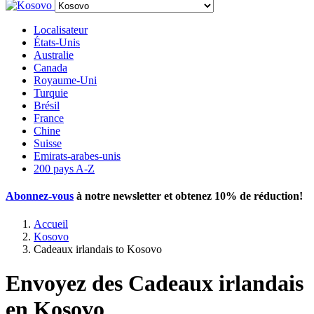
Localisateur
États-Unis
Australie
Canada
Royaume-Uni
Turquie
Brésil
France
Chine
Suisse
Emirats-arabes-unis
200 pays A-Z
Abonnez-vous
à notre newsletter et obtenez
10% de réduction
!
Accueil
Kosovo
Cadeaux irlandais to Kosovo
Envoyez des Cadeaux irlandais
en Kosovo