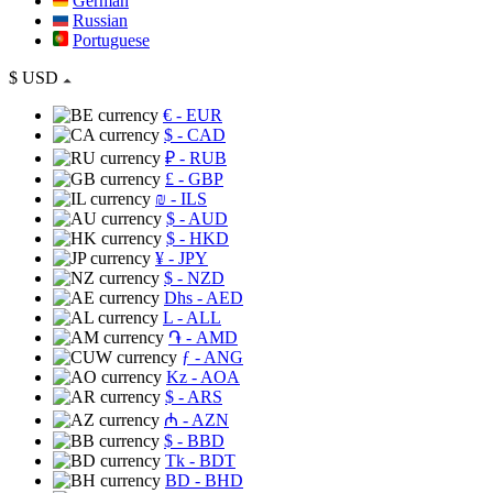
German
Russian
Portuguese
$
USD
€
- EUR
$
- CAD
₽
- RUB
£
- GBP
₪
- ILS
$
- AUD
$
- HKD
¥
- JPY
$
- NZD
Dhs
- AED
L
- ALL
֏
- AMD
ƒ
- ANG
Kz
- AOA
$
- ARS
₼
- AZN
$
- BBD
Tk
- BDT
BD
- BHD