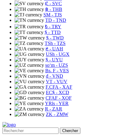
₡
- SVC
฿
- THB
ЅМ
- TJS
TD
- TND
₺
- TRY
$
- TTD
$
- TWD
TSh
- TZS
₴
- UAH
USh
- UGX
$
- UYU
soʻm
- UZS
Bs. F
- VES
₫
- VND
VT
- VUV
F.CFA
- XAF
EC$
- XCD
CFAF
- XOF
YRls
- YER
R
- ZAR
ZK
- ZMW
Chercher