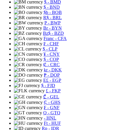
$
- BMD
$
- BND
$b
- BOB
R$
- BRL
P
- BWP
Br
- BYN
Bz$
- BZD
Franc
- CFA
₣
- CHF
$
- CLP
¥
- CNY
$
- COP
₡
- CRC
kr
- DKK
₱
- DOP
E£
- EGP
$
- FJD
£
- FKP
₾
- GEL
₵
- GHS
₣
- GNF
Q
- GTQ
- HNL
Ft
- HUF
Rp
- IDR