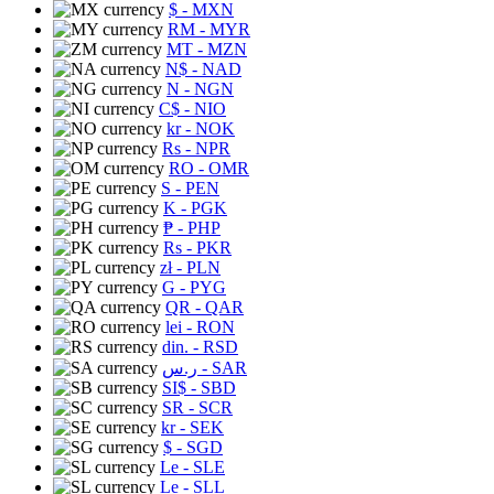
$
- MXN
RM
- MYR
MT
- MZN
N$
- NAD
N
- NGN
C$
- NIO
kr
- NOK
Rs
- NPR
RO
- OMR
S
- PEN
K
- PGK
₱
- PHP
Rs
- PKR
zł
- PLN
G
- PYG
QR
- QAR
lei
- RON
din.
- RSD
ر.س
- SAR
SI$
- SBD
SR
- SCR
kr
- SEK
$
- SGD
Le
- SLE
Le
- SLL