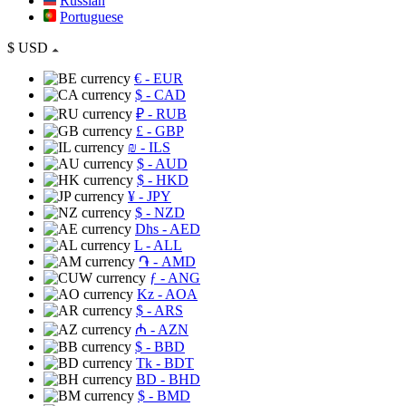
Russian
Portuguese
$
USD
€
- EUR
$
- CAD
₽
- RUB
£
- GBP
₪
- ILS
$
- AUD
$
- HKD
¥
- JPY
$
- NZD
Dhs
- AED
L
- ALL
֏
- AMD
ƒ
- ANG
Kz
- AOA
$
- ARS
₼
- AZN
$
- BBD
Tk
- BDT
BD
- BHD
$
- BMD