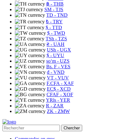
฿
- THB
ЅМ
- TJS
TD
- TND
₺
- TRY
$
- TTD
$
- TWD
TSh
- TZS
₴
- UAH
USh
- UGX
$
- UYU
soʻm
- UZS
Bs. F
- VES
₫
- VND
VT
- VUV
F.CFA
- XAF
EC$
- XCD
CFAF
- XOF
YRls
- YER
R
- ZAR
ZK
- ZMW
Chercher
Commandes en gros