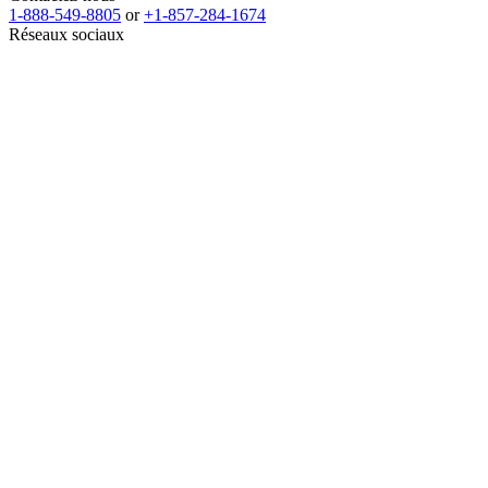
1-888-549-8805
or
+1-857-284-1674
Réseaux sociaux