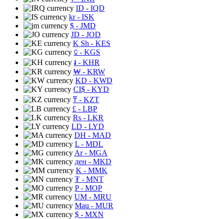
ID
- IQD
kr
- ISK
$
- JMD
JD
- JOD
K Sh
- KES
⃀
- KGS
៛
- KHR
₩
- KRW
KD
- KWD
CI$
- KYD
₸
- KZT
£
- LBP
Rs
- LKR
LD
- LYD
DH
- MAD
L
- MDL
Ar
- MGA
ден
- MKD
K
- MMK
₮
- MNT
P
- MOP
UM
- MRU
Mau
- MUR
$
- MXN