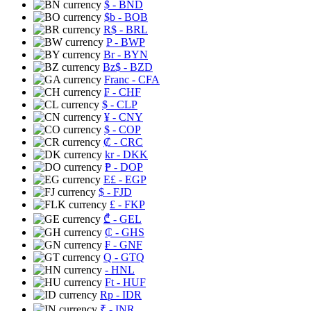
$
- BND
$b
- BOB
R$
- BRL
P
- BWP
Br
- BYN
Bz$
- BZD
Franc
- CFA
₣
- CHF
$
- CLP
¥
- CNY
$
- COP
₡
- CRC
kr
- DKK
₱
- DOP
E£
- EGP
$
- FJD
£
- FKP
₾
- GEL
₵
- GHS
₣
- GNF
Q
- GTQ
- HNL
Ft
- HUF
Rp
- IDR
₹
- INR