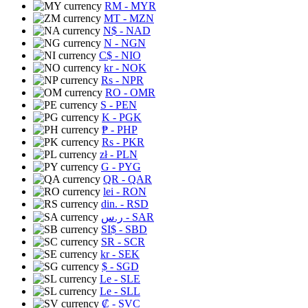
RM
- MYR
MT
- MZN
N$
- NAD
N
- NGN
C$
- NIO
kr
- NOK
Rs
- NPR
RO
- OMR
S
- PEN
K
- PGK
₱
- PHP
Rs
- PKR
zł
- PLN
G
- PYG
QR
- QAR
lei
- RON
din.
- RSD
ر.س
- SAR
SI$
- SBD
SR
- SCR
kr
- SEK
$
- SGD
Le
- SLE
Le
- SLL
₡
- SVC